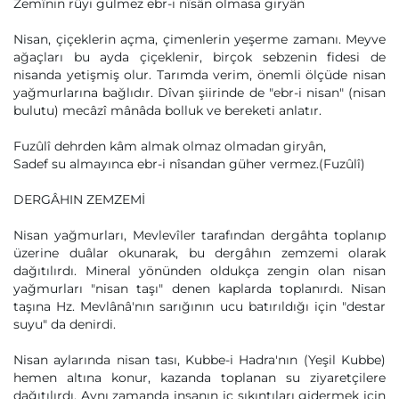
Zemînin rûyi gülmez ebr-i nîsân olmasa giryân
Nisan, çiçeklerin açma, çimenlerin yeşerme zamanı. Meyve
ağaçları bu ayda çiçeklenir, birçok sebzenin fidesi de
nisanda yetişmiş olur. Tarımda verim, önemli ölçüde nisan
yağmurlarına bağlıdır. Dîvan şiirinde de "ebr-i nisan" (nisan
bulutu) mecâzî mânâda bolluk ve bereketi anlatır.
Fuzûlî dehrden kâm almak olmaz olmadan giryân,
Sadef su almayınca ebr-i nîsandan güher vermez.(Fuzûlî)
DERGÂHIN ZEMZEMİ
Nisan yağmurları, Mevlevîler tarafından dergâhta toplanıp
üzerine duâlar okunarak, bu dergâhın zemzemi olarak
dağıtılırdı. Mineral yönünden oldukça zengin olan nisan
yağmurları "nisan taşı" denen kaplarda toplanırdı. Nisan
taşına Hz. Mevlânâ'nın sarığının ucu batırıldığı için "destar
suyu" da denirdi.
Nisan aylarında nisan tası, Kubbe-i Hadra'nın (Yeşil Kubbe)
hemen altına konur, kazanda toplanan su ziyaretçilere
dağıtılırdı. Aynı zamanda insanın iç sıkıntıları gidermek için