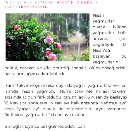
15-04-2019
KATEGORİ
HAYATIN İÇINDEN
YAZAR
SEMA MARAŞLI
Nisan
yağmurları
olarak bilinen
yağmurlar, halk
arasında çok
değerliydi. 13
Nisan’da
başlayan bu
yağmurların
bolluk, bereket ve şifa getirdiği inanılır, ölüm döşeğindeki
hastaların ağzına damlatılırdı.
Rûmî takvime göre nisan ayında yağan yağmurlara verilen
isimdir nisan yağmuru. Rûmî takvimle mîlâdî takvim
arasında 13 gün fark olduğu için, milâdî 13 Nisan'da başlayıp
12 Mayıs'ta sona erer. Nisan ayı halk arasında "yağmur ayı"
veya "yağar ay" olarak da nitelendirilir. Aynı zamanda
"kırkikindi yağmurları" da bu aya rastlar.
Biri ağlamayınca biri gülmez âdet-i cârî,