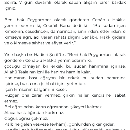
Sonra, 7 gün devamlı olarak sabah akşam birer bardak
içiniz.
Beni hak Peygamber olarak gönderen Cenâb-u Hakk’a
yemin ederim ki, Cebrâil Bana dedi ki ; “Bu sudan içen
kimsenin, cesedinden, damarından, sinirinden, etlerinden, o
kimseye ağrı, acı veren rahatsızlığını Cenâb-u Hakk giderir
ve o kimseye sıhhat ve afiyet verir.’’
Yine başka bir Hadis-i Şerif’te : ‘’Beni hak Peygamber olarak
gönderen Cenâb-u Hakk’a yemin ederim ki,
çocuğu olmayan bir erkek, bu sudan hanımına içirirse,
Allahü Teala’nın izni ile hanımı hamile kalır.
Hanımının başı ağrıyan bir erkek bu sudan hanımına
içirirse, bu su ona (sıhhati için) yeterlidir.
İçen kimsenin balgamını keser.
Rüzgar ona zarar vermez, çirkin haller kendisine isabet
etmez.
Bel ağrısından, karın ağrısından, şikayeti kalmaz.
Alaca hastalığından korkmaz.
Göğüs ağrısı çekmez.
Kalbine gelen vesvese (evhâm), gönlünden çıkar gider.