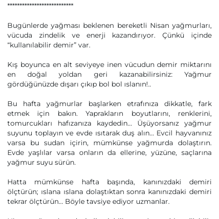
***************************
Bugünlerde yağması beklenen bereketli Nisan yağmurları,
vücuda zindelik ve enerji kazandırıyor. Çünkü içinde
“kullanılabilir demir” var.
Kış boyunca en alt seviyeye inen vücudun demir miktarını
en doğal yoldan geri kazanabilirsiniz: Yağmur
gördüğünüzde dışarı çıkıp bol bol ıslanın!..
Bu hafta yağmurlar başlarken etrafınıza dikkatle, fark
etmek için bakın. Yaprakların boyutlarını, renklerini,
tomurcukları hafızanıza kaydedin… Üşüyorsanız yağmur
suyunu toplayın ve evde ısıtarak duş alın… Evcil hayvanınız
varsa bu sudan içirin, mümkünse yağmurda dolaştırın.
Evde yaşlılar varsa onların da ellerine, yüzüne, saçlarına
yağmur suyu sürün.
Hatta mümkünse hafta başında, kanınızdaki demiri
ölçtürün; ıslana ıslana dolaştıktan sonra kanınızdaki demiri
tekrar ölçtürün… Böyle tavsiye ediyor uzmanlar.