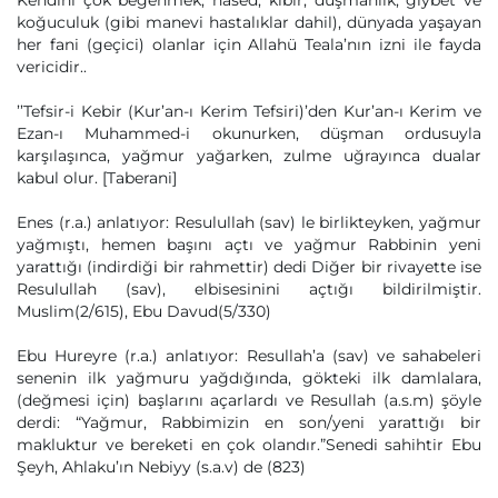
Kendini çok beğenmek, hased, kibir, düşmanlık, gıybet ve
koğuculuk (gibi manevi hastalıklar dahil), dünyada yaşayan
her fani (geçici) olanlar için Allahü Teala’nın izni ile fayda
vericidir..
’’Tefsir-i Kebir (Kur’an-ı Kerim Tefsiri)’den Kur’an-ı Kerim ve
Ezan-ı Muhammed-i okunurken, düşman ordusuyla
karşılaşınca, yağmur yağarken, zulme uğrayınca dualar
kabul olur. [Taberani]
Enes (r.a.) anlatıyor: Resulullah (sav) le birlikteyken, yağmur
yağmıştı, hemen başını açtı ve yağmur Rabbinin yeni
yarattığı (indirdiği bir rahmettir) dedi Diğer bir rivayette ise
Resulullah (sav), elbisesinini açtığı bildirilmiştir.
Muslim(2/615), Ebu Davud(5/330)
Ebu Hureyre (r.a.) anlatıyor: Resullah’a (sav) ve sahabeleri
senenin ilk yağmuru yağdığında, gökteki ilk damlalara,
(değmesi için) başlarını açarlardı ve Resullah (a.s.m) şöyle
derdi: “Yağmur, Rabbimizin en son/yeni yarattığı bir
makluktur ve bereketi en çok olandır.”Senedi sahihtir Ebu
Şeyh, Ahlaku’ın Nebiyy (s.a.v) de (823)