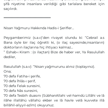
şifâ niyetine insanlara verildiği gibi tarlalara bereket için
saçılırdı.
***************************************
Nisan Yağmuru Hakkında Hadis-i Şerifler…
Peygamberimiz (s.a.v)’den rivayet olundu ki: ‘’Cebrail a.s
Bana öyle bir ilaç öğretti ki, (o ilaç sayesinde,insanların)
doktorların ilaçlarına hiç ihtiyacı kalmaz…
’’ Eshab-ı Kiram : (o ilaçtan) Bize de haber ver, Ya Rasulullah
dediler,
Rasulullah (s.a.v): ‘’Nisan yağmurunu alınız (toplayınız).
Ona;
70 defa Fatiha-i şerife,
70 defa İhlâs-ı şerif,
70 defa Felak suresini,
70 defa Nâs suresini,
70 defa Tesbih duasını (SübhanAllahi vel-hamdü Lillâhi ve lâ
ilâhe illallâhü vâllahü ekber ve lâ havle velâ kuvvete illâ
billâhil-aliyyıl-azîm) okuyunuz.