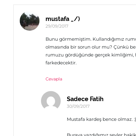
mustafa _/)
29/09/2017
Bunu görmemiştim. Kullandığımız rumuz
olmasında bir sorun olur mu? Çünkü ben
rumuzu gördüğünde gerçek kimliğimi, h
farkedecektir.
Cevapla
Sadece Fatih
30/09/2017
Mustafa kardeş bence olmaz. :
Buraya yazdığımız şeyler haki