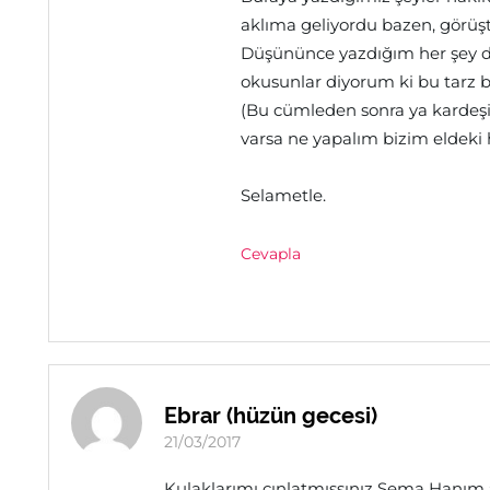
aklıma geliyordu bazen, görüşt
Düşününce yazdığım her şey d
okusunlar diyorum ki bu tarz bi
(Bu cümleden sonra ya kardeşim
varsa ne yapalım bizim eldeki 
Selametle.
Cevapla
Ebrar (hüzün gecesi)
21/03/2017
Kulaklarımı çınlatmışsınız Sema Hanım :