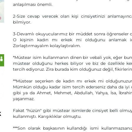
anlaşılması önemli.
2-Size cevap verecek olan kişi cinsiyetinizi anlamayı
bilmiyor.
3-Devamlı okuyucularımız bir müddet sonra öğrenseler de 
O kişinin kadın mı erkek mi olduğunu anlamak iç
Zorlaştırmayalım kolaylaştıralım.
*Müstear isim kullanmanın dinen bir vebali yok, eğer bunu
müstear olduğunu herkes biliyor ve biz de özellikle ke
tercih ediyoruz. Zira burada kim olduğunuz değil, fikirlerin
**Müstear seçerken de kadın mı erkek mi olduğunuzun a
Mümkün olduğu kadar isim tercih ederseniz daha da iyi 
gibi ya da Ahmet, Mehmet, Abdullah, Yahya, İsa, İbrahim
yaşanmaz.
Fakat "hüzün" gibi müstear isimlerde cinsiyet belli olm
k
kullanmıştı. Karışıklıklar olmuştu.
***Son olarak başkasının kullandığı ismi kullanmazsanı