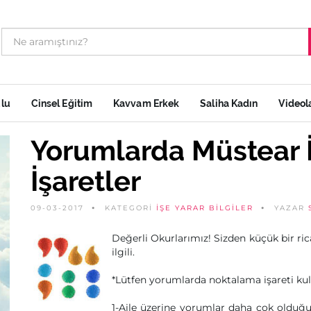
ulu
Cinsel Eğitim
Kavvam Erkek
Saliha Kadın
Videol
Yorumlarda Müstear İ
İşaretler
09-03-2017
KATEGORİ
İŞE YARAR BILGILER
YAZAR
Değerli Okurlarımız! Sizden küçük bir ri
ilgili.
*Lütfen yorumlarda noktalama işareti kul
1-Aile üzerine yorumlar daha çok olduğ