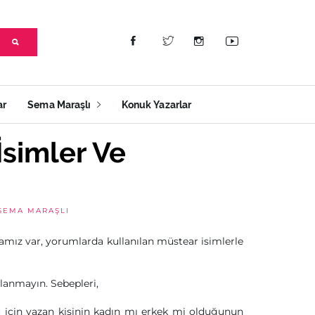
ar
Sema Maraşlı
Konuk Yazarlar
simler Ve
SEMA MARAŞLI
camız var, yorumlarda kullanılan müstear isimlerle
lanmayın. Sebepleri,
u için yazan kişinin kadın mı erkek mi olduğunun