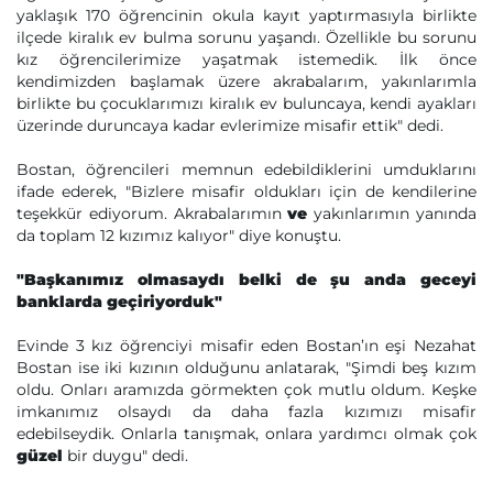
yaklaşık 170 öğrencinin okula kayıt yaptırmasıyla birlikte
ilçede kiralık ev bulma sorunu yaşandı. Özellikle bu sorunu
kız öğrencilerimize yaşatmak istemedik. İlk önce
kendimizden başlamak üzere akrabalarım, yakınlarımla
birlikte bu çocuklarımızı kiralık ev buluncaya, kendi ayakları
üzerinde duruncaya kadar evlerimize misafir ettik" dedi.
Bostan, öğrencileri memnun edebildiklerini umduklarını
ifade ederek, "Bizlere misafir oldukları için de kendilerine
teşekkür ediyorum. Akrabalarımın
ve
yakınlarımın yanında
da toplam 12 kızımız kalıyor" diye konuştu.
"Başkanımız olmasaydı belki de şu anda geceyi
banklarda geçiriyorduk"
Evinde 3 kız öğrenciyi misafir eden Bostan’ın eşi Nezahat
Bostan ise iki kızının olduğunu anlatarak, "Şimdi beş kızım
oldu. Onları aramızda görmekten çok mutlu oldum. Keşke
imkanımız olsaydı da daha fazla kızımızı misafir
edebilseydik. Onlarla tanışmak, onlara yardımcı olmak çok
güzel
bir duygu" dedi.