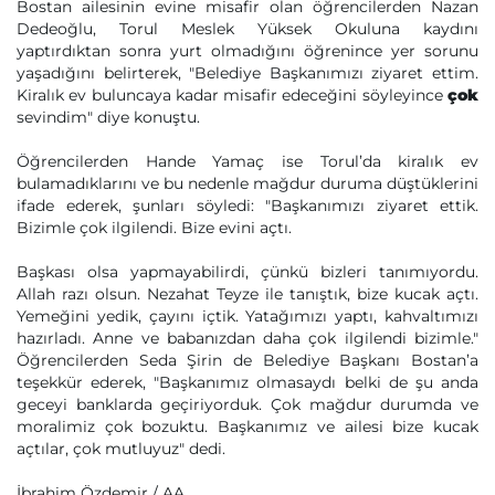
Bostan ailesinin evine misafir olan öğrencilerden Nazan
Dedeoğlu, Torul Meslek Yüksek Okuluna kaydını
yaptırdıktan sonra yurt olmadığını öğrenince yer sorunu
yaşadığını belirterek, "Belediye Başkanımızı ziyaret ettim.
Kiralık ev buluncaya kadar misafir edeceğini söyleyince
çok
sevindim" diye konuştu.
Öğrencilerden Hande Yamaç ise Torul’da kiralık ev
bulamadıklarını ve bu nedenle mağdur duruma düştüklerini
ifade ederek, şunları söyledi: "Başkanımızı ziyaret ettik.
Bizimle çok ilgilendi. Bize evini açtı.
Başkası olsa yapmayabilirdi, çünkü bizleri tanımıyordu.
Allah razı olsun. Nezahat Teyze ile tanıştık, bize kucak açtı.
Yemeğini yedik, çayını içtik. Yatağımızı yaptı, kahvaltımızı
hazırladı. Anne ve babanızdan daha çok ilgilendi bizimle."
Öğrencilerden Seda Şirin de Belediye Başkanı Bostan’a
teşekkür ederek, "Başkanımız olmasaydı belki de şu anda
geceyi banklarda geçiriyorduk. Çok mağdur durumda ve
moralimiz çok bozuktu. Başkanımız ve ailesi bize kucak
açtılar, çok mutluyuz" dedi.
İbrahim Özdemir / AA