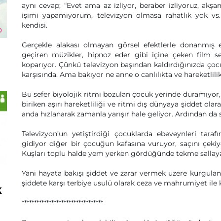
aynı cevap; “Evet ama az izliyor, beraber izliyoruz, akşa
işimi yapamıyorum, televizyon olmasa rahatlık yok vs.
kendisi.
Gerçekle alakası olmayan görsel efektlerle donanmış ek
geçiren müzikler, hipnoz eder gibi içine çeken film se
koparıyor. Çünkü televizyon başından kaldırdığınızda çocu
karşısında. Ama bakıyor ne anne o canlılıkta ve hareketlilik
Bu sefer biyolojik ritmi bozulan çocuk yerinde duramıyor
biriken aşırı hareketliliği ve ritmi dış dünyaya şiddet ola
anda hızlanarak zamanla yarışır hale geliyor. Ardından da 
Televizyon’un yetiştirdiği çocuklarda ebeveynleri tara
gidiyor diğer bir çocuğun kafasına vuruyor, saçını çekiyo
Kuşları toplu halde yem yerken gördüğünde tekme sallayar
Yani hayata bakışı şiddet ve zarar vermek üzere kurgulan
şiddete karşı terbiye usulü olarak ceza ve mahrumiyet ile ka
k
*********************************