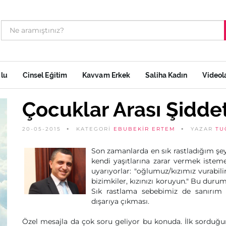
ulu
Cinsel Eğitim
Kavvam Erkek
Saliha Kadın
Videol
Çocuklar Arası Şidde
20-05-2015
KATEGORİ
EBUBEKIR ERTEM
YAZAR
TU
Son zamanlarda en sık rastladığım şey
kendi yaşıtlarına zarar vermek istem
uyarıyorlar: "oğlumuz/kızımız vurabil
bizimkiler, kızınızı koruyun." Bu duru
Sık rastlama sebebimiz de sanırım
dışarıya çıkması.
Özel mesajla da çok soru geliyor bu konuda. İlk sorduğ