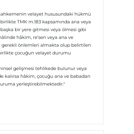
 mahkemenin velayet hususundaki hükmü
birlikte TMK m.183 kapsamında ana veya
başka bir yere gitmesi veya ölmesi gibi
 hâlinde hâkim, re’sen veya ana ve
 gerekli önlemleri almakta olup belirtilen
birlikte çocuğun velayet durumu
hinsel gelişmesi tehlikede bulunur veya
de kalırsa hâkim, çocuğu ana ve babadan
 kuruma yerleştirebilmektedir."