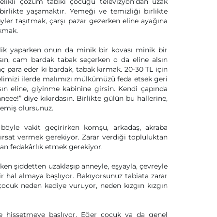
likli çözüm tabiki çocuğu televizyon’dan uzak
irlikte yaşamaktır. Yemeği ve temizliği birlikte
eyler taşıtmak, çarşı pazar gezerken eline ayağına
kmak.
zlik yaparken onun da minik bir kovası minik bir
ksın, cam bardak tabak seçerken o da eline alsın
Kaç para eder ki bardak, tabak kırmak. 20-30 TL için
imizi ilerde malımızı mülkümüzü feda etsek geri
ın eline, giyinme kabinine girsin. Kendi çapında
neee!” diye kıkırdasın. Birlikte gülün bu hallerine,
nemiş olursunuz.
 böyle vakit geçirirken komşu, arkadaş, akraba
ırsat vermek gerekiyor. Zarar verdiği topluluktan
dan fedakârlık etmek gerekiyor.
n şiddetten uzaklaşıp anneyle, eşyayla, çevreyle
ir hal almaya başlıyor. Bakıyorsunuz tabiata zarar
çocuk neden kediye vuruyor, neden kızgın kızgın
 de hissetmeye başlıyor. Eğer çocuk ya da genel