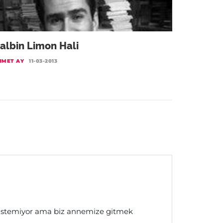
albin Limon Hali
HMET AY
11-03-2013
istemiyor ama biz annemize gitmek