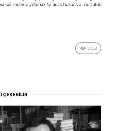
esi kelimelerle yetersiz kalacak huzur ve mutluluk
3108
I ÇEKEBILIR