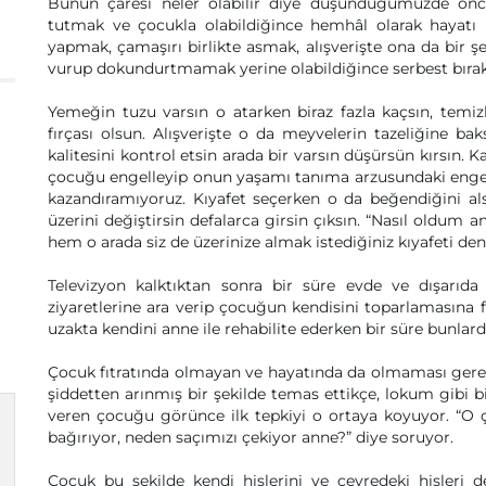
Bunun çaresi neler olabilir diye düşündüğümüzde önce
tutmak ve çocukla olabildiğince hemhâl olarak hayatı b
yapmak, çamaşırı birlikte asmak, alışverişte ona da bir ş
vurup dokundurtmamak yerine olabildiğince serbest bıra
Yemeğin tuzu varsın o atarken biraz fazla kaçsın, temi
fırçası olsun. Alışverişte o da meyvelerin tazeliğine ba
kalitesini kontrol etsin arada bir varsın düşürsün kırsın. 
çocuğu engelleyip onun yaşamı tanıma arzusundaki engel
kazandıramıyoruz. Kıyafet seçerken o da beğendiğini als
üzerini değiştirsin defalarca girsin çıksın. “Nasıl oldum an
hem o arada siz de üzerinize almak istediğiniz kıyafeti de
Televizyon kalktıktan sonra bir süre evde ve dışarıda
ziyaretlerine ara verip çocuğun kendisini toparlamasına f
uzakta kendini anne ile rehabilite ederken bir süre bunlar
Çocuk fıtratında olmayan ve hayatında da olmaması gereke
şiddetten arınmış bir şekilde temas ettikçe, lokum gibi b
veren çocuğu görünce ilk tepkiyi o ortaya koyuyor. “O 
bağırıyor, neden saçımızı çekiyor anne?” diye soruyor.
Çocuk bu şekilde kendi hislerini ve çevredeki hisleri