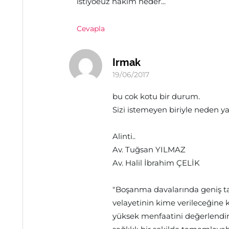
istiyoeuz hakim neder...
Cevapla
Irmak
19/06/2017
bu cok kotu bir durum.
Sizi istemeyen biriyle neden 
Alinti..
Av. Tuğsan YILMAZ
Av. Halil İbrahim ÇELİK
"Boşanma davalarında geniş ta
velayetinin kime verileceğine 
yüksek menfaatini değerlendir