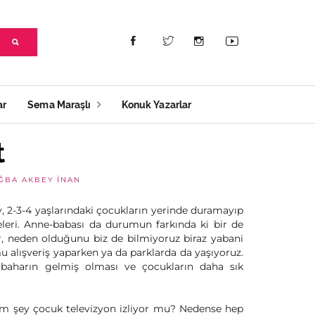
ar
Sema Maraşlı
Konuk Yazarlar
t
ĞBA AKBEY İNAN
, 2-3-4 yaşlarındaki çocukların yerinde duramayıp
eleri. Anne-babası da durumun farkında ki bir de
ir, neden olduğunu biz de bilmiyoruz biraz yabani
mu alışveriş yaparken ya da parklarda da yaşıyoruz.
 baharın gelmiş olması ve çocukların daha sık
um şey çocuk televizyon izliyor mu? Nedense hep