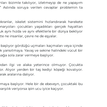
mları bizimle takılıyor, izletmeyip de ne yapayım
” Aslında soruya verilen cevaplar problemin ta
ranlar, iskelet sistemini hızlandırarak harekete
naryoları çocukları yaşadıkları gerçek hayattan
k aynı hızda ve aynı efektlerle bir dünya bekliyor
te ne insanlar, çevre ne de eşyalar.
, başlıyor gördüğü uçmaları kaçmaları veya içinde
rak yansıtmaya. Yavaş ve sekine halindeki vücut bir
sağa sola zarar vermeye başlıyor.
fından ilgi ve alaka yeterince olmuyor. Çocukta
r. Alıyor yerden bir taş kediyi köpeği kovalıyor.
ak aralarına dalıyor.
maya başlıyor. Hele bir de ebeveyn, çocuktaki bu
rşılık veriyorsa ipin ucu iyice kaçıyor.