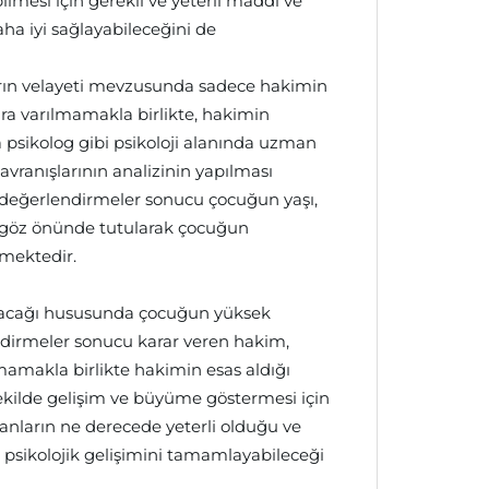
ilmesi için gerekli ve yeterli maddi ve
ha iyi sağlayabileceğini de
ın velayeti mevzusunda sadece hakimin
ara varılmamakla birlikte, hakimin
psikolog gibi psikoloji alanında uzman
vranışlarının analizinin yapılması
 değerlendirmeler sonucu çocuğun yaşı,
da göz önünde tutularak çocuğun
kmektedir.
lacağı hususunda çocuğun yüksek
dirmeler sonucu karar veren hakim,
lmamakla birlikte hakimin esas aldığı
şekilde gelişim ve büyüme göstermesi için
nların ne derecede yeterli olduğu ve
 psikolojik gelişimini tamamlayabileceği