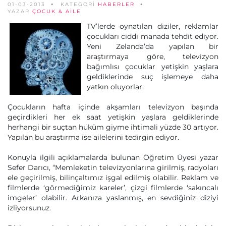
01-03-2013
KATEGORİ
HABERLER
YAZAR
ÇOCUK & AILE
TV’lerde oynatılan diziler, reklamlar
çocukları ciddi manada tehdit ediyor.
Yeni Zelanda’da yapılan bir
araştırmaya göre, televizyon
bağımlısı çocuklar yetişkin yaşlara
geldiklerinde suç işlemeye daha
yatkın oluyorlar.
Çocukların hafta içinde akşamları televizyon başında
geçirdikleri her ek saat yetişkin yaşlara geldiklerinde
herhangi bir suçtan hüküm giyme ihtimali yüzde 30 artıyor.
Yapılan bu araştırma ise ailelerini tedirgin ediyor.
Konuyla ilgili açıklamalarda bulunan Öğretim Üyesi yazar
Sefer Darıcı, “Memleketin televizyonlarına girilmiş, radyoları
ele geçirilmiş, bilinçaltımız işgal edilmiş olabilir. Reklam ve
filmlerde ‘görmediğimiz kareler’, çizgi filmlerde ‘sakıncalı
imgeler’ olabilir. Arkanıza yaslanmış, en sevdiğiniz diziyi
izliyorsunuz.