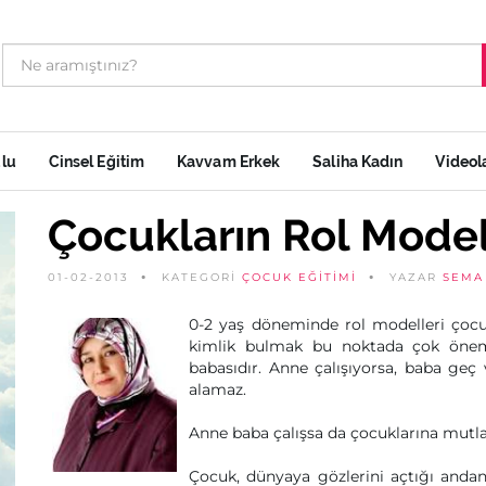
ulu
Cinsel Eğitim
Kavvam Erkek
Saliha Kadın
Videol
Çocukların Rol Model
01-02-2013
KATEGORİ
ÇOCUK EĞITIMI
YAZAR
SEMA
0-2 yaş döneminde rol modelleri çocuğa
kimlik bulmak bu noktada çok önem
babasıdır. Anne çalışıyorsa, baba geç 
alamaz.
Anne baba çalışsa da çocuklarına mutl
Çocuk, dünyaya gözlerini açtığı andan i