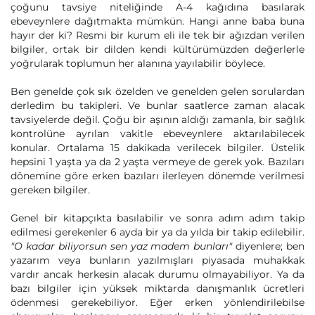
çoğunu tavsiye niteliğinde A-4 kağıdına basılarak
ebeveynlere dağıtmakta mümkün. Hangi anne baba buna
hayır der ki? Resmi bir kurum eli ile tek bir ağızdan verilen
bilgiler, ortak bir dilden kendi kültürümüzden değerlerle
yoğrularak toplumun her alanına yayılabilir böylece.
Ben genelde çok sık özelden ve genelden gelen sorulardan
derledim bu takipleri. Ve bunlar saatlerce zaman alacak
tavsiyelerde değil. Çoğu bir aşının aldığı zamanla, bir sağlık
kontrolüne ayrılan vakitle ebeveynlere aktarılabilecek
konular. Ortalama 15 dakikada verilecek bilgiler. Üstelik
hepsini 1 yaşta ya da 2 yaşta vermeye de gerek yok. Bazıları
dönemine göre erken bazıları ilerleyen dönemde verilmesi
gereken bilgiler.
Genel bir kitapçıkta basılabilir ve sonra adım adım takip
edilmesi gerekenler 6 ayda bir ya da yılda bir takip edilebilir.
"O kadar biliyorsun sen yaz madem bunları"
diyenlere; ben
yazarım veya bunların yazılmışları piyasada muhakkak
vardır ancak herkesin alacak durumu olmayabiliyor. Ya da
bazı bilgiler için yüksek miktarda danışmanlık ücretleri
ödenmesi gerekebiliyor. Eğer erken yönlendirilebilse