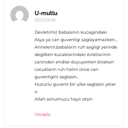
U-mutlu
23/03/2016
Devletimiz babasinin kucagindaki
Asya ya can guvenligi saglayamazken...
Annelerin,babalarin ruh sagligi yerinde
degilken kucaklarindaki evlatlarinin
canindan endise duyuyorken biraksin
cocuklarin ruh halini once can
guvenligini saglasin..
Huzurlu guvenli bir ulke saglasin yeter
o .
Allah sonumuzu hayir etsin
Cevapla