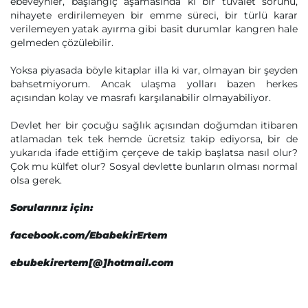
ebeveynler, başlangıç aşamasında ki bir tuvalet sorunu,
nihayete erdirilemeyen bir emme süreci, bir türlü karar
verilemeyen yatak ayırma gibi basit durumlar kangren hale
gelmeden çözülebilir.
Yoksa piyasada böyle kitaplar illa ki var, olmayan bir şeyden
bahsetmiyorum. Ancak ulaşma yolları bazen herkes
açısından kolay ve masrafı karşılanabilir olmayabiliyor.
Devlet her bir çocuğu sağlık açısından doğumdan itibaren
atlamadan tek tek hemde ücretsiz takip ediyorsa, bir de
yukarıda ifade ettiğim çerçeve de takip başlatsa nasıl olur?
Çok mu külfet olur? Sosyal devlette bunların olması normal
olsa gerek.
Sorularınız için:
facebook.com/EbabekirErtem
ebubekirertem[@]hotmail.com