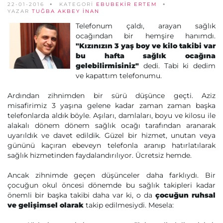
22-01-2016
KATEGORİ
EBUBEKIR ERTEM
YAZAR
TUĞBA AKBEY İNAN
Telefonum çaldı, arayan sağlık
ocağından bir hemşire hanımdı.
"Kızınızın 3 yaş boy ve kilo takibi var
bu hafta sağlık ocağına
gelebilirmisiniz"
dedi. Tabi ki dedim
ve kapattım telefonumu.
Ardından zihnimden bir sürü düşünce geçti. Aziz
misafirimiz 3 yaşına gelene kadar zaman zaman başka
telefonlarda aldık böyle. Aşıları, damlaları, boyu ve kilosu ile
alakalı dönem dönem sağlık ocağı tarafından aranarak
uyarıldık ve davet edildik. Güzel bir hizmet, unutan veya
gününü kaçıran ebeveyn telefonla aranıp hatırlatılarak
sağlık hizmetinden faydalandırılıyor. Ücretsiz hemde.
Ancak zihnimde geçen düşünceler daha farklıydı. Bir
çocuğun okul öncesi dönemde bu sağlık takipleri kadar
önemli bir başka takibi daha var ki, o da
çocuğun ruhsal
ve gelişimsel olarak
takip edilmesiydi. Mesela: