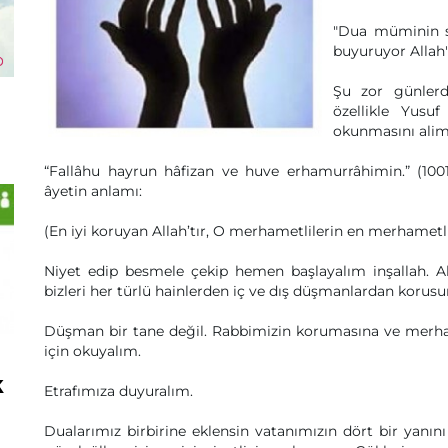
"Dua müminin sil
buyuruyor Allah
Şu zor günlerd
özellikle Yusu
okunmasını alim
“Fallâhu hayrun hâfizan ve huve erhamurrâhimin.” (1001
âyetin anlamı:
(En iyi koruyan Allah’tır, O merhametlilerin en merhametlis
Niyet edip besmele çekip hemen başlayalım inşallah. Alla
bizleri her türlü hainlerden iç ve dış düşmanlardan korusu
Düşman bir tane değil. Rabbimizin korumasına ve merham
için okuyalım.
k
Etrafımıza duyuralım.
Dualarımız birbirine eklensin vatanımızın dört bir yanın