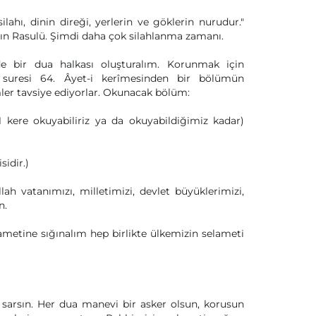
ahı, dinin direği, yerlerin ve göklerin nurudur."
'ın Rasulü. Şimdi daha çok silahlanma zamanı.
e bir dua halkası oluşturalım. Korunmak için
f suresi 64. Âyet-i kerîmesinden bir bölümün
ler tavsiye ediyorlar. Okunacak bölüm:
 kere okuyabiliriz ya da okuyabildiğimiz kadar)
idir.)
h vatanımızı, milletimizi, devlet büyüklerimizi,
n.
etine sığınalım hep birlikte ülkemizin selameti
ı sarsın. Her dua manevi bir asker olsun, korusun