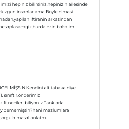
mizi hepiniz bilirsiniz.hepinizin ailesinde
 duzgun insanlar ama Boyle olmasi
adan,yapilan iftiranin arkasindan
a hesaplasacagiz,burda ezin bakalim
ELMİŞSİN.Kendini alt tabaka diye
 sınıftır.önderimiz
itnecileri biliyoruz.Tanklarla
rşey dememişsin?hani mazlumlara
 sorgula masal anlatm.