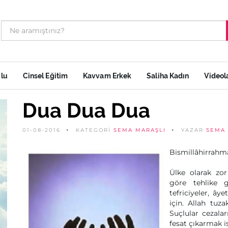
ulu
Cinsel Eğitim
Kavvam Erkek
Saliha Kadın
Videol
Dua Dua Dua
01-08-2016
KATEGORİ
SEMA MARAŞLI
YAZAR
SEMA 
Bismillâhirrahm
Ülke olarak zor
göre tehlike 
tefriciyeler, ây
için. Allah tuza
Suçlular cezala
fesat çıkarmak i