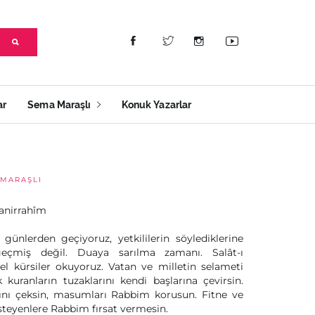
ar
Sema Maraşlı
Konuk Yazarlar
MARAŞLI
anirrahîm
 günlerden geçiyoruz, yetkililerin söylediklerine
geçmiş değil. Duaya sarılma zamanı. Salât-ı
etel kürsiler okuyoruz. Vatan ve milletin selameti
k kuranların tuzaklarını kendi başlarına çevirsin.
rını çeksin, masumları Rabbim korusun. Fitne ve
steyenlere Rabbim fırsat vermesin.