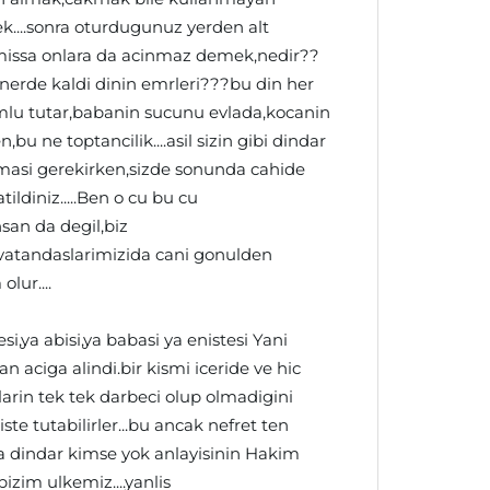
mek....sonra oturdugunuz yerden alt
issa onlara da acinmaz demek,nedir??
nerde kaldi dinin emrleri???bu din her
mlu tutar,babanin sucunu evlada,kocanin
u ne toptancilik....asil sizin gibi dindar
masi gerekirken,sizde sonunda cahide
ildiniz.....Ben o cu bu cu
san da degil,biz
vatandaslarimizida cani gonulden
lur....
i,ya abisi,ya babasi ya enistesi Yani
n aciga alindi.bir kismi iceride ve hic
larin tek tek darbeci olup olmadigini
ste tutabilirler...bu ancak nefret ten
a dindar kimse yok anlayisinin Hakim
bizim ulkemiz....yanlis