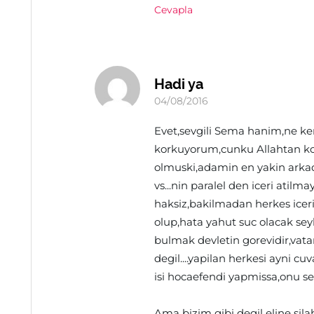
Cevapla
Hadi ya
04/08/2016
Evet,sevgili Sema hanim,ne k
korkuyorum,cunku Allahtan kor
olmuski,adamin en yakin arkada
vs...nin paralel den iceri atilma
haksiz,bakilmadan herkes iceri 
olup,hata yahut suc olacak seyle
bulmak devletin gorevidir,vata
degil....yapilan herkesi ayni cu
isi hocaefendi yapmissa,onu se
Ama bizim gibi degil eline si