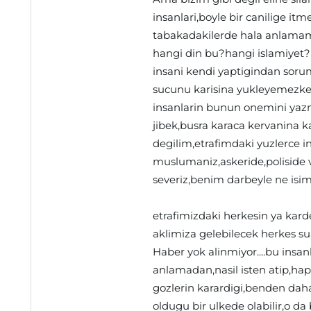
insanlari,boyle bir canilige it
tabakadakilerde hala anlamam
hangi din bu?hangi islamiyet?
insani kendi yaptigindan soru
sucunu karisina yukleyemezken,b
insanlarin bunun onemini yaz
jibek,busra karaca kervanina kat
degilim,etrafimdaki yuzlerce in
muslumaniz,askeride,poliside 
severiz,benim darbeyle ne isim o
etrafimizdaki herkesin ya kardes
aklimiza gelebilecek herkes sua
Haber yok alinmiyor....bu insan
anlamadan,nasil isten atip,hapi
gozlerin karardigi,benden dah
oldugu bir ulkede olabilir,o da 