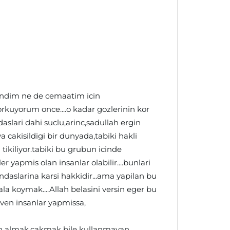
endim ne de cemaatim icin
kuyorum once....o kadar gozlerinin kor
slari dahi suclu,arinc,sadullah ergin
ya cakisildigi bir dunyada,tabiki hakli
tikiliyor.tabiki bu grubun icinde
r yapmis olan insanlar olabilir....bunlari
ndaslarina karsi hakkidir...ama yapilan bu
vala koymak....Allah belasini versin eger bu
ven insanlar yapmissa,
lah almak,cakmak bile kullanmayan