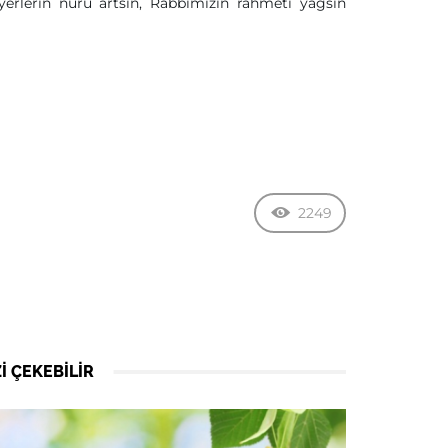
 yerlerin nuru artsın, Rabbimizin rahmeti yağsın
2249
I ÇEKEBILIR