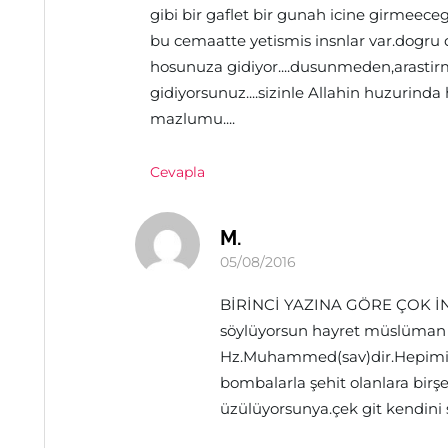
gibi bir gaflet bir gunah icine girmeecegi
bu cemaatte yetismis insnlar var.dogru
hosunuza gidiyor....dusunmeden,arastirm
gidiyorsunuz....sizinle Allahin huzurind
mazlumu....
Cevapla
M.
05/08/2016
BİRİNCİ YAZINA GÖRE ÇOK İNC
söylüyorsun hayret müslüman 1.
Hz.Muhammed(sav)dir.Hepimiz f
bombalarla şehit olanlara bi
üzülüyorsunya.çek git kendini