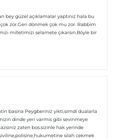
n bey güzel açıklamalar yaptınız hala bu
k çok zor.Geri dönmek çok mu zor. Rabbim
zı milletimizi selamete çıkarsın.Böyle bir
n basina Peygberiniz yikti,simdi dualarla
nizin dinde yeri varmis gibi sevinmeye
zsiniz zaten bos.sizinle hak yerinde
siviline,polisine,hukumetine silah cekmek