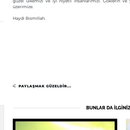
güzel ülkemizi ve iyi niyetli insanlarımızı. Göklerin ve
üzerimize.
Haydi Bismillah.
PAYLAŞMAK GÜZELDIR...
BUNLAR DA ILGINIZ