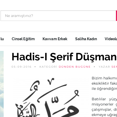
ulu
Cinsel Eğitim
Kavvam Erkek
Saliha Kadın
Videol
Hadis-I Şerif Düşmanl
05-09-2016
KATEGORİ
DÜNDEN BUGÜNE
YAZAR
SE
Bizim halkımı
eksikliktir f
ile öğrendiğim
Batılılar yü
misyonerler 
çalışmışlar, 
ekmeye uğraşm