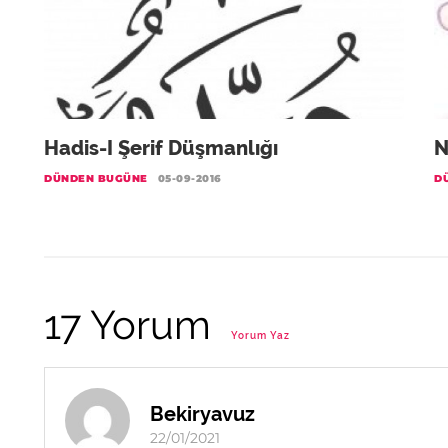
Hadis-I Şerif Düşmanlığı
N
DÜNDEN BUGÜNE
05-09-2016
D
17 Yorum
Yorum Yaz
Bekiryavuz
22/01/2021