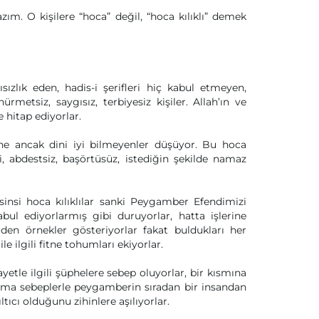
ım. O kişilere “hoca” değil, “hoca kılıklı” demek
zlık eden, hadis-i şerifleri hiç kabul etmeyen,
tsiz, saygısız, terbiyesiz kişiler. Allah’ın ve
 hitap ediyorlar.
şine ancak dini iyi bilmeyenler düşüyor. Bu hoca
li, abdestsiz, başörtüsüz, istediğin şekilde namaz
u sinsi hoca kılıklılar sanki Peygamber Efendimizi
kabul ediyorlarmış gibi duruyorlar, hatta işlerine
erden örnekler gösteriyorlar fakat buldukları her
ile ilgili fitne tohumları ekiyorlar.
yetle ilgili şüphelere sebep oluyorlar, bir kısmına
urma sebeplerle peygamberin sıradan bir insandan
tıcı olduğunu zihinlere aşılıyorlar.