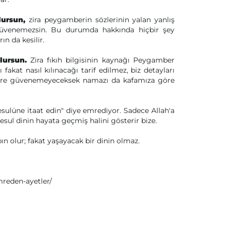
lursun,
zira peygamberin sözlerinin yalan yanlış
de güvenemezsin. Bu durumda hakkında hiçbir şey
n da kesilir.
lursun.
Zira fıkıh bilgisinin kaynağı Peygamber
akat nasıl kılınacağı tarif edilmez, biz detayları
flere güvenemeyeceksek namazı da kafamıza göre
sulüne itaat edin" diye emrediyor. Sadece Allah'a
esul dinin hayata geçmiş halini gösterir bize.
ın olur; fakat yaşayacak bir dinin olmaz.
mreden-ayetler/