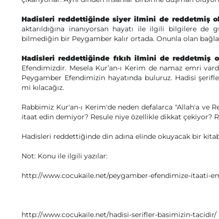
Hadisleri reddettiğinde siyer ilmini de reddetmiş o
aktarıldığına inanıyorsan hayatı ile ilgili bilgilere 
bilmediğin bir Peygamber kalır ortada. Onunla olan bağları
Hadisleri reddettiğinde fıkıh ilmini de reddetmiş o
Efendimizdir. Mesela Kur’an-ı Kerim de namaz emri vardı f
Peygamber Efendimizin hayatında buluruz. Hadisi şeri
mi kılacağız.
Rabbimiz Kur'an-ı Kerim'de neden defalarca "Allah'a ve Re
itaat edin demiyor? Resule niye özellikle dikkat çekiyor? R
Hadisleri reddettiğinde din adına elinde okuyacak bir kitab
Not: Konu ile ilgili yazılar:
http://www.cocukaile.net/peygamber-efendimize-itaati-e
http://www.cocukaile.net/hadisi-serifler-basimizin-tacidir/