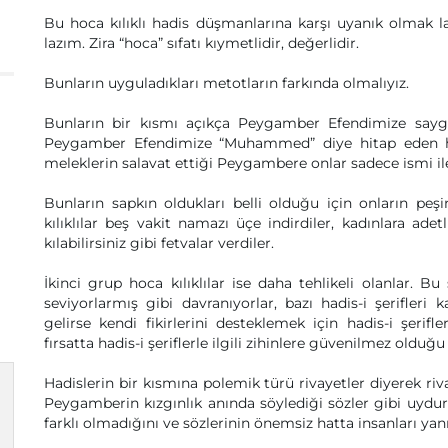
Bu hoca kılıklı hadis düşmanlarına karşı uyanık olmak laz
lazım. Zira “hoca” sıfatı kıymetlidir, değerlidir.
Bunların uyguladıkları metotların farkında olmalıyız.
Bunların bir kısmı açıkça Peygamber Efendimize saygısı
Peygamber Efendimize “Muhammed” diye hitap eden hürme
meleklerin salavat ettiği Peygambere onlar sadece ismi ile
Bunların sapkın oldukları belli olduğu için onların pe
kılıklılar beş vakit namazı üçe indirdiler, kadınlara adet
kılabilirsiniz gibi fetvalar verdiler.
İkinci grup hoca kılıklılar ise daha tehlikeli olanlar. B
seviyorlarmış gibi davranıyorlar, bazı hadis-i şerifleri 
gelirse kendi fikirlerini desteklemek için hadis-i şerifl
fırsatta hadis-i şeriflerle ilgili zihinlere güvenilmez olduğu 
Hadislerin bir kısmına polemik türü rivayetler diyerek riva
Peygamberin kızgınlık anında söylediği sözler gibi uyd
farklı olmadığını ve sözlerinin önemsiz hatta insanları yanıl