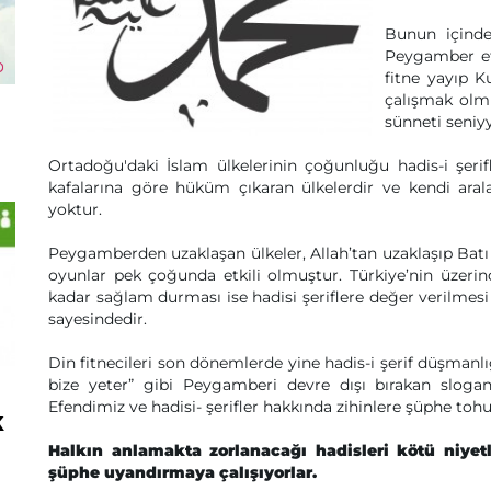
Bunun içinde
Peygamber efe
fitne yayıp K
çalışmak olmu
sünneti seniyy
Ortadoğu'daki İslam ülkelerinin çoğunluğu hadis-i şeri
kafalarına göre hüküm çıkaran ülkelerdir ve kendi araları
yoktur.
Peygamberden uzaklaşan ülkeler, Allah’tan uzaklaşıp Batı 
oyunlar pek çoğunda etkili olmuştur. Türkiye’nin üze
kadar sağlam durması ise hadisi şeriflere değer verilmesi
sayesindedir.
Din fitnecileri son dönemlerde yine hadis-i şerif düşmanlı
bize yeter” gibi Peygamberi devre dışı bırakan slogan
Efendimiz ve hadisi- şerifler hakkında zihinlere şüphe tohu
k
Halkın anlamakta zorlanacağı hadisleri kötü niyet
şüphe uyandırmaya çalışıyorlar.