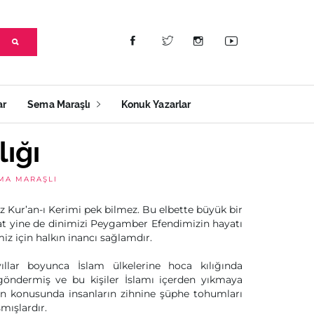
ar
Sema Maraşlı
Konuk Yazarlar
ığı
MA MARAŞLI
z Kur’an-ı Kerimi pek bilmez. Bu elbette büyük bir
akat yine de dinimizi Peygamber Efendimizin hayatı
iz için halkın inancı sağlamdır.
zyıllar boyunca İslam ülkelerine hoca kılığında
göndermiş ve bu kişiler İslamı içerden yıkmaya
din konusunda insanların zihnine şüphe tohumları
ışlardır.