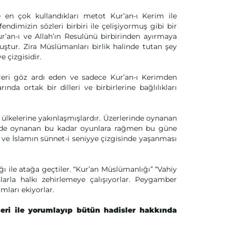
 en çok kullandıkları metot Kur’an-ı Kerim ile
ndimizin sözleri birbiri ile çelişiyormuş gibi bir
ur’an-ı ve Allah’ın Resulünü birbirinden ayırmaya
ştur. Zira Müslümanları birlik halinde tutan şey
e çizgisidir.
fleri göz ardı eden ve sadece Kur’an-ı Kerimden
nda ortak bir dilleri ve birbirlerine bağlılıkları
ülkelerine yakınlaşmışlardır. Üzerlerinde oynanan
rinde oynanan bu kadar oyunlara rağmen bu güne
 ve İslamın sünnet-i seniyye çizgisinde yaşanması
ğı ile atağa geçtiler. “Kur’an Müslümanlığı” “Vahiy
larla halkı zehirlemeye çalışıyorlar. Peygamber
mları ekiyorlar.
leri ile yorumlayıp bütün hadisler hakkında