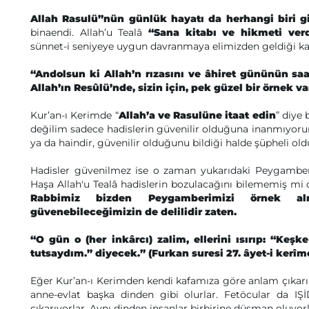
Allah Rasulü”nün günlük hayatı da herhangi biri gi
binaendi. Allah’u Tealâ
“Sana kitabı ve hikmeti ver
sünnet-i seniyeye uygun davranmaya elimizden geldiği ka
“Andolsun ki Allah’n rızasını ve âhiret gününün saa
Allah’ın Resûlü’nde, sizin için, pek güzel bir örnek va
Kur’an-ı Kerimde “
Allah’a ve Rasulüne itaat edin
” diye
değilim sadece hadislerin güvenilir olduğuna inanmıyorum
ya da haindir, güvenilir olduğunu bildiği halde şüpheli ol
Hadisler güvenilmez ise o zaman yukarıdaki Peygamber
Haşa Allah'u Tealâ hadislerin bozulacağını bilememiş mi
Rabbimiz bizden Peygamberimizi örnek alm
güvenebileceğimizin de delilidir zaten.
“O gün o (her inkârcı) zalim, ellerini ısırıp: “Ke
tutsaydım.” diyecek.” (Furkan suresi 27. âyet-i kerîm
Eğer Kur’an-ı Kerimden kendi kafamıza göre anlam çıkarırs
anne-evlat başka dinden gibi olurlar. Fetöcular da I
çıkarıyorlar. Aynı dinden insanlar birbirine düşman oluyorl