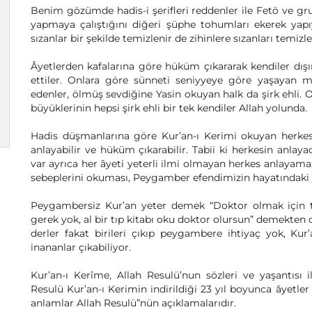
Benim gözümde hadis-i şerifleri reddenler ile Fetö ve grub
yapmaya çalıştığını diğeri şüphe tohumları ekerek yapıyo
sızanlar bir şekilde temizlenir de zihinlere sızanları temiz
Âyetlerden kafalarına göre hüküm çıkararak kendiler dışınd
ettiler. Onlara göre sünneti seniyyeye göre yaşayan mü
edenler, ölmüş sevdiğine Yasin okuyan halk da şirk ehli.
büyüklerinin hepsi şirk ehli bir tek kendiler Allah yolunda.
Hadis düşmanlarına göre Kur’an-ı Kerimi okuyan herke
anlayabilir ve hüküm çıkarabilir. Tabii ki herkesin anlay
var ayrıca her âyeti yeterli ilmi olmayan herkes anlayama
sebeplerini okuması, Peygamber efendimizin hayatındaki y
Peygambersiz Kur’an yeter demek “Doktor olmak için t
gerek yok, al bir tıp kitabı oku doktor olursun” demekten d
derler fakat birileri çıkıp peygambere ihtiyaç yok, Kur
inananlar çıkabiliyor.
Kur’an-ı Kerîme, Allah Resulü’nun sözleri ve yaşantısı i
Resulü Kur’an-ı Kerimin indirildiği 23 yıl boyunca âyetler 
anlamlar Allah Resulü”nün açıklamalarıdır.