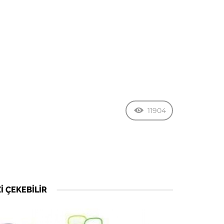
11904
I ÇEKEBILIR