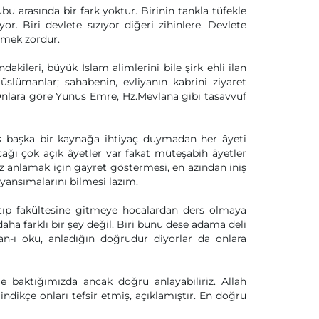
u arasında bir fark yoktur. Birinin tankla tüfekle
r. Biri devlete sızıyor diğeri zihinlere. Devlete
lemek zordur.
akileri, büyük İslam alimlerini bile şirk ehli ilan
slümanlar; sahabenin, evliyanın kabrini ziyaret
 Onlara göre Yunus Emre, Hz.Mevlana gibi tasavvuf
s başka bir kaynağa ihtiyaç duymadan her âyeti
acağı çok açık âyetler var fakat müteşabih âyetler
z anlamak için gayret göstermesi, en azından iniş
ansımalarını bilmesi lazım.
ıp fakültesine gitmeye hocalardan ders olmaya
aha farklı bir şey değil. Biri bunu dese adama deli
’an-ı oku, anladığın doğrudur diyorlar da onlara
le baktığımızda ancak doğru anlayabiliriz. Allah
indikçe onları tefsir etmiş, açıklamıştır. En doğru