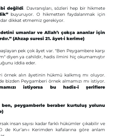
bi değildi
. Davranışları, sözleri hep bir hikmete
dik”
buyuruyor. O hikmetten faydalanmak için
dar dikkat etmemiz gerekiyor.
detini umanlar ve Allah’ı çokça ananlar için
rdır.” (Ahzap suresi 21. âyet-i kerîme)
 başlayan pek çok âyet var. "Ben Peygambere karşı
" diyen ya cahildir, hadis ilmini hiç okumamıştır
duğunu iddia eder.
i örnek alın âyetinin hükmü kalkmış mı oluyor.
 de bizden Peygamberi örnek almamızı mı istiyor.
amızı istiyorsa bu hadis-i şeriflere
şke ben, peygamberle beraber kurtuluş yolunu
e)
ak insan sayısı kadar farklı hükümler çıkabilir ve
ŞİD de Kur’an-ı Kerimden kafalarına göre anlam
ar.