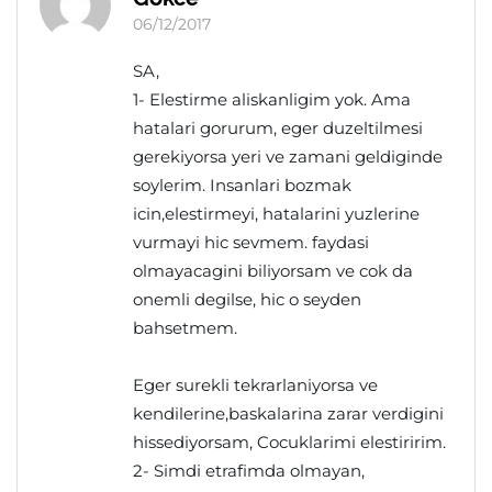
06/12/2017
SA,
1- Elestirme aliskanligim yok. Ama
hatalari gorurum, eger duzeltilmesi
gerekiyorsa yeri ve zamani geldiginde
soylerim. Insanlari bozmak
icin,elestirmeyi, hatalarini yuzlerine
vurmayi hic sevmem. faydasi
olmayacagini biliyorsam ve cok da
onemli degilse, hic o seyden
bahsetmem.
Eger surekli tekrarlaniyorsa ve
kendilerine,baskalarina zarar verdigini
hissediyorsam, Cocuklarimi elestiririm.
2- Simdi etrafimda olmayan,