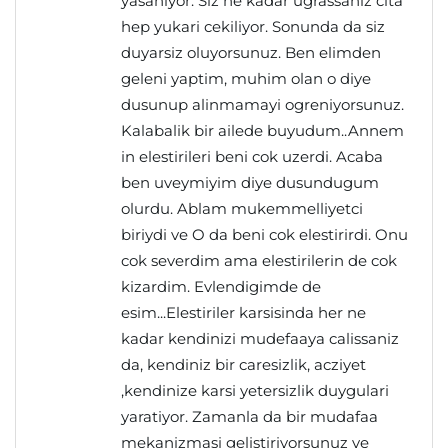
yasaniyor. Siz ne kadar ugrassaniz cita
hep yukari cekiliyor. Sonunda da siz
duyarsiz oluyorsunuz. Ben elimden
geleni yaptim, muhim olan o diye
dusunup alinmamayi ogreniyorsunuz.
Kalabalik bir ailede buyudum..Annem
in elestirileri beni cok uzerdi. Acaba
ben uveymiyim diye dusundugum
olurdu. Ablam mukemmelliyetci
biriydi ve O da beni cok elestirirdi. Onu
cok severdim ama elestirilerin de cok
kizardim. Evlendigimde de
esim...Elestiriler karsisinda her ne
kadar kendinizi mudefaaya calissaniz
da, kendiniz bir caresizlik, acziyet
,kendinize karsi yetersizlik duygulari
yaratiyor. Zamanla da bir mudafaa
mekanizmasi gelistiriyorsunuz ve