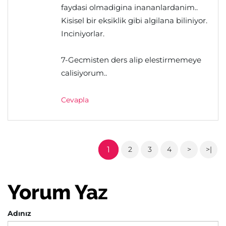
faydasi olmadigina inananlardanim..
Kisisel bir eksiklik gibi algilana biliniyor.
Inciniyorlar.
7-Gecmisten ders alip elestirmemeye
calisiyorum..
Cevapla
1
2
3
4
>
>|
Yorum Yaz
Adınız