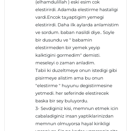
(elhamdulillah ) eski esim cok
elestirirdi. Adamda elestirme hastaligi
vardi.Encok ta,yaptigim yemegi
elestirirdi. Daha ilk aylarda anlamistim
ve sordum. baban nasildi diye.. Soyle
bir dusundu ve " babamin
elestirmeden bir yemek yeyip
kalktigini gormedim" demisti.
meseleyi o zaman anladim.
Tabii ki duzeltmeye onun istedigi gibi
pisirmeye alistim ama bu onun
"elestirme " huyunu degistirmesine
yetmedi. her seferinde elestirecek
baska bir sey buluyordu.
3- Sevdiginiz kisi, memnun etmek icin
cabaladiginiz insan yaptiklarinizdan
memnun olmuyorsa hayal kirikligi