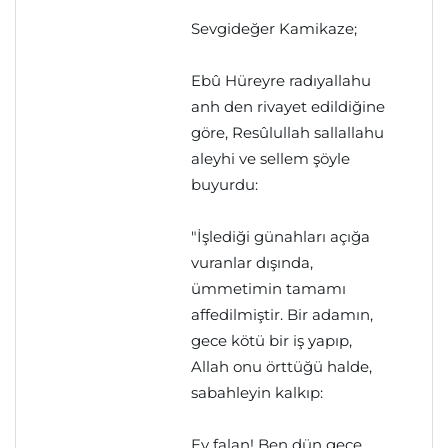
Sevgideğer Kamikaze;
Ebû Hüreyre radıyallahu
anh den rivayet edildiğine
göre, Resûlullah sallallahu
aleyhi ve sellem şöyle
buyurdu:
"İşlediği günahları açığa
vuranlar dışında,
ümmetimin tamamı
affedilmiştir. Bir adamın,
gece kötü bir iş yapıp,
Allah onu örttüğü halde,
sabahleyin kalkıp:
Ey falan! Ben dün gece