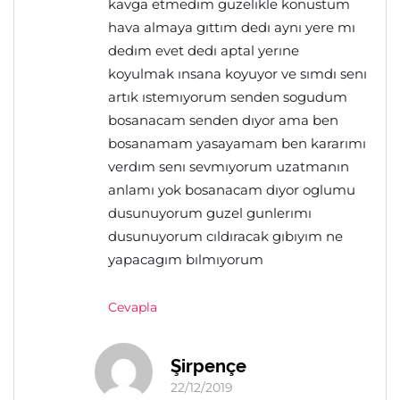
kavga etmedım guzelıkle konustum
hava almaya gıttım dedı aynı yere mı
dedım evet dedı aptal yerıne
koyulmak ınsana koyuyor ve sımdı senı
artık ıstemıyorum senden sogudum
bosanacam senden dıyor ama ben
bosanamam yasayamam ben kararımı
verdım senı sevmıyorum uzatmanın
anlamı yok bosanacam dıyor oglumu
dusunuyorum guzel gunlerımı
dusunuyorum cıldıracak gıbıyım ne
yapacagım bılmıyorum
Cevapla
Şirpençe
22/12/2019