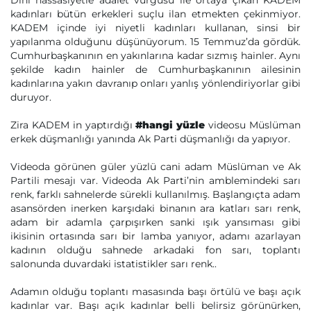
Dini hassasiyetle adalet vurgusu ile ortaya çıkan KADEM
kadınları bütün erkekleri suçlu ilan etmekten çekinmiyor.
KADEM içinde iyi niyetli kadınları kullanan, sinsi bir
yapılanma olduğunu düşünüyorum. 15 Temmuz’da gördük.
Cumhurbaşkanının en yakınlarına kadar sızmış hainler. Aynı
şekilde kadın hainler de Cumhurbaşkanının ailesinin
kadınlarına yakın davranıp onları yanlış yönlendiriyorlar gibi
duruyor.
Zira KADEM in yaptırdığı
#hangi yüzle
videosu Müslüman
erkek düşmanlığı yanında Ak Parti düşmanlığı da yapıyor.
Videoda görünen güler yüzlü cani adam Müslüman ve Ak
Partili mesajı var. Videoda Ak Parti’nin amblemindeki sarı
renk, farklı sahnelerde sürekli kullanılmış. Başlangıçta adam
asansörden inerken karşıdaki binanın ara katları sarı renk,
adam bir adamla çarpışırken sanki ışık yansıması gibi
ikisinin ortasında sarı bir lamba yanıyor, adamı azarlayan
kadının olduğu sahnede arkadaki fon sarı, toplantı
salonunda duvardaki istatistikler sarı renk..
Adamın olduğu toplantı masasında başı örtülü ve başı açık
kadınlar var. Başı açık kadınlar belli belirsiz görünürken,