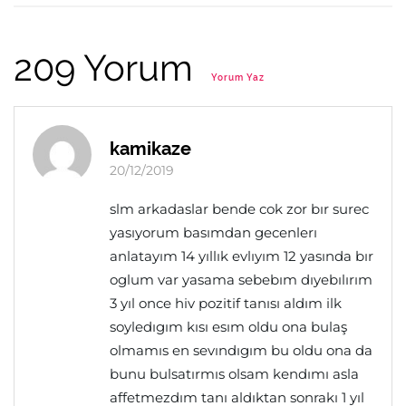
209 Yorum
Yorum Yaz
kamikaze
20/12/2019
slm arkadaslar bende cok zor bır surec
yasıyorum basımdan gecenlerı
anlatayım 14 yıllık evlıyım 12 yasında bır
oglum var yasama sebebım dıyebılırım
3 yıl once hiv pozitif tanısı aldım ilk
soyledıgım kısı esım oldu ona bulaş
olmamıs en sevındıgım bu oldu ona da
bunu bulsatırmıs olsam kendımı asla
affetmezdım tanı aldıktan sonrakı 1 yıl