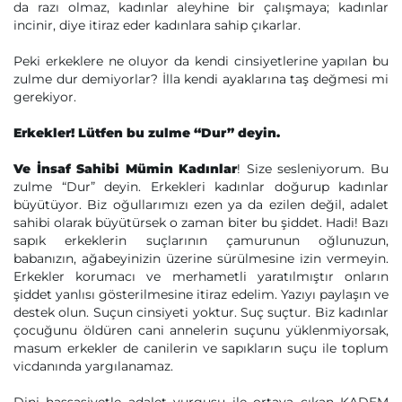
da razı olmaz, kadınlar aleyhine bir çalışmaya; kadınlar
incinir, diye itiraz eder kadınlara sahip çıkarlar.
Peki erkeklere ne oluyor da kendi cinsiyetlerine yapılan bu
zulme dur demiyorlar? İlla kendi ayaklarına taş değmesi mi
gerekiyor.
Erkekler! Lütfen bu zulme “Dur” deyin.
Ve İnsaf Sahibi Mümin Kadınlar
! Size sesleniyorum. Bu
zulme “Dur” deyin. Erkekleri kadınlar doğurup kadınlar
büyütüyor. Biz oğullarımızı ezen ya da ezilen değil, adalet
sahibi olarak büyütürsek o zaman biter bu şiddet. Hadi! Bazı
sapık erkeklerin suçlarının çamurunun oğlunuzun,
babanızın, ağabeyinizin üzerine sürülmesine izin vermeyin.
Erkekler korumacı ve merhametli yaratılmıştır onların
şiddet yanlısı gösterilmesine itiraz edelim. Yazıyı paylaşın ve
destek olun. Suçun cinsiyeti yoktur. Suç suçtur. Biz kadınlar
çocuğunu öldüren cani annelerin suçunu yüklenmiyorsak,
masum erkekler de canilerin ve sapıkların suçu ile toplum
vicdanında yargılanamaz.