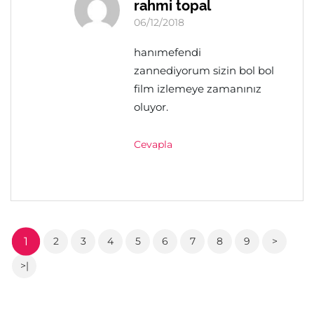
rahmi topal
06/12/2018
hanımefendi
zannediyorum sizin bol bol
film izlemeye zamanınız
oluyor.
Cevapla
1
2
3
4
5
6
7
8
9
>
>|