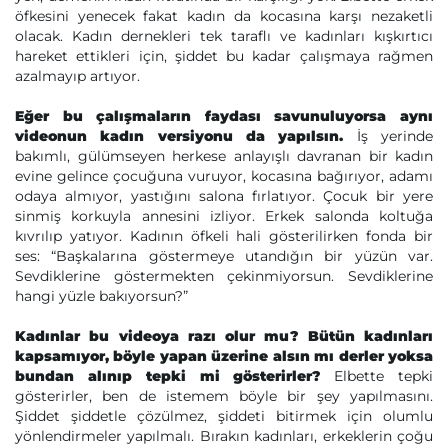
öfkesini yenecek fakat kadın da kocasına karşı nezaketli
olacak. Kadın dernekleri tek taraflı ve kadınları kışkırtıcı
hareket ettikleri için, şiddet bu kadar çalışmaya rağmen
azalmayıp artıyor.
Eğer bu çalışmaların faydası savunuluyorsa aynı
videonun kadın versiyonu da yapılsın.
İş yerinde
bakımlı, gülümseyen herkese anlayışlı davranan bir kadın
evine gelince çocuğuna vuruyor, kocasına bağırıyor, adamı
odaya almıyor, yastığını salona fırlatıyor. Çocuk bir yere
sinmiş korkuyla annesini izliyor. Erkek salonda koltuğa
kıvrılıp yatıyor. Kadının öfkeli hali gösterilirken fonda bir
ses: “Başkalarına göstermeye utandığın bir yüzün var.
Sevdiklerine göstermekten çekinmiyorsun. Sevdiklerine
hangi yüzle bakıyorsun?”
Kadınlar bu videoya razı olur mu? Bütün kadınları
kapsamıyor, böyle yapan üzerine alsın mı derler yoksa
bundan alınıp tepki mi gösterirler?
Elbette tepki
gösterirler, ben de istemem böyle bir şey yapılmasını.
Şiddet şiddetle çözülmez, şiddeti bitirmek için olumlu
yönlendirmeler yapılmalı. Bırakın kadınları, erkeklerin çoğu