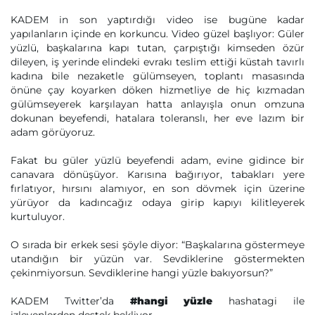
KADEM in son yaptırdığı video ise bugüne kadar
yapılanların içinde en korkuncu. Video güzel başlıyor: Güler
yüzlü, başkalarına kapı tutan, çarpıştığı kimseden özür
dileyen, iş yerinde elindeki evrakı teslim ettiği küstah tavırlı
kadına bile nezaketle gülümseyen, toplantı masasında
önüne çay koyarken döken hizmetliye de hiç kızmadan
gülümseyerek karşılayan hatta anlayışla onun omzuna
dokunan beyefendi, hatalara toleranslı, her eve lazım bir
adam görüyoruz.
Fakat bu güler yüzlü beyefendi adam, evine gidince bir
canavara dönüşüyor. Karısına bağırıyor, tabakları yere
fırlatıyor, hırsını alamıyor, en son dövmek için üzerine
yürüyor da kadıncağız odaya girip kapıyı kilitleyerek
kurtuluyor.
O sırada bir erkek sesi şöyle diyor: “Başkalarına göstermeye
utandığın bir yüzün var. Sevdiklerine göstermekten
çekinmiyorsun. Sevdiklerine hangi yüzle bakıyorsun?”
KADEM Twitter’da
#hangi yüzle
hashatagi ile