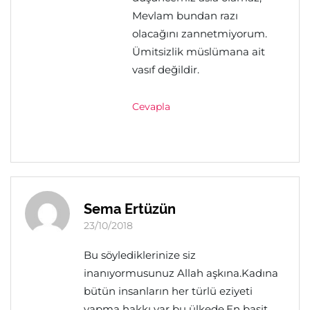
Mevlam bundan razı
olacağını zannetmiyorum.
Ümitsizlik müslümana ait
vasıf değildir.
Cevapla
Sema Ertüzün
23/10/2018
Bu söylediklerinize siz
inanıyormusunuz Allah aşkına.Kadına
bütün insanların her türlü eziyeti
yapma hakkı var bu ülkede.En basit