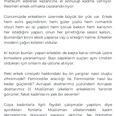
mahkum edilerek kazancına el konulup kadına veriliyor.
Resmen erkek olmakla cezalandırılıyor.
Günümüzde erkeklerin üzerinde büyük bir yük var. Erkek
hem evini geçindirsin, hem güler yüzlü hem romantik
olsun hem ev işi yapsın hem çocuk baksın hem karısının
her istediğini yapsın, onun her şirretliğine sessiz kalsın…
Bunlardan birini eksik yaparsa vay o erkeğin haline. Erkekler
modern çağın köleleri oldular.
Ki bütün bunları yapan erkekler de başta karısı olmak üzere
kimselere yaranamıyor. Bazı sapıkların suçları aynı cinsten
oldukları için onların da üstüne atılıyor.
Peki erkek cinsiyeti hakkındaki bu ön yargılar nasıl oluştu
zihnimizde? Feministler aracılığı ile. Feministler nasıl bu
kadar güçlendi? Avrupalı dostlarımız yüzünden! Avrupalı
dostlarımız (!) Müslüman ülkelerin erkeklerini terörist
görürler; fakat kadınlarını pek bir severler!
Güya kadınlarla ilgili faydalı çalışmalar yapılsın, diye
ayırdıkları fonlarla Müslüman ülkelerindeki kadın
derneklerine dünyanın parasını akıtırlar. Ne hikmetse