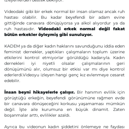
izleyenlerden destek bekliyor.
Videodaki gibi bir erkek normal bir insan olamaz ancak ruh
hastası olabilir. Bu kadar beyefendi bir adam evine
gittiğinde canavara dönüşüyorsa ya alkol alıyordur ya da
ruh hastasıdır.
Videodaki erkek normal değil fakat
bütün erkekler öyleymiş gibi sunuluyor.
KADEM ya da diğer kadın haklarını savunduğunu iddia eden
feminist dernekler, yaptıkları çalışmaların toplum üzerine
etkilerini kontrol etmiyorlar görüldüğü kadarıyla. Kadın
dernekleri iyi niyetli olsalar çalışmalarının geri
dönüşümünü alır, olumsuz bir etkisi var mı diye kontrol
ederlerdi.Videoyu izleyen hangi genç kız evlenmeye cesaret
edebilir.
İnsan beyni hikayelerle çalışır.
Bir hanımın evlilik için
görüştüğü erkeğin, beyefendi görünümüne rağmen evde
bir canavara dönüşeceğini korkusu yaşamaması mümkün
değil. İşte aile kurumuna en büyük dinamit. Zaten
boşanmalar arttı, evlilikler azaldı.
Ayrıca bu videonun kadın şiddetini önlemeye ne faydası