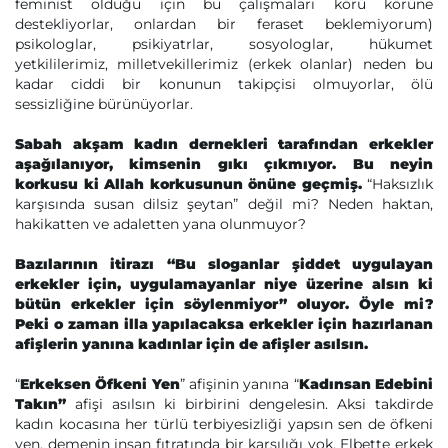
feminist olduğu için bu çalışmaları körü körüne
destekliyorlar, onlardan bir feraset beklemiyorum)
psikologlar, psikiyatrlar, sosyologlar, hükumet
yetkililerimiz, milletvekillerimiz (erkek olanlar) neden bu
kadar ciddi bir konunun takipçisi olmuyorlar, ölü
sessizliğine bürünüyorlar.
Sabah akşam kadın dernekleri tarafından erkekler
aşağılanıyor, kimsenin gıkı çıkmıyor. Bu neyin
korkusu ki Allah korkusunun önüne geçmiş.
“Haksızlık
karşısında susan dilsiz şeytan” değil mi? Neden haktan,
hakikatten ve adaletten yana olunmuyor?
Bazılarının itirazı “Bu sloganlar şiddet uygulayan
erkekler için, uygulamayanlar niye üzerine alsın ki
bütün erkekler için söylenmiyor” oluyor. Öyle mi?
Peki o zaman illa yapılacaksa erkekler için hazırlanan
afişlerin yanına kadınlar için de afişler asılsın.
“
Erkeksen Öfkeni Yen
” afişinin yanına “
Kadınsan Edebini
Takın”
afişi asılsın ki birbirini dengelesin. Aksi takdirde
kadın kocasına her türlü terbiyesizliği yapsın sen de öfkeni
yen, demenin insan fıtratında bir karşılığı yok. Elbette erkek