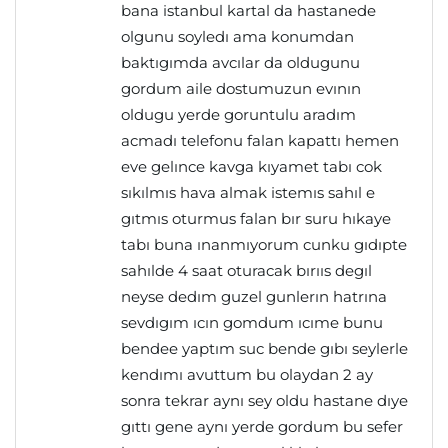
bana istanbul kartal da hastanede
olgunu soyledı ama konumdan
baktıgımda avcılar da oldugunu
gordum aile dostumuzun evının
oldugu yerde goruntulu aradım
acmadı telefonu falan kapattı hemen
eve gelınce kavga kıyamet tabı cok
sıkılmıs hava almak istemıs sahıl e
gıtmıs oturmus falan bır suru hıkaye
tabı buna ınanmıyorum cunku gıdıpte
sahılde 4 saat oturacak bırııs degıl
neyse dedım guzel gunlerın hatrına
sevdıgım ıcın gomdum ıcıme bunu
bendee yaptım suc bende gıbı seylerle
kendımı avuttum bu olaydan 2 ay
sonra tekrar aynı sey oldu hastane dıye
gıttı gene aynı yerde gordum bu sefer