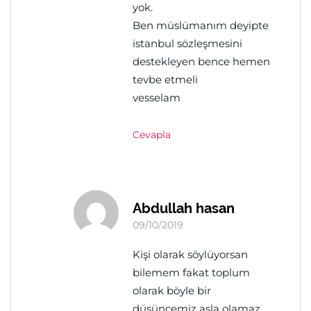
yok.
Ben müslümanım deyipte
istanbul sözleşmesini
destekleyen bence hemen
tevbe etmeli
vesselam
Cevapla
Abdullah hasan
09/10/2019
Kişi olarak söylüyorsan
bilemem fakat toplum
olarak böyle bir
düşüncemiz asla olamaz,