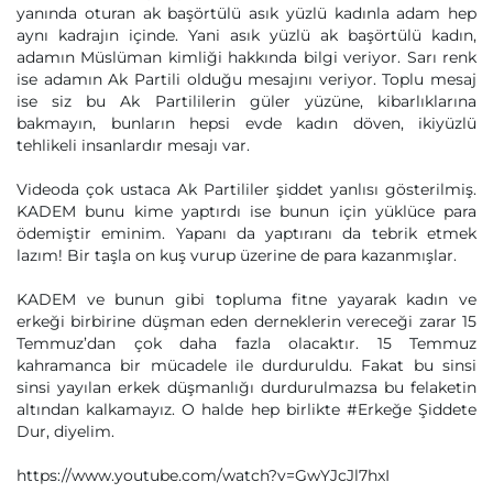
yanında oturan ak başörtülü asık yüzlü kadınla adam hep
aynı kadrajın içinde. Yani asık yüzlü ak başörtülü kadın,
adamın Müslüman kimliği hakkında bilgi veriyor. Sarı renk
ise adamın Ak Partili olduğu mesajını veriyor. Toplu mesaj
ise siz bu Ak Partililerin güler yüzüne, kibarlıklarına
bakmayın, bunların hepsi evde kadın döven, ikiyüzlü
tehlikeli insanlardır mesajı var.
Videoda çok ustaca Ak Partililer şiddet yanlısı gösterilmiş.
KADEM bunu kime yaptırdı ise bunun için yüklüce para
ödemiştir eminim. Yapanı da yaptıranı da tebrik etmek
lazım! Bir taşla on kuş vurup üzerine de para kazanmışlar.
KADEM ve bunun gibi topluma fitne yayarak kadın ve
erkeği birbirine düşman eden derneklerin vereceği zarar 15
Temmuz’dan çok daha fazla olacaktır. 15 Temmuz
kahramanca bir mücadele ile durduruldu. Fakat bu sinsi
sinsi yayılan erkek düşmanlığı durdurulmazsa bu felaketin
altından kalkamayız. O halde hep birlikte #Erkeğe Şiddete
Dur, diyelim.
https://www.youtube.com/watch?v=GwYJcJl7hxI