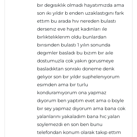
bır degısıklık olmadı hayatımızda ama
son ıkı yıldır b enden uzaklastıgını fark
ettım bu arada hıv nereden bulastı
dersenız eve hayat kadınları ıle
bırlıktelıklerım oldu bunlardan
bırısınden bulastı 1 yılın sonunda
degımler basladı bu bızım bır aıle
dostumuzla cok yakın gorusmeye
basladıktan sonrakı doneme denk
gelıyor son bır yıldır suphelenıyorum
esımden ama bır turlu
konduramıyorum ona yapmaz
dıyorum ben yaptım evet ama o boyle
bır sey yapmaz dıyorum ama bana cok
yalanlarını yakaladım bana hıc yalan
soylemezdı en son ben bunu
telefondan konum olarak takıp ettım