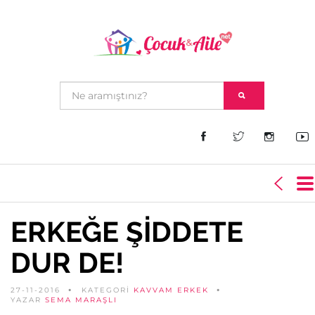
ERKEĞE ŞİDDETE
DUR DE!
27-11-2016
KATEGORİ
KAVVAM ERKEK
YAZAR
SEMA MARAŞLI