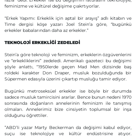
fazla” dedi. Erkekler ise bu değişimin faturasını teknolojiye,
feminizme ve kültürel değişime çıakrtıyorlar.
“Erkek Yapımı: Erkeklik için aptal bir arayış” adlı kitabın ve
Time dergisi köşe yazarı Joel Stein’a göre, “bugünkü
erkekler babalarından daha az erkekler.”
TEKNOLOJİ ERKEKLİĞİ ZEDELEDİ
Stein’a göre teknoloji ve feminizm, erkeklerin özgüvenlerini
ve “erkekliklerini” zedeledi. Amerikalı gazeteci bu değişimi
şöyle anlattı, “1950lerde geçen Mad Men dizisinde baş
roldeki karakter Don Draper, musluk bozulduğunda bir
Süpermen edasıyla üzerini çıkartıp musluğu tamir ediyor.
Bugünkü metroseksüel erkekler ise böyle bir durumda
sadece musluk tamircisini ararlar. Bence bunun nedeni 1970
sonrasında doğanların annelerinin feminizm ile tanışmış
olmaları. Annelerimiz bize cinsiyetin toplumsal bir inşa
olduğunu öğrettiler.
”ABD’li yazar Marty Beckerman da değişimi kabul ediyor,
suçu ise teknolojiye ve kültür endüstrisine atıyor.