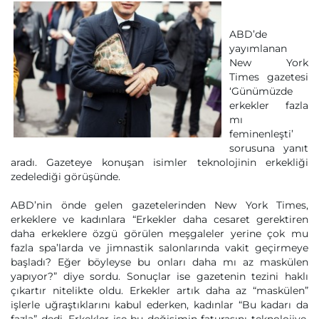
ABD’de
yayımlanan
New York
Times gazetesi
‘Günümüzde
erkekler fazla
mı
feminenleşti’
sorusuna yanıt
aradı. Gazeteye konuşan isimler teknolojinin erkekliği
zedelediği görüşünde.
ABD’nin önde gelen gazetelerinden New York Times,
erkeklere ve kadınlara “Erkekler daha cesaret gerektiren
daha erkeklere özgü görülen meşgaleler yerine çok mu
fazla spa’larda ve jimnastik salonlarında vakit geçirmeye
başladı? Eğer böyleyse bu onları daha mı az maskülen
yapıyor?” diye sordu. Sonuçlar ise gazetenin tezini haklı
çıkartır nitelikte oldu. Erkekler artık daha az “maskülen”
işlerle uğraştıklarını kabul ederken, kadınlar “Bu kadarı da