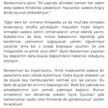
Beckerman’a göre, “30 yaşında altındaki hemen her adam
ateşi sadece Kindle’da yakabiliyor, hayvanları sadece Angry
Birds oyunun öldürebiliyor.”
“Eğer beni bir ormana Wikipedia ya da YouTube olmadan
bırakırsanız, etrafta gördüğüm meyveleri hiçbir bilgim
olmadan sadece zehirli olmamalarını umut ederek yerim.
Babalarımız da bize, onlara babalarının öğrettiği gibi
kendimize yetmemizi sağlayacak yetileri öğretmeye
çalıştılar ama biz o sırada bilgisayar oyunları ile çok
meşguldük ve şimdi oyun bitti” diyen Beckerman yaşanan
bu değişimin daha büyük değişimlerin habercisi olduğunu
söylüyor.
Beckerman bu öngörüsünü, “Artık maskulenlik sadece bir
pazarlama aracı olarak kullanılıyor. Daha büyük arabaları ya
da büyük boy hamburgerleri satmak için işe yarıyor. Bu
belki de güzel bir evrimin başlangıcıdır. Belki biz yakında kız
arkadaşlarımız için yemek yapmaya başlarız. Bunun
örneklerini son dönemde çekilen ‘Açlık Oyunları’ gibi
kahramanları kadın olan filmlerde de görebiliyoruz” sözleri
ile açıklıyor.