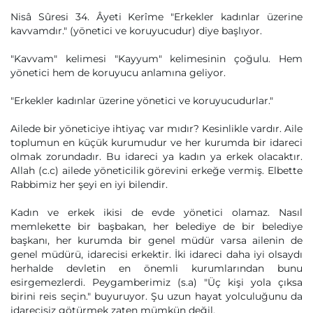
Nisâ Sûresi 34. Âyeti Kerîme "Erkekler kadınlar üzerine
kavvamdır." (yönetici ve koruyucudur) diye başlıyor.
"Kavvam" kelimesi "Kayyum" kelimesinin çoğulu. Hem
yönetici hem de koruyucu anlamına geliyor.
"Erkekler kadınlar üzerine yönetici ve koruyucudurlar."
Ailede bir yöneticiye ihtiyaç var mıdır? Kesinlikle vardır. Aile
toplumun en küçük kurumudur ve her kurumda bir idareci
olmak zorundadır. Bu idareci ya kadın ya erkek olacaktır.
Allah (c.c) ailede yöneticilik görevini erkeğe vermiş. Elbette
Rabbimiz her şeyi en iyi bilendir.
Kadın ve erkek ikisi de evde yönetici olamaz. Nasıl
memlekette bir başbakan, her belediye de bir belediye
başkanı, her kurumda bir genel müdür varsa ailenin de
genel müdürü, idarecisi erkektir. İki idareci daha iyi olsaydı
herhalde devletin en önemli kurumlarından bunu
esirgemezlerdi. Peygamberimiz (s.a) "Üç kişi yola çıksa
birini reis seçin." buyuruyor. Şu uzun hayat yolculuğunu da
idarecisiz götürmek zaten mümkün değil.