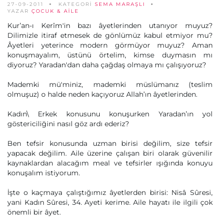
27-09-2011
KATEGORİ
SEMA MARAŞLI
YAZAR
ÇOCUK & AILE
Kur’an-ı Kerîm'in bazı âyetlerinden utanıyor muyuz?
Dilimizle itiraf etmesek de gönlümüz kabul etmiyor mu?
Âyetleri yeterince modern görmüyor muyuz? Aman
konuşmayalım, üstünü örtelim, kimse duymasın mı
diyoruz? Yaradan'dan daha çağdaş olmaya mı çalışıyoruz?
Mademki mü'miniz, mademki müslümanız (teslim
olmuşuz) o halde neden kaçıyoruz Allah’ın âyetlerinden.
Kadın\ Erkek konusunu konuşurken Yaradan’ın yol
göstericiliğini nasıl göz ardı ederiz?
Ben tefsir konusunda uzman birisi değilim, size tefsir
yapacak değilim. Aile üzerine çalışan biri olarak güvenilir
kaynaklardan alacağım meal ve tefsirler ışığında konuyu
konuşalım istiyorum.
İşte o kaçmaya çalıştığımız âyetlerden birisi: Nisâ Sûresi,
yani Kadın Sûresi, 34. Ayeti kerime. Aile hayatı ile ilgili çok
önemli bir âyet.