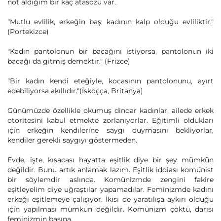
not aldığım bir kaç atasözü var.
"Mutlu evlilik, erkeğin baş, kadının kalp olduğu evliliktir."
(Portekizce)
"Kadın pantolonun bir bacağını istiyorsa, pantolonun iki
bacağı da gitmiş demektir." (Frizce)
"Bir kadın kendi eteğiyle, kocasının pantolonunu, ayırt
edebiliyorsa akıllıdır."(İskoçça, Britanya)
Günümüzde özellikle okumuş dindar kadınlar, ailede erkek
otoritesini kabul etmekte zorlanıyorlar. Eğitimli oldukları
için erkeğin kendilerine saygı duymasını bekliyorlar,
kendiler gerekli saygıyı göstermeden.
Evde, işte, kısacası hayatta eşitlik diye bir şey mümkün
değildir. Bunu artık anlamak lazım. Eşitlik iddiası komünist
bir söylemdir aslında. Komünizmde zengini fakire
eşitleyelim diye uğraştılar yapamadılar. Feminizmde kadını
erkeği eşitlemeye çalışıyor. İkisi de yaratılışa aykırı olduğu
için yapılması mümkün değildir. Komünizm çöktü, darısı
feminizmin başına.