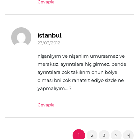
Cevapla
istanbul
23/03/2012
nişanlıyım ve nişanlım umursamaz ve
meraksız. ayrıntılara hiç girmez. bende
ayrıntılara cok takılırım onun bölye
olması bni cok rahatsız ediyo sizde ne
yapmalıyım... ?
Cevapla
1
2
3
>
>|