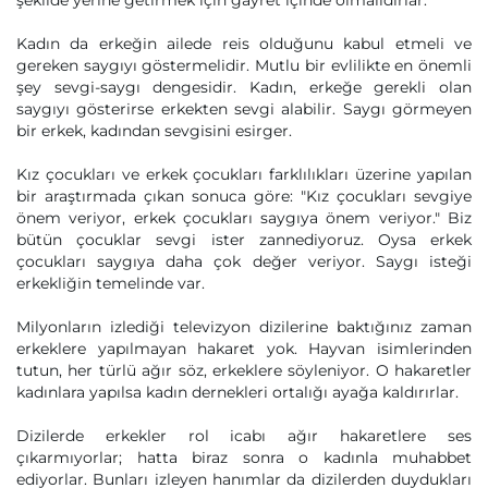
şekilde yerine getirmek için gayret içinde olmalıdırlar.
Kadın da erkeğin ailede reis olduğunu kabul etmeli ve
gereken saygıyı göstermelidir. Mutlu bir evlilikte en önemli
şey sevgi-saygı dengesidir. Kadın, erkeğe gerekli olan
saygıyı gösterirse erkekten sevgi alabilir. Saygı görmeyen
bir erkek, kadından sevgisini esirger.
Kız çocukları ve erkek çocukları farklılıkları üzerine yapılan
bir araştırmada çıkan sonuca göre: "Kız çocukları sevgiye
önem veriyor, erkek çocukları saygıya önem veriyor." Biz
bütün çocuklar sevgi ister zannediyoruz. Oysa erkek
çocukları saygıya daha çok değer veriyor. Saygı isteği
erkekliğin temelinde var.
Milyonların izlediği televizyon dizilerine baktığınız zaman
erkeklere yapılmayan hakaret yok. Hayvan isimlerinden
tutun, her türlü ağır söz, erkeklere söyleniyor. O hakaretler
kadınlara yapılsa kadın dernekleri ortalığı ayağa kaldırırlar.
Dizilerde erkekler rol icabı ağır hakaretlere ses
çıkarmıyorlar; hatta biraz sonra o kadınla muhabbet
ediyorlar. Bunları izleyen hanımlar da dizilerden duydukları