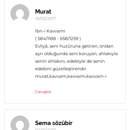
Murat
19/03/2017
İbn-i Kavvami
( 584/1188 - 658/1259 )
Evliyâ, seni huzûruna getiren, ondan
ayrı olduğunda seni koruyan, ahlakıyla
senin ahlakını, edebiyle de senin
edebini güzelleştirendir.
murat,kavvam,kavvami,kavvam-i
Cevapla
Sema sözübir