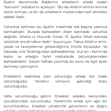
Âyetin devamında Rabbimiz erkeklerin ailede neden
"kavvam" olduklarını açıklıyor: "Bu da Allah'ın kimini kimine
üstün kılması ve bir de erkeklerin mallarından sarf etmeleri
sebebi iledir.
Üstünlük kelimesi bu âyetin mealinde tek başına yetersiz
kalmaktadır. Burada bahsedilen Allah katındaki üstünlük
değildir. Allah(c.c) Hucurât Sûresi 13. âyette "Allah katında
üstünlük ancak takva iledir." buyuruyor. Takva Allah'ın emir,
yasak ve tavsiyelerine gösterdiğimiz titizlik ölçüsüdür. Ve
takvada cins farklılığından bahsedilemez. Kur'an-ı Kerim'de
kadın ve erkeğin farklı noktalarda üstünlüklerinden
bahsedilebilir. Geçen haftaki yazımda bu konu ile ilgili âyeti
kerîmeyi yazmıştım.
Erkeklerin kadınlara olan üstünlüğü ailede söz hakkı
üstünlüğüdür. Yönetici olmanın getirdiği statü
üstünlüğüdür.
Yetki sorumluluğu getirir. Erkekler; aileden, karısından,
çocuklarından sorumludur. Yöneticilik erkek için ağır bir
sorumluluktur. Erkekler yöneticilik görevlerini en doğru