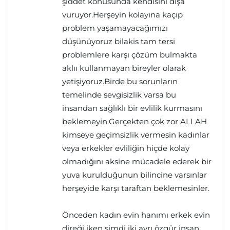
şiddet konusunda kendisini dışa
vuruyor.Herşeyin kolayına kaçıp
problem yaşamayacağımızı
düşünüyoruz bilakis tam tersi
problemlere karşı çözüm bulmakta
aklıı kullanmayan bireyler olarak
yetişiyoruz.Birde bu sorunların
temelinde sevgisizlik varsa bu
insandan sağlıklı bir evlilik kurmasını
beklemeyin.Gerçekten çok zor ALLAH
kimseye geçimsizlik vermesin kadınlar
veya erkekler evliliğin hiçde kolay
olmadığını aksine mücadele ederek bir
yuva kurulduğunun bilincine varsınlar
herşeyide karşı taraftan beklemesinler.
Önceden kadın evin hanımı erkek evin
direği iken şimdi iki ayrı özgür insan