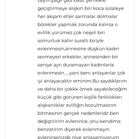
zeytinyağlı gibi basit yemekle
geçiştirmeye alışkın biri koca sülaleye
her akşam etler sarmalar dolmalar
börekler yapmak zorunda kalırsa o
evlilik yürümez.çok neşeli biri
somurtuk kahır suratlı biriyle
evlenmesin,annesine düşkün kadın
sevmeyen erkekler, annesinden bir
saniye ayrı duramayan kadınlarla
evlenmesin......yani beni anlayanlar çok
iyi anlayacaktır eminim.Bu saydıklarım
ve daha bir çokkk örnek sayabileceğim
küçük gibi görünen kişilik farklılıkları
alışkanlıklar evliliğin bozulmasının
bitmesinin gerçek nedenleridir.ben
değiştiririm evlenince, onu kendime
benzetirim diyerek evlenmeyin
evlenirsenizde niye anlaşamıyorum