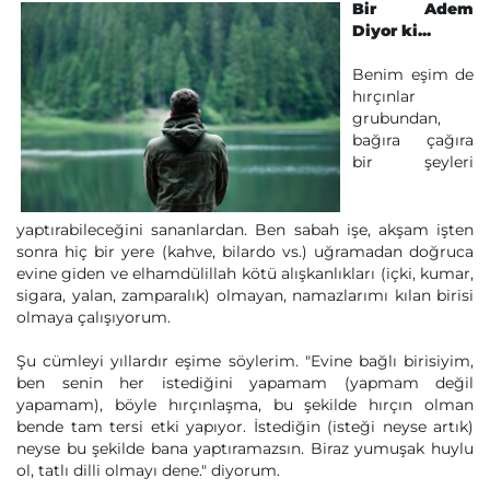
Bir Adem
Diyor ki...
Benim eşim de
hırçınlar
grubundan,
bağıra çağıra
bir şeyleri
yaptırabileceğini sananlardan. Ben sabah işe, akşam işten
sonra hiç bir yere (kahve, bilardo vs.) uğramadan doğruca
evine giden ve elhamdülillah kötü alışkanlıkları (içki, kumar,
sigara, yalan, zamparalık) olmayan, namazlarımı kılan birisi
olmaya çalışıyorum.
Şu cümleyi yıllardır eşime söylerim. "Evine bağlı birisiyim,
ben senin her istediğini yapamam (yapmam değil
yapamam), böyle hırçınlaşma, bu şekilde hırçın olman
bende tam tersi etki yapıyor. İstediğin (isteği neyse artık)
neyse bu şekilde bana yaptıramazsın. Biraz yumuşak huylu
ol, tatlı dilli olmayı dene." diyorum.