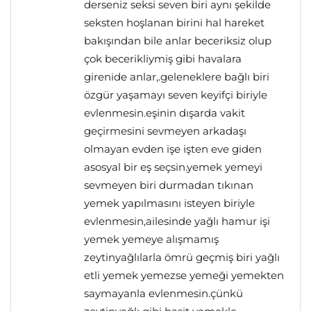
derseniz seksi seven biri aynı şekilde
seksten hoşlanan birini hal hareket
bakışından bile anlar beceriksiz olup
çok becerikliymiş gibi havalara
girenide anlar,.geleneklere bağlı biri
özgür yaşamayı seven keyifçi biriyle
evlenmesin.eşinin dışarda vakit
geçirmesini sevmeyen arkadaşı
olmayan evden işe işten eve giden
asosyal bir eş seçsin.yemek yemeyi
sevmeyen biri durmadan tıkınan
yemek yapılmasını isteyen biriyle
evlenmesin,ailesinde yağlı hamur işi
yemek yemeye alışmamış
zeytinyağlılarla ömrü geçmiş biri yağlı
etli yemek yemezse yemeği yemekten
saymayanla evlenmesin.çünkü