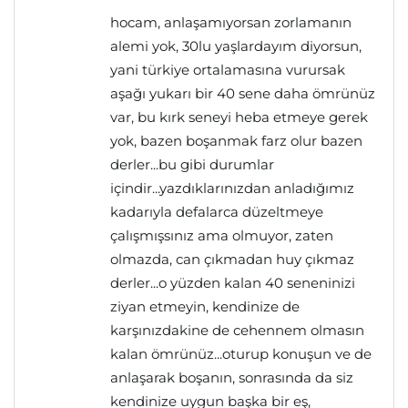
hocam, anlaşamıyorsan zorlamanın
alemi yok, 30lu yaşlardayım diyorsun,
yani türkiye ortalamasına vurursak
aşağı yukarı bir 40 sene daha ömrünüz
var, bu kırk seneyi heba etmeye gerek
yok, bazen boşanmak farz olur bazen
derler...bu gibi durumlar
içindir...yazdıklarınızdan anladığımız
kadarıyla defalarca düzeltmeye
çalışmışsınız ama olmuyor, zaten
olmazda, can çıkmadan huy çıkmaz
derler...o yüzden kalan 40 seneninizi
ziyan etmeyin, kendinize de
karşınızdakine de cehennem olmasın
kalan ömrünüz...oturup konuşun ve de
anlaşarak boşanın, sonrasında da siz
kendinize uygun başka bir eş,