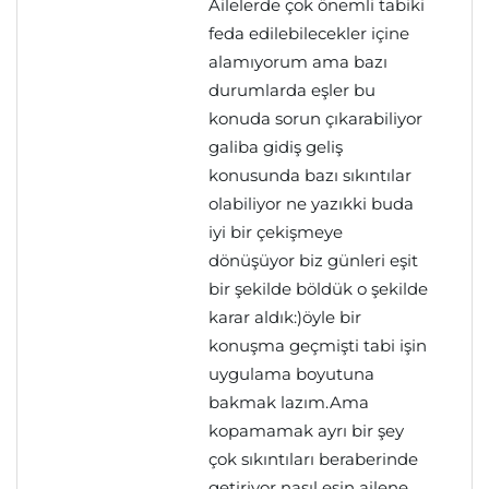
Ailelerde çok önemli tabiki
feda edilebilecekler içine
alamıyorum ama bazı
durumlarda eşler bu
konuda sorun çıkarabiliyor
galiba gidiş geliş
konusunda bazı sıkıntılar
olabiliyor ne yazıkki buda
iyi bir çekişmeye
dönüşüyor biz günleri eşit
bir şekilde böldük o şekilde
karar aldık:)öyle bir
konuşma geçmişti tabi işin
uygulama boyutuna
bakmak lazım.Ama
kopamamak ayrı bir şey
çok sıkıntıları beraberinde
getiriyor nasıl eşin ailene