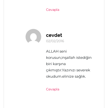
Cevapla
cevdet
02/02/2016
ALLAH seni
korusun,inşallah istediğin
biri karşına
çıkmıştır.Yazınızı severek
okudum.elinize sağlık.
Cevapla