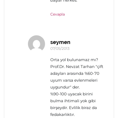
başlar herkes.
Cevapla
seymen
07/05/2013
Orta yol bulunamaz mı?
Prof.Dr. Nevzat Tarhan "çift
adayları arasında %60-70
uyum varsa evlenmeleri
uygundur" der.
%90-100 uyacak birini
bulma ihtimali yok gibi
birşeydir. Evlilik biraz da
fedakarlıktır.