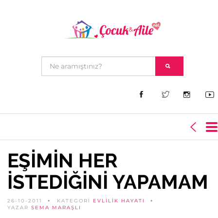
EŞİMİN HER
İSTEDİĞİNİ YAPAMAM
26-10-2011
KATEGORİ
EVLILIK HAYATI
YAZAR
SEMA MARAŞLI