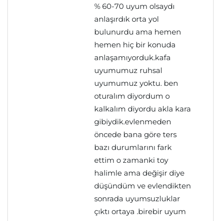
% 60-70 uyum olsaydı
anlaşırdık orta yol
bulunurdu ama hemen
hemen hiç bir konuda
anlaşamıyorduk.kafa
uyumumuz ruhsal
uyumumuz yoktu. ben
oturalım diyordum o
kalkalım diyordu akla kara
gibiydik.evlenmeden
öncede bana göre ters
bazı durumlarını fark
ettim o zamanki toy
halimle ama değişir diye
düşündüm ve evlendikten
sonrada uyumsuzluklar
çıktı ortaya .birebir uyum