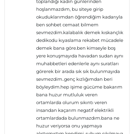
toplandığı kadın günlerinden
hoşlanmazdım, bu siteye girip
okuduklarımdan öğrendiğim kadarıyla
ben sohbet cemaat bilmem
sevmezdim.kalabalık demek kıskançlık
dedikodu kıyaslama rekabet mücadele
demek bana göre.ben kimseyle boş
yere konuşmayıda havadan sudan aynı
muhabbetleri edenlerle aynı suratları
görerek bir arada sık sık bulunmayıda
sevmezdim..genç kızlığımdan beri
böyleydim.hep işime gücüme bakarım
bana huzur mutluluk veren
ortamlarda olurum sıkıntı veren
insandan kaçarım negatif elektrikli
ortamlardada bulunmazdım.bana ne
huzur veriyorsa onu yapmaya
alıştırmıştım kendimi..ruhum sıkılmaya