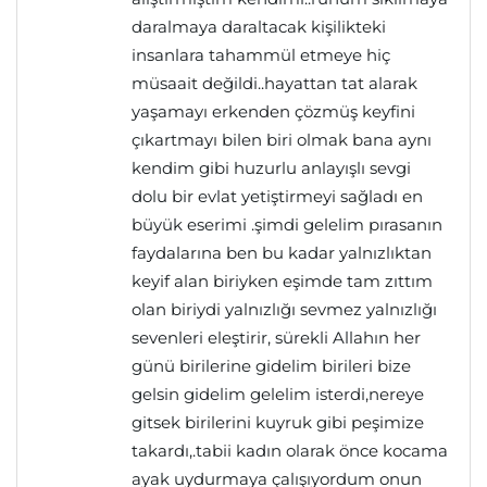
daralmaya daraltacak kişilikteki
insanlara tahammül etmeye hiç
müsaait değildi..hayattan tat alarak
yaşamayı erkenden çözmüş keyfini
çıkartmayı bilen biri olmak bana aynı
kendim gibi huzurlu anlayışlı sevgi
dolu bir evlat yetiştirmeyi sağladı en
büyük eserimi .şimdi gelelim pırasanın
faydalarına ben bu kadar yalnızlıktan
keyif alan biriyken eşimde tam zıttım
olan biriydi yalnızlığı sevmez yalnızlığı
sevenleri eleştirir, sürekli Allahın her
günü birilerine gidelim birileri bize
gelsin gidelim gelelim isterdi,nereye
gitsek birilerini kuyruk gibi peşimize
takardı,.tabii kadın olarak önce kocama
ayak uydurmaya çalışıyordum onun