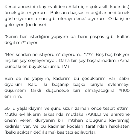
Kendi annesini (Kayınvalidem Allah için çok akıllı kadındır.)
örnek gösteriyorum. "Bak sana başkasını değil anneni örnek
gösteriyorum, onun gibi olmayı dene." diyorum. O da işine
gelmiyor. (nedense)
"Senin her istediğini yapıyım da beni paspas gibi kullan
değil mi?" diyor.
"Ben senden ne istiyorum" diyorum... "???" Boş boş bakıyor
hiç bir şey söyleyemiyor. Daha bir şey başaramadım. (Ama
bundaki en büyük sorumlu TV.)
Ben de ne yapıyım, kaderim bu çocuklarım var, sabır
diyorum. Kaldı ki boşanıp başka biriyle evlenmeyi
düşünsem farklı düşüncede biri olmayacağına %100
eminim.
30 lu yaşlardayım ve şunu uzun zaman önce tespit ettim.
Mutlu evliliklerin arkasında mutlaka (AKILLI ve ahiretine
önem veren, dünyanın bir imtihan olduğunu kavramış)
kadınlar var. Ve bu kadınlar kocaları tarafından hakikaten
(belki açıktan değil ama) baş tacı ediliyorlar.