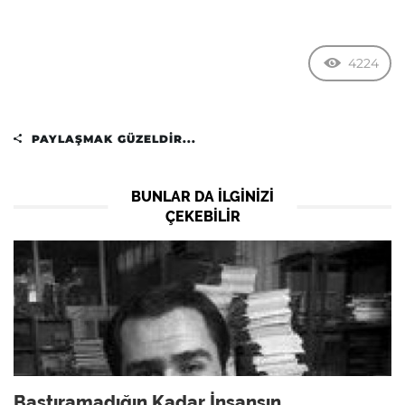
4224
PAYLAŞMAK GÜZELDIR...
BUNLAR DA ILGINIZI
ÇEKEBILIR
Bastıramadığın Kadar İnsansın