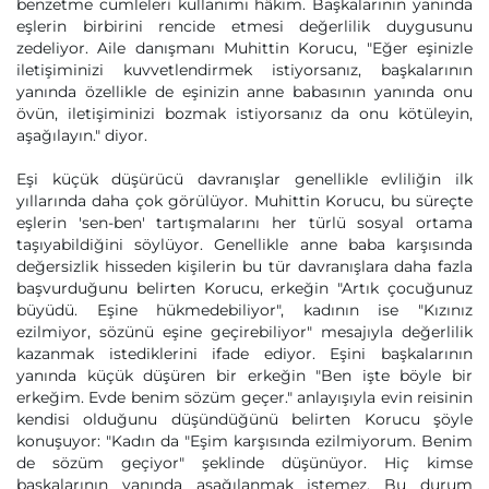
benzetme cümleleri kullanımı hâkim. Başkalarının yanında
eşlerin birbirini rencide etmesi değerlilik duygusunu
zedeliyor. Aile danışmanı Muhittin Korucu, "Eğer eşinizle
iletişiminizi kuvvetlendirmek istiyorsanız, başkalarının
yanında özellikle de eşinizin anne babasının yanında onu
övün, iletişiminizi bozmak istiyorsanız da onu kötüleyin,
aşağılayın." diyor.
Eşi küçük düşürücü davranışlar genellikle evliliğin ilk
yıllarında daha çok görülüyor. Muhittin Korucu, bu süreçte
eşlerin 'sen-ben' tartışmalarını her türlü sosyal ortama
taşıyabildiğini söylüyor. Genellikle anne baba karşısında
değersizlik hisseden kişilerin bu tür davranışlara daha fazla
başvurduğunu belirten Korucu, erkeğin "Artık çocuğunuz
büyüdü. Eşine hükmedebiliyor", kadının ise "Kızınız
ezilmiyor, sözünü eşine geçirebiliyor" mesajıyla değerlilik
kazanmak istediklerini ifade ediyor. Eşini başkalarının
yanında küçük düşüren bir erkeğin "Ben işte böyle bir
erkeğim. Evde benim sözüm geçer." anlayışıyla evin reisinin
kendisi olduğunu düşündüğünü belirten Korucu şöyle
konuşuyor: "Kadın da "Eşim karşısında ezilmiyorum. Benim
de sözüm geçiyor" şeklinde düşünüyor. Hiç kimse
başkalarının yanında aşağılanmak istemez. Bu durum