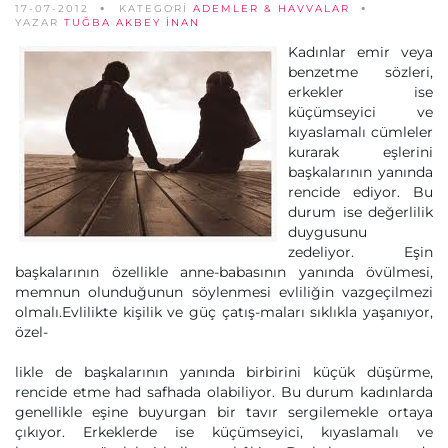
17-07-2012
KATEGORİ
ADEMLER & HAVVALAR
YAZAR
TUĞBA AKBEY İNAN
Kadınlar emir veya
benzetme sözleri,
erkekler ise
küçümseyici ve
kıyaslamalı cümleler
kurarak eşlerini
başkalarının yanında
rencide ediyor. Bu
durum ise değerlilik
duygusunu
zedeliyor. Eşin
başkalarının özellikle anne-babasının yanında övülmesi,
memnun olunduğunun söylenmesi evliliğin vazgeçilmezi
olmalı.Evlilikte kişilik ve güç çatış-maları sıklıkla yaşanıyor,
özel-
likle de başkalarının yanında birbirini küçük düşürme,
rencide etme had safhada olabiliyor. Bu durum kadınlarda
genellikle eşine buyurgan bir tavır sergilemekle ortaya
çıkıyor. Erkeklerde ise küçümseyici, kıyaslamalı ve