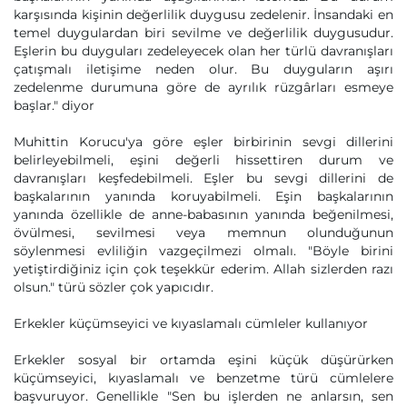
karşısında kişinin değerlilik duygusu zedelenir. İnsandaki en
temel duygulardan biri sevilme ve değerlilik duygusudur.
Eşlerin bu duyguları zedeleyecek olan her türlü davranışları
çatışmalı iletişime neden olur. Bu duyguların aşırı
zedelenme durumuna göre de ayrılık rüzgârları esmeye
başlar." diyor
Muhittin Korucu'ya göre eşler birbirinin sevgi dillerini
belirleyebilmeli, eşini değerli hissettiren durum ve
davranışları keşfedebilmeli. Eşler bu sevgi dillerini de
başkalarının yanında koruyabilmeli. Eşin başkalarının
yanında özellikle de anne-babasının yanında beğenilmesi,
övülmesi, sevilmesi veya memnun olunduğunun
söylenmesi evliliğin vazgeçilmezi olmalı. "Böyle birini
yetiştirdiğiniz için çok teşekkür ederim. Allah sizlerden razı
olsun." türü sözler çok yapıcıdır.
Erkekler küçümseyici ve kıyaslamalı cümleler kullanıyor
Erkekler sosyal bir ortamda eşini küçük düşürürken
küçümseyici, kıyaslamalı ve benzetme türü cümlelere
başvuruyor. Genellikle "Sen bu işlerden ne anlarsın, sen