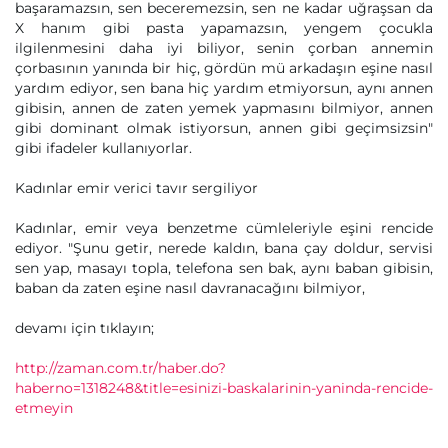
başaramazsın, sen beceremezsin, sen ne kadar uğraşsan da
X hanım gibi pasta yapamazsın, yengem çocukla
ilgilenmesini daha iyi biliyor, senin çorban annemin
çorbasının yanında bir hiç, gördün mü arkadaşın eşine nasıl
yardım ediyor, sen bana hiç yardım etmiyorsun, aynı annen
gibisin, annen de zaten yemek yapmasını bilmiyor, annen
gibi dominant olmak istiyorsun, annen gibi geçimsizsin"
gibi ifadeler kullanıyorlar.
Kadınlar emir verici tavır sergiliyor
Kadınlar, emir veya benzetme cümleleriyle eşini rencide
ediyor. "Şunu getir, nerede kaldın, bana çay doldur, servisi
sen yap, masayı topla, telefona sen bak, aynı baban gibisin,
baban da zaten eşine nasıl davranacağını bilmiyor,
devamı için tıklayın;
http://zaman.com.tr/haber.do?
haberno=1318248&title=esinizi-baskalarinin-yaninda-rencide-
etmeyin