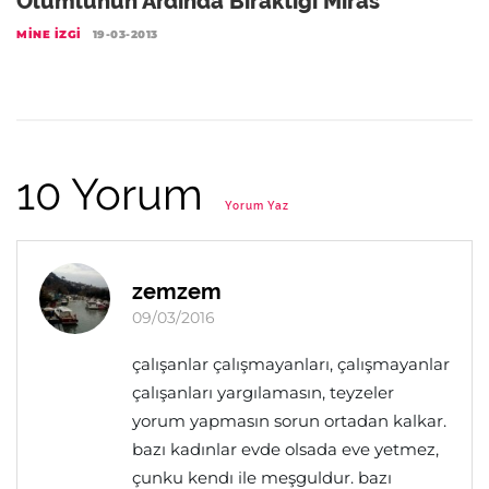
Ölümlünün Ardında Bıraktığı Miras
MINE İZGI
19-03-2013
10 Yorum
Yorum Yaz
zemzem
09/03/2016
çalışanlar çalışmayanları, çalışmayanlar
çalışanları yargılamasın, teyzeler
yorum yapmasın sorun ortadan kalkar.
bazı kadınlar evde olsada eve yetmez,
çunku kendı ile meşguldur. bazı