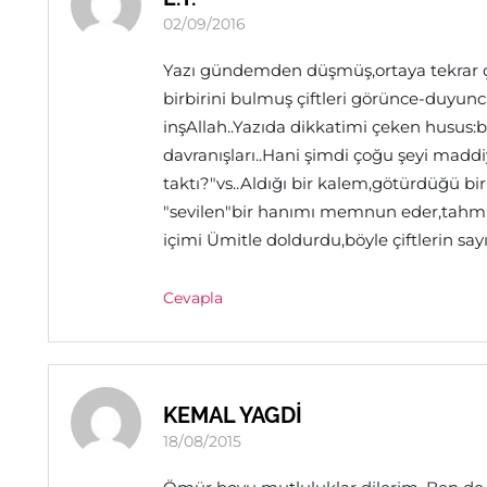
02/09/2016
Yazı gündemden düşmüş,ortaya tekrar ç
birbirini bulmuş çiftleri görünce-duyu
inşAllah..Yazıda dikkatimi çeken husus
davranışları..Hani şimdi çoğu şeyi maddi
taktı?"vs..Aldığı bir kalem,götürdüğü bir
"sevilen"bir hanımı memnun eder,tahmi
içimi Ümitle doldurdu,böyle çiftlerin say
Cevapla
KEMAL YAGDİ
18/08/2015