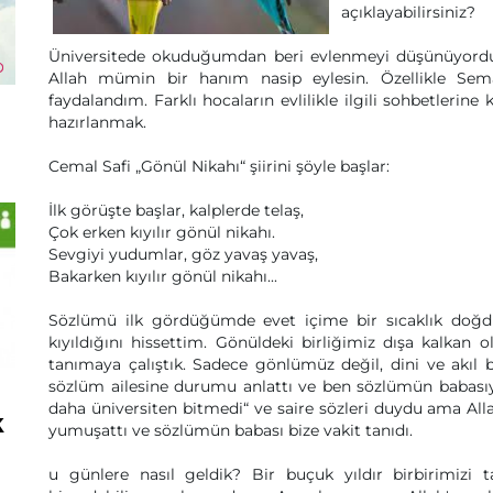
açıklayabilirsiniz?
Üniversitede okuduğumdan beri evlenmeyi düşünüyordu
Allah mümin bir hanım nasip eylesin. Özellikle Sema 
faydalandım. Farklı hocaların evlilikle ilgili sohbetlerin
hazırlanmak.
Cemal Safi „Gönül Nikahı“ şiirini şöyle başlar:
İlk görüşte başlar, kalplerde telaş,
Çok erken kıyılır gönül nikahı.
Sevgiyi yudumlar, göz yavaş yavaş,
Bakarken kıyılır gönül nikahı...
Sözlümü ilk gördüğümde evet içime bir sıcaklık doğd
kıyıldığını hissettim. Gönüldeki birliğimiz dışa kalkan 
tanımaya çalıştık. Sadece gönlümüz değil, dini ve akıl 
sözlüm ailesine durumu anlattı ve ben sözlümün babasıyl
daha üniversiten bitmedi“ ve saire sözleri duydu ama All
k
yumuşattı ve sözlümün babası bize vakit tanıdı.
u günlere nasıl geldik? Bir buçuk yıldır birbirimizi 