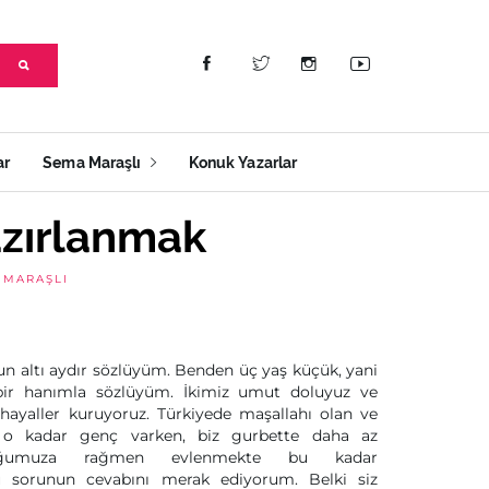
ar
Sema Maraşlı
Konuk Yazarlar
azırlanmak
 MARAŞLI
sun altı aydır sözlüyüm. Benden üç yaş küçük, yani
 bir hanımla sözlüyüm. İkimiz umut doluyuz ve
 hayaller kuruyoruz. Türkiyede maşallahı olan ve
 o kadar genç varken, biz gurbette daha az
ğumuza rağmen evlenmekte bu kadar
 sorunun cevabını merak ediyorum. Belki siz