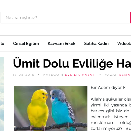
ulu
Cinsel Eğitim
Kavvam Erkek
Saliha Kadın
Videol
Ümit Dolu Evliliğe H
17-08-2015
KATEGORİ
EVLILIK HAYATI
YAZAR
SEMA
Bir Adem diyor ki…
Allah"a şükürler ol
yirmi iki yaşında
herkes gibi biz de
evlenmek isteyen
müslüman oldu
zorlanmıyoruz? Bu