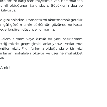
birbirimize karşı samimiyetimiz var. Haramlardan
emli olduğunun farkındayız. Büyüklerin dua ve
biliyoruz.
tırdığını anladım. Romantizmi abartmamak gerekir
a bir gül götürmemin sözlümün gözünde ne kadar
egerlendiren düşünceli olmamız.
r kalem almam veya küçük bir yazı hazırlamam
tiğimizde geçmişimizi anlatıyoruz. Anılarımızı
entilerimizi... Fikir farkımız olduğunda birbirimizi
yınlanan makaleleri okuyor ve üzerine muhabbet
ek.
 Amin!