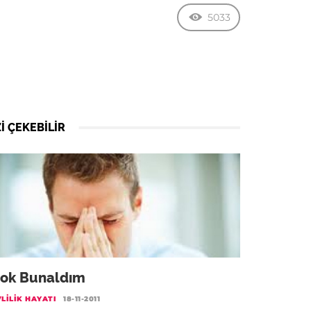
5033
I ÇEKEBILIR
ok Bunaldım
LILIK HAYATI
18-11-2011