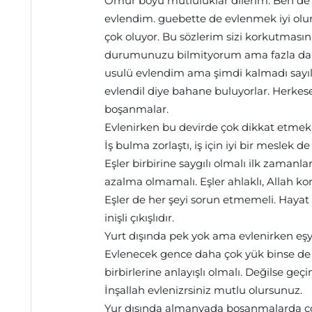
Ömür boyu mutluluklar dilerim. Ben de 
evlendim. guebette de evlenmek iyi olu
çok oluyor. Bu sözlerim sizi korkutmasın.
durumunuzu bilmityorum ama fazla da ni
usulü evlendim ama şimdi kalmadı sayılı
evlendil diye bahane buluyorlar. Herkes
boşanmalar.
Evlenirken bu devirde çok dikkat etmek ge
İş bulma zorlaştı, iş için iyi bir meslek de
Eşler birbirine saygılı olmalı ilk zamanla
azalma olmamalı. Eşler ahlaklı, Allah kork
Eşler de her şeyi sorun etmemeli. Hayat i
inişli çıkışlıdır.
Yurt dışında pek yok ama evlenirken eşya
Evlenecek gence daha çok yük binse de ka
birbirlerine anlayışlı olmalı. Değilse geç
İnşallah evlenizrsiniz mutlu olursunuz.
Yur dışında almanyada boşanmalarda ço