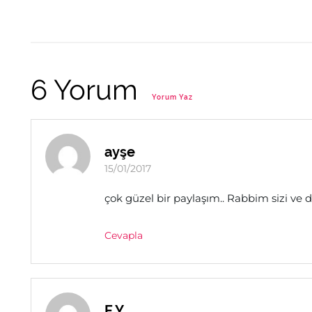
6 Yorum
Yorum Yaz
ayşe
15/01/2017
çok güzel bir paylaşım.. Rabbim sizi ve 
Cevapla
E.Y.