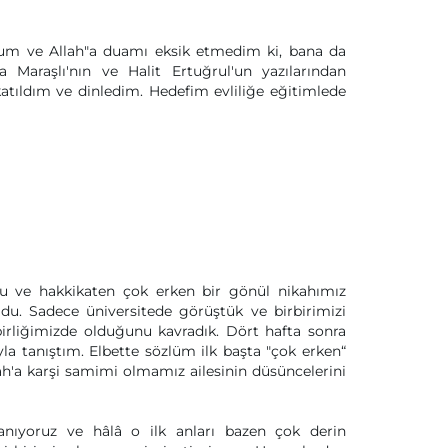
m ve Allah"a duamı eksik etmedim ki, bana da
Maraşlı'nın ve Halit Ertuğrul'un yazılarından
e katıldım ve dinledim. Hedefim evliliğe eğitimlede
u ve hakkikaten çok erken bir gönül nikahımız
oldu. Sadece üniversitede görüştük ve birbirimizi
birliğimizde olduğunu kavradık. Dört hafta sonra
a tanıştım. Elbette sözlüm ilk başta "çok erken“
ah'a karşi samimi olmamız ailesinin düsüncelerini
tanıyoruz ve hâlâ o ilk anları bazen çok derin