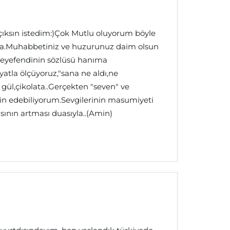
ıksın istedim:)Çok Mutlu oluyorum böyle
nca.Muhabbetiniz ve huzurunuz daim olsun
:beyefendinin sözlüsü hanıma
yatla ölçüyoruz,"sana ne aldı,ne
 gül,çikolata..Gerçekten "seven" ve
n edebiliyorum.Sevgilerinin masumiyeti
ısının artması duasıyla..(Amin)