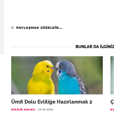
PAYLAŞMAK GÜZELDIR...
BUNLAR DA ILGINIZ
Ümit Dolu Evliliğe Hazırlanmak 2
Ç
EVLILIK HAYATI
27-10-2016
EV