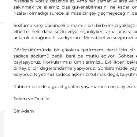
hissedebiliyoruz, bazende az. Ama her zaman Allah'a ve 
sakınmak ve ailemiz bize güvenebilmesini ne kadar ön
rızaları olmadığı sürece, elimize bir şey geçmeyeceğini de 
Sözlüme karşı düsünceli olmamın bizi birbirimizi yaklaş
elbette. hele daha sözlü veya nişanlıyken, ama arasır
anlamlı olduğunu hissediyorum. Muhabbet ve sevgimizi d
Görüştüğümüzde bir çikolata getirmem, dersi için bi
sadece sözlümü değil, beni de mutlu ediyor. Sohbet et
paylaşıyoruz. Korkularımızı ümitlerimizi... Evlilikten bekl
dinleyip bir değerlendirme yapıyoruz. Sohbetimizde ya
ediyoruz. Niyetimiz sadece aşkımızı tutmak değil, büyütm
Rabbim bize de o güzel günleri yaşamamızı nasip eylesin.
Selam ve Dua ile
Bir Adem