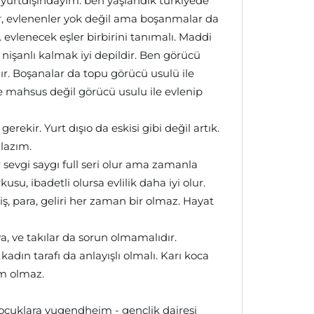
yurtdışındayım. ben yaşlandık türkiyede
r, evlenenler yok değil ama boşanmalar da
 evlenecek eşler birbirini tanımalı. Maddi
şanlı kalmak iyi depildir. Ben görücü
r. Boşanalar da topu görücü usulü ile
e mahsus değil görücü usulu ile evlenip
rekir. Yurt dışıo da eskisi gibi değil artık.
 lazım.
r sevgi saygı full seri olur ama zamanla
usu, ibadetli olursa evlilik daha iyi olur.
ş, para, geliri her zaman bir olmaz. Hayat
, ve takılar da sorun olmamalıdır.
dın tarafı da anlayışlı olmalı. Karı koca
im olmaz.
cuklara yugendheim - gençlik dairesi