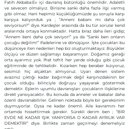
Fatih Akbaba:Ev içi davranış bütünlüğü önemlidir. Adaletli
ve sevecen olmalıyız. Birisine sanki daha fazla ilgi varmış
gibi olmaz. Hani hepimiz küçüklüğümüzde şu soruyla karşı
karşıya kalıyorduk ya ; “Anneni babanı mı daha çok
seviyorsun?” diye. Kardeşler arasında da bu tür sorular kend
aralarında ortaya konmaktadır. Hatta biraz daha ileri gidip;
“Annem beni daha çok seviyor!” ya da “Sanki ben onların
çocuğu değilim!” ifadelerine ve dönüşüyor. İşte çocukları bu
düşünceye iten nedenleri hep biz oluşturmaktayız. Büyükler
ölçüyü ve düzen sağlamayı başaramıyor. Doğamız gereği
orta ayarımız yok. İfrat tefrit her yerde olduğu gibi çocuk
eğitiminde de tehlikelidir. Kızarken hep beraber kızıyoruz,
sesimizi hiç alçaktan almıyoruz. Uyarı denen sistem
avazınız çıktığı kadar bağırmak değil karşınızdakinin bir
çocuk olduğu bilinciyle doğruyu yaşayarak göstermek
demektir. Eşlerin uyumlu davranışları çocukların ilişkilerine
direkt yansıyacaktır. Bu konuda da anneler ve babalar daha
özenli davranabilirler. Gelinen noktada böyle bir gereksinim
duymuyorlar. Oysa ne kadar önemli. Aile kavramını her
ortamda hissettirmek gerekir. Sürekli derim ben ; “BİR
EVDE NE KADAR IŞIK YANIYORSA O KADAR AYRILIK VAR
DEMEKTİR!” diye. Birlikte zaman geçirmeyi denemeliyiz