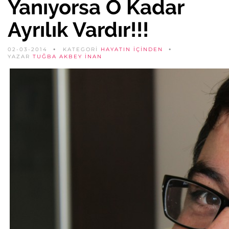
Yanıyorsa O Kadar
Ayrılık Vardır!!!
02-03-2014
KATEGORİ
HAYATIN İÇINDEN
YAZAR
TUĞBA AKBEY İNAN