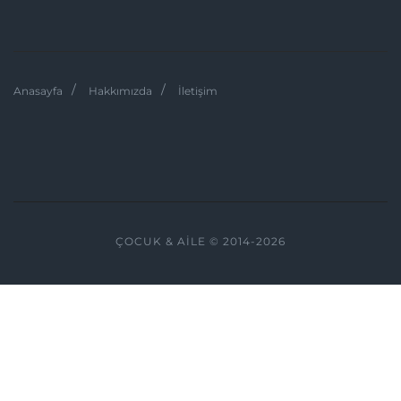
Anasayfa
Hakkımızda
İletişim
ÇOCUK & AILE © 2014-2026