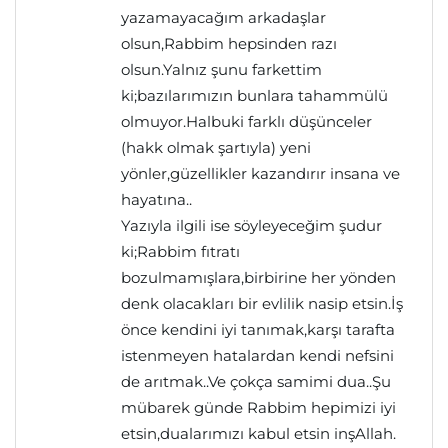
yazamayacağım arkadaşlar
olsun,Rabbim hepsinden razı
olsun.Yalnız şunu farkettim
ki;bazılarımızın bunlara tahammülü
olmuyor.Halbuki farklı düşünceler
(hakk olmak şartıyla) yeni
yönler,güzellikler kazandırır insana ve
hayatına..
Yazıyla ilgili ise söyleyeceğim şudur
ki;Rabbim fıtratı
bozulmamışlara,birbirine her yönden
denk olacakları bir evlilik nasip etsin.İş
önce kendini iyi tanımak,karşı tarafta
istenmeyen hatalardan kendi nefsini
de arıtmak..Ve çokça samimi dua..Şu
mübarek günde Rabbim hepimizi iyi
etsin,dualarımızı kabul etsin inşAllah.