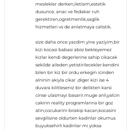
meslekler derken,iletisim,estetik
dusunce, anac ve fedakar ruh
gerektiren,ogretmenlik,saglik
hizmetleri vs de anlatmaya calistik.
size daha once yazdim yine yaziyim,bir
kizi kocasi babasi abisi bekleyemez
kizlar kendi degerlerine sahip cikacak
sekilde aileden yetistirilecekler.kendini
bilen bir kiz bir ordu erkegin icinden
alninin akiyla cikar ,diger kizi ise 4
duvara kilitleseniz bir delikten karsi
cinse ulasmayi basarir.muge anli,yalcin
cakirin reality programlarina bir goz
atin,cocukarini birakip kacan,kocasini
sevgilisine oldurten kadinlar okumus
buyuksehirli kadinlar mi yoksa