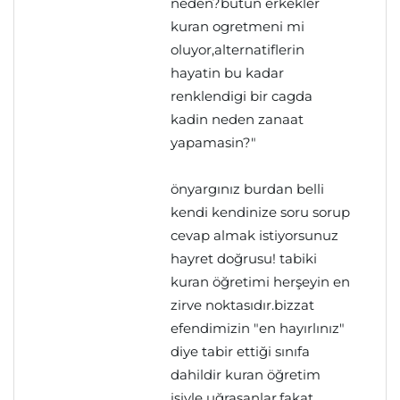
neden?butun erkekler
kuran ogretmeni mi
oluyor,alternatiflerin
hayatin bu kadar
renklendigi bir cagda
kadin neden zanaat
yapamasin?"
önyargınız burdan belli
kendi kendinize soru sorup
cevap almak istiyorsunuz
hayret doğrusu! tabiki
kuran öğretimi herşeyin en
zirve noktasıdır.bizzat
efendimizin "en hayırlınız"
diye tabir ettiği sınıfa
dahildir kuran öğretim
işiyle uğraşanlar.fakat