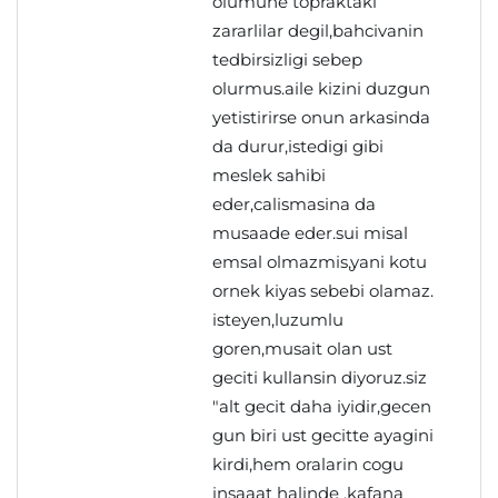
olumune topraktaki
zararlilar degil,bahcivanin
tedbirsizligi sebep
olurmus.aile kizini duzgun
yetistirirse onun arkasinda
da durur,istedigi gibi
meslek sahibi
eder,calismasina da
musaade eder.sui misal
emsal olmazmis,yani kotu
ornek kiyas sebebi olamaz.
isteyen,luzumlu
goren,musait olan ust
geciti kullansin diyoruz.siz
"alt gecit daha iyidir,gecen
gun biri ust gecitte ayagini
kirdi,hem oralarin cogu
insaaat halinde ,kafana