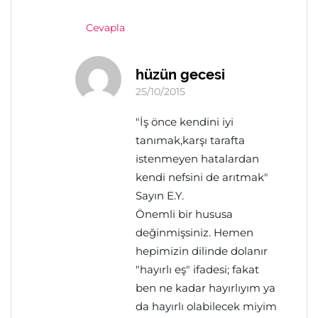
Cevapla
hüzün gecesi
25/10/2015
"İş önce kendini iyi
tanımak,karşı tarafta
istenmeyen hatalardan
kendi nefsini de arıtmak"
Sayın E.Y.
Önemli bir hususa
değinmişsiniz. Hemen
hepimizin dilinde dolanır
"hayırlı eş" ifadesi; fakat
ben ne kadar hayırlıyım ya
da hayırlı olabilecek miyim