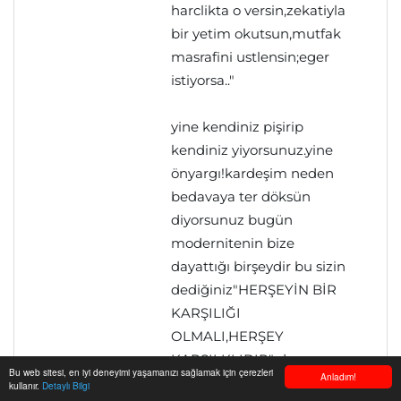
harclikta o versin,zekatiyla
bir yetim okutsun,mutfak
masrafini ustlensin;eger
istiyorsa.."
yine kendiniz pişirip
kendiniz yiyorsunuz.yine
önyargı!kardeşim neden
bedavaya ter döksün
diyorsunuz bugün
modernitenin bize
dayattığı birşeydir bu sizin
dediğiniz"HERŞEYİN BİR
KARŞILIĞI
OLMALI,HERŞEY
KARŞILKLIDIR" demeye
Bu web sitesi, en iyi deneyimi yaşamanızı sağlamak için çerezleri
Anladım!
çalışıyorsunuz.oysa
kullanır.
Detaylı Bilgi