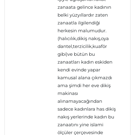
zanaata gelince kadının
belki yüzyıllardır zaten
zanaatla ilgilendiği
herkesin malumudur.
(halıcılık,dikiş nakış,oya
dantel,terzicilik,kuaför
gibi)ve bütün bu
zanaatları kadın eskiden
kendi evinde yapar
kamusal alana çıkmazdı
ama şimdi her eve dikiş
makinası
alınamayacağından
sadece kadınlara has dikiş
nakış yerlerinde kadın bu
zanaatını yine islami
ölçüler çerçevesinde