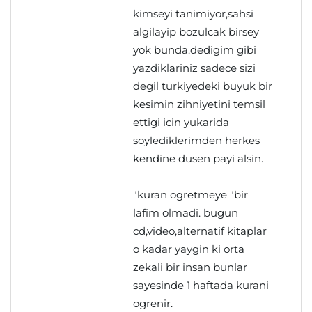
kimseyi tanimiyor,sahsi
algilayip bozulcak birsey
yok bunda.dedigim gibi
yazdiklariniz sadece sizi
degil turkiyedeki buyuk bir
kesimin zihniyetini temsil
ettigi icin yukarida
soylediklerimden herkes
kendine dusen payi alsin.
"kuran ogretmeye "bir
lafim olmadi. bugun
cd,video,alternatif kitaplar
o kadar yaygin ki orta
zekali bir insan bunlar
sayesinde 1 haftada kurani
ogrenir.