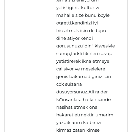
yetistiginiz kultur ve
mahalle size bunu boyle
ogretti.kendinizi iyi
hissetmek icin de topu
dine atiyor,kendi
gorusunuzu"din" kisvesiyle
sunup,farkli fikirleri cevap
yetistirerek ikna etmeye
calisiyor ve meselelere
genis bakamadiginiz icin
cok suizana
dusuyorsunuz.Ali ra der
ki"insanlara halkin icinde
nasihat etmek ona
hakaret etmektir"umarim
yazdiklarim kalbinizi
kirmaz zaten kimse