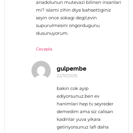
anadolunun mutevazi bilinen insanlari
mi? islami zihin diye bahsettiginiz
seyin once sokagi degil,evin
supurulmesini ongordugunu
dusunuyorum.
Cevapla
gulpembe
22/10/2015
bakin cok ayip
ediyorsunuz.ben ev
hanimlari hep tv seyreder
demedim ama siz calisan
kadinlar yuva yikara
getiriyorsunuz lafi daha