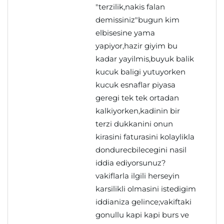
"terzilik,nakis falan
demissiniz"bugun kim
elbisesine yama
yapiyor,hazir giyim bu
kadar yayilmis,buyuk balik
kucuk baligi yutuyorken
kucuk esnaflar piyasa
geregi tek tek ortadan
kalkiyorken,kadinin bir
terzi dukkanini onun
kirasini faturasini kolaylikla
dondurecbilecegini nasil
iddia ediyorsunuz?
vakiflarla ilgili herseyin
karsilikli olmasini istedigim
iddianiza gelince;vakiftaki
gonullu kapi kapi burs ve