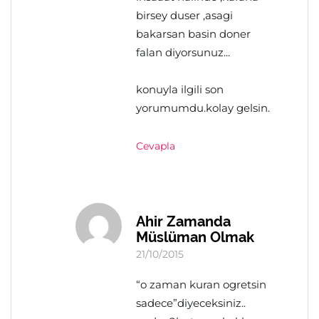
birsey duser ,asagi
bakarsan basin doner
falan diyorsunuz...
konuyla ilgili son
yorumumdu.kolay gelsin.
Cevapla
Ahir Zamanda
Müslüman Olmak
21/10/2015
“o zaman kuran ogretsin
sadece”diyeceksiniz..