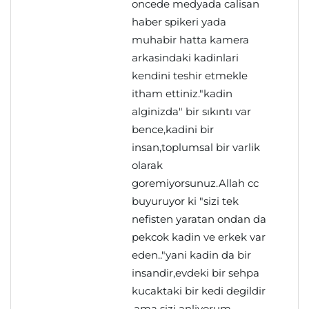
oncede medyada calisan
haber spikeri yada
muhabir hatta kamera
arkasindaki kadinlari
kendini teshir etmekle
itham ettiniz."kadin
alginizda" bir sıkıntı var
bence,kadini bir
insan,toplumsal bir varlik
olarak
goremiyorsunuz.Allah cc
buyuruyor ki "sizi tek
nefisten yaratan ondan da
pekcok kadin ve erkek var
eden.."yani kadin da bir
insandir,evdeki bir sehpa
kucaktaki bir kedi degildir
.ama sizi anliyorum