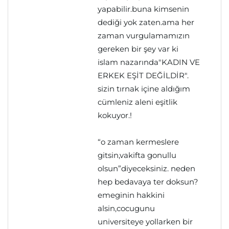
yapabilir.buna kimsenin
dediği yok zaten.ama her
zaman vurgulamamızın
gereken bir şey var ki
islam nazarında"KADIN VE
ERKEK EŞİT DEĞİLDİR".
sizin tırnak içine aldığım
cümleniz aleni eşitlik
kokuyor.!
“o zaman kermeslere
gitsin,vakifta gonullu
olsun”diyeceksiniz. neden
hep bedavaya ter doksun?
emeginin hakkini
alsin,cocugunu
universiteye yollarken bir