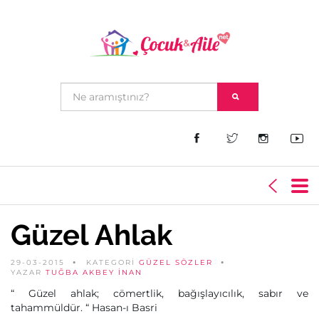
Güzel Ahlak
29-03-2015
KATEGORİ
GÜZEL SÖZLER
YAZAR
TUĞBA AKBEY İNAN
“ Güzel ahlak; cömertlik, bağışlayıcılık, sabır ve
tahammüldür. “ Hasan-ı Basri