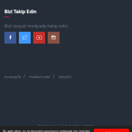
Bizi Takip Edin
Bizi sosyal medyada takip edin.
Anasayfa
Hakkımızda
İletişim
ÇOCUK & AILE © 2014-2026
Bu web sitesi, en iyi deneyimi yaşamanızı sağlamak için çerezleri