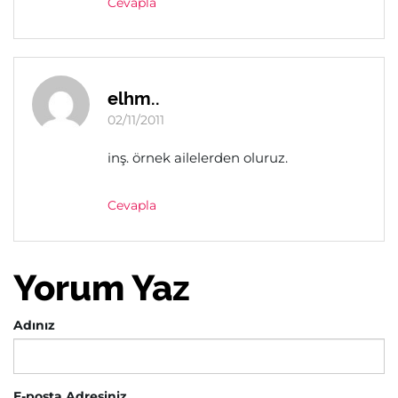
Cevapla
elhm..
02/11/2011
inş. örnek ailelerden oluruz.
Cevapla
Yorum Yaz
Adınız
E-posta Adresiniz