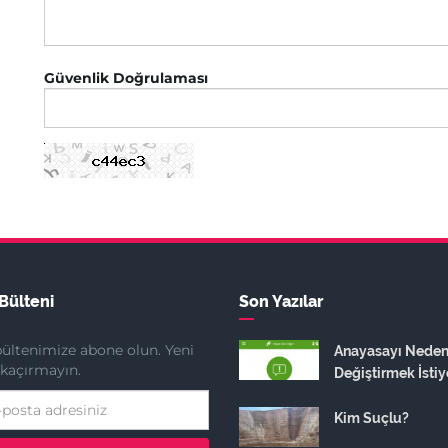
Güvenlik Doğrulaması
Bülteni
Son Yazılar
ültenimize abone olun. Yeni
Anayasayı Nede
ı kaçırmayın.
Değiştirmek İstiy
Kim Suçlu?