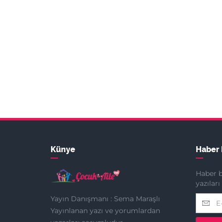
Künye
Haber 
Haber b
yazılar
Yayın Danışmanı : Sema Maraşlı
Yayınlanan yazı ve yorumlardan