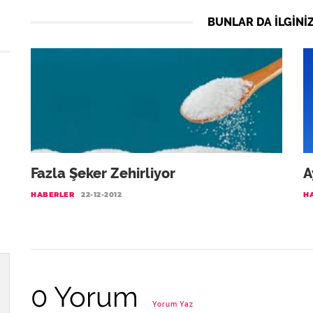
BUNLAR DA ILGINIZ
Fazla Şeker Zehirliyor
A
HABERLER
22-12-2012
H
0 Yorum
Yorum Yaz