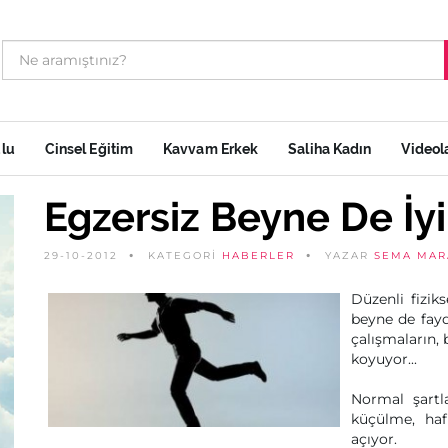
ulu
Cinsel Eğitim
Kavvam Erkek
Saliha Kadın
Videol
Egzersiz Beyne De İyi
29-10-2012
KATEGORİ
HABERLER
YAZAR
SEMA MAR
Düzenli fizik
beyne de fayd
çalışmaların, 
koyuyor...
Normal şartl
küçülme, haf
açıyor.