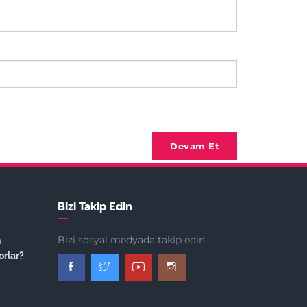
Devam Et
Bizi Takip Edin
Bizi sosyal medyada takip edin.
n
orlar?