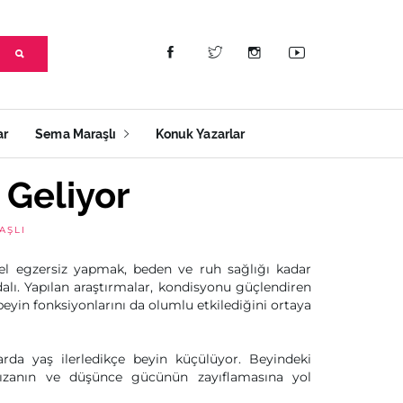
ar
Sema Maraşlı
Konuk Yazarlar
 Geliyor
AŞLI
sel egzersiz yapmak, beden ve ruh sağlığı kadar
alı. Yapılan araştırmalar, kondisyonu güçlendiren
beyin fonksiyonlarını da olumlu etkilediğini ortaya
arda yaş ilerledikçe beyin küçülüyor. Beyindeki
ızanın ve düşünce gücünün zayıflamasına yol