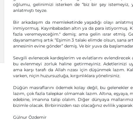
oğlumu, gelinimizi isterken de “biz bir şey istemeyiz, 
anlatmıştı teyze.
Bir arkadaşım da memleketinde yaşadığı olayı anlatmışt
inmiyormuş. Kayınbabadan altın ya da para istiyormuş. Ka
fazla veremeyeceğim." demiş; ama gelin ısrar etmiş. G
dayanamamış artık “Eşimin 3 talakı elimde olsun, sana 
annesinin evine gönder” demiş. Ve bir yuva da başlamada
Sevgili evlenecek kardeşlerim ve evlatlarını evlendirecek a
bu evlenmeyi zorluk haline getirmeyiniz. Adetlerinizi 
ama karşı tarafı da Allah rızası için düşünmek lazım. K
varken, niçin huzursuzluğa, kırgınlıklara yönelirsiniz.
Düğün masraflarını ödemek kolay değil, bu gelenekler e
lazım, çok fazla talepkar olmamak lazım. Altına, eşyaya, m
edebine, imanına talip olalım. Diğer dünyaya mallarımız
bizimle olacak. Birbirinizden razı olacağınız evlilik yaparak
Gülnur Özdemir