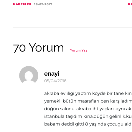
HABERLER
16-02-2017
H
70 Yorum
Yorum Yaz
enayi
05/04/2016
akraba evliliği yaptım köyde bir tane kın
yemekli bütün masrafları ben karşıladım
düğün salonu..akraba ihtiyaçları .aynı 
istanbula taşıdım kına.düğün.gelinlik.k
babam deddi gitti 8 yaşında çocugu ald