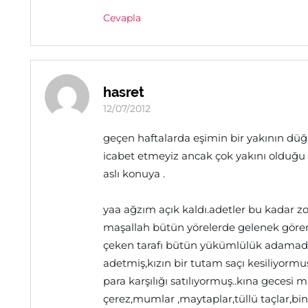
Cevapla
hasret
12/07/2012
geçen haftalarda eşimin bir yakının düğ
icabet etmeyiz ancak çok yakını olduğu 
aslı konuya .
yaa ağzım açık kaldı.adetler bu kadar 
maşallah bütün yörelerde gelenek görenek
çeken tarafı bütün yükümlülük adamada
adetmiş,kızın bir tutam saçı kesiliyormu
para karşılığı satılıyormuş..kına gecesi 
çerez,mumlar ,maytaplar,tüllü taçlar,bind