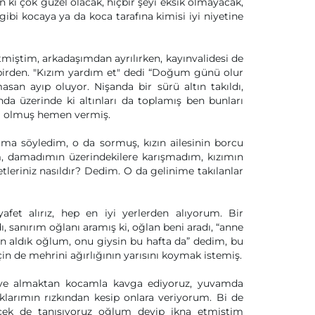
ki çok güzel olacak, hiçbir şeyi eksik olmayacak,
gibi kocaya ya da koca tarafına kimisi iyi niyetine
tmiştim, arkadaşımdan ayrılırken, kayınvalidesi de
 birden. "Kızım yardım et" dedi “Doğum günü olur
asan ayıp oluyor. Nişanda bir sürü altın takıldı,
da üzerinde ki altınları da toplamış ben bunları
la olmuş hemen vermiş.
uma söyledim, o da sormuş, kızın ailesinin borcu
im, damadımın üzerindekilere karışmadım, kızımın
tleriniz nasıldır? Dedim. O da gelinime takılanlar
afet alırız, hep en iyi yerlerden alıyorum. Bir
, sanırım oğlanı aramış ki, oğlan beni aradı, “anne
den aldık oğlum, onu giysin bu hafta da” dedim, bu
n de mehrini ağırlığının yarısını koymak istemiş.
diye almaktan kocamla kavga ediyoruz, yuvamda
arımın rızkından kesip onlara veriyorum. Bi de
cek de tanışıyoruz oğlum deyip ikna etmiştim