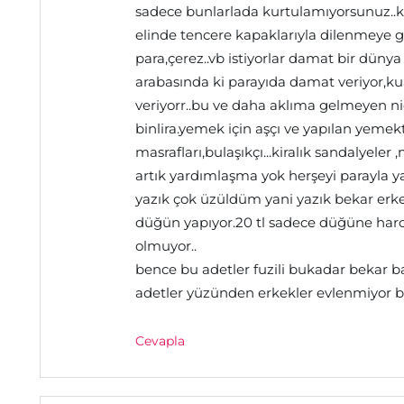
sadece bunlarlada kurtulamıyorsunuz..kın
elinde tencere kapaklarıyla dilenmeye g
para,çerez..vb istiyorlar damat bir düny
arabasında ki parayıda damat veriyor,kua
veriyorr..bu ve daha aklıma gelmeyen nice
binlira.yemek için aşçı ve yapılan yeme
masrafları,bulaşıkçı...kiralık sandalyeler
artık yardımlaşma yok herşeyi parayla ya
yazık çok üzüldüm yani yazık bekar erke
düğün yapıyor.20 tl sadece düğüne harca
olmuyor..
bence bu adetler fuzili bukadar bekar 
adetler yüzünden erkekler evlenmiyor böyl
Cevapla