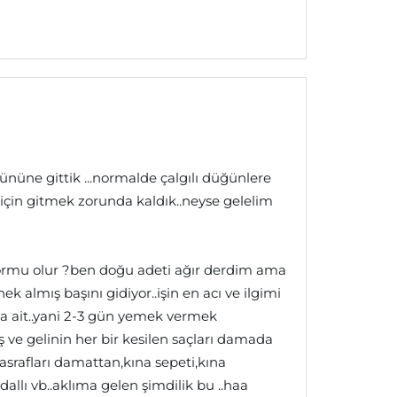
ününe gittik ...normalde çalgılı düğünlere
için gitmek zorunda kaldık..neyse gelelim
zormu olur ?ben doğu adeti ağır derdim ama
 almış başını gidiyor..işin en acı ve ilgimi
 ait..yani 2-3 gün yemek vermek
ş ve gelinin her bir kesilen saçları damada
masrafları damattan,kına sepeti,kına
allı vb..aklıma gelen şimdilik bu ..haa