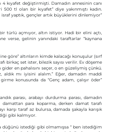
m 4 kıyafet değiştirmişti. Damadın annesinin canı
iri 500 tl olan bir kıyafet” diye yakınmıştı kadın.
k israf yaptık, gençler artık büyüklerini dinlemiyor”
 türlü açmıyor, altın istiyor. Hadi bir elini açtı,
ane verse, gelinin yanındaki taraftarlar “kaynana
ine göre” altınların kimde kalacağı konuşulur (sırf
fı birkaç set ister, bilezik sayısı verilir. Ev döşeme
 gider en pahalısını seçer, o en güzeliymiş çünkü.
uz, aldık mı iyisini alalım.” Eğer, damadın maddi
e girme konusunda da “Genç adam, çalışır öder”
andık parası, arabayı durdurma parası, damadın
yıp damattan para koparma, derken damat tarafı
ayı karşı taraf az bulursa, damada şakayla karışık
iği gibi kalmıyor.
ya düğünü istediği gibi olmamışsa “ ben istediğim