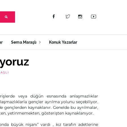
ar
Sema Maraşlı
Konuk Yazarlar
ıyoruz
AŞLI
rişlerde veya düğün esnasında anlaşmazlıklar
laşmazlıklarla gençler ayrılma yolunu seçebiliyor.
de gençlerden kaynaklanır. Genelde bu ayrılmalar,
kten, yetinmemekten, gösterişten kaynaklanıyor.
onda büyük nişanı” vardı , kız tarafın adetlerine