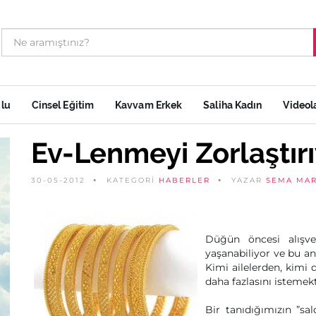
ulu
Cinsel Eğitim
Kavvam Erkek
Saliha Kadın
Videol
Ev-Lenmeyi Zorlaştır
30-05-2012
KATEGORİ
HABERLER
YAZAR
SEMA MAR
Düğün öncesi alışve
yaşanabiliyor ve bu an
Kimi ailelerden, kimi 
daha fazlasını isteme
Bir tanıdığımızın ”sal