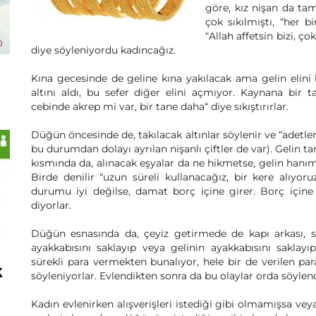
göre, kız nişan da ta
çok sıkılmıştı, “her b
“Allah affetsin bizi, ço
diye söyleniyordu kadıncağız.
Kına gecesinde de geline kına yakılacak ama gelin elini bir
altını aldı, bu sefer diğer elini açmıyor. Kaynana bir t
cebinde akrep mi var, bir tane daha“ diye sıkıştırırlar.
Düğün öncesinde de, takılacak altınlar söylenir ve “adetler
bu durumdan dolayı ayrılan nişanlı çiftler de var). Gelin tara
kısmında da, alınacak eşyalar da ne hikmetse, gelin hanım
Birde denilir “uzun süreli kullanacağız, bir kere alıyor
durumu iyi değilse, damat borç içine girer. Borç için
diyorlar.
Düğün esnasında da, çeyiz getirmede de kapı arkası, s
ayakkabısını saklayıp veya gelinin ayakkabısını sakla
sürekli para vermekten bunalıyor, hele bir de verilen par
k
söyleniyorlar. Evlendikten sonra da bu olaylar orda söylend
Kadın evlenirken alışverişleri istediği gibi olmamışsa ve