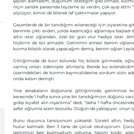
şeyleri alamadım, düğünüm istediğim gibi olmadı, kızımın 
niçin sandık parasında teyzeme az verdin, çok ayıp ettin “
söylüyor, kimisi de bilerek laf çaktırmalar yapıyor.
Geçenlerde de bir tanıdığımı evleneceği için ziyaretine gi
benimle çıktı evden, yolda kadıncağız ağlamaya başladı
altın ister oğlandan, özel bir gün olur hediye ister. Alm
hiçbirini de biz almadık. Gelinimin annesi benim oğlanın
kızıma bilezik olarak yapacağım demiş, benim oğlan Ley
Gittiğimizde de kızın kolunda hiç bilezik görmedik, oğl
varmış onları ödemişler altınlarla. Bende kız evlendird
üzerindekileri de kızımın kayınvalidesine sordum sizin ade
onda kalsın demişti.
Yine akrabaların düğününe gittiğimizde, gelinimize kıy
keresinde 1 hafta sonra yine bir tanıdığımızın düğünü vardı
gidip kıyafet alın nişanlıma” dedi, “daha 1 hafta öncesin
sefer oğlumla aram bozuldu. Düğün de yaklaşıyor, onun içi
Bunu duyunca tansiyonum yükseldi. Sürekli altın, he
huzur kalmadı. Ben 3 tane de çocuk okutuyorum. Çocukl
gelinimizi ben bulmuştum oğluma, hanım kızdır, aile