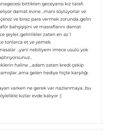
agecesi bittikten geceyarısı kız tarafı
eliyor damat evine ..mani söylüyorlar ve
a çerez ve biraz para vermek zorunda..gelin
för bahşişişini ve masraflarını damat
 şeyler..gelinlikler zaten en az 1
kte tonlarca et ve yemek
 ,masalar ...yani nebiliyem imece usulü yok
ptırıyorsunuz..
klerin haline ...adam zaten kredi çekip
mışlar..ama gelen hediye hiçte karşılığı
bayan varken ne gerek var nazlanmaya...bu
elikle kızlar evde kalıyor :(