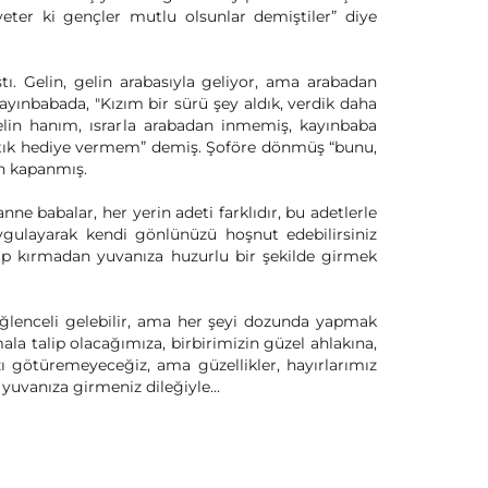
yeter ki gençler mutlu olsunlar demiştiler” diye
ı. Gelin, gelin arabasıyla geliyor, ama arabadan
yınbabada, "Kızım bir sürü şey aldık, verdik daha
elin hanım, ısrarla arabadan inmemiş, kayınbaba
artık hediye vermem” demiş. Şoföre dönmüş “bunu,
n kapanmış.
nne babalar, her yerin adeti farklıdır, bu adetlerle
uygulayarak kendi gönlünüzü hoşnut edebilirsiniz
alp kırmadan yuvanıza huzurlu bir şekilde girmek
ğlenceli gelebilir, ama her şeyi dozunda yapmak
ala talip olacağımıza, birbirimizin güzel ahlakına,
ı götüremeyeceğiz, ama güzellikler, hayırlarımız
 yuvanıza girmeniz dileğiyle...