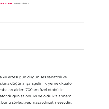
ABERLER
19-07-2012
a ve ertesi gün düğün ses sanatçılı ve
.kına.düğün.nişan.gelinlik .yemek.kuaför
akrabaları aldım 700km özel otobüsle
uaför.düğün salonu.vs ne oldu kız annem
ı.bunu söyledi.yapmasaydın.etmeseydin.