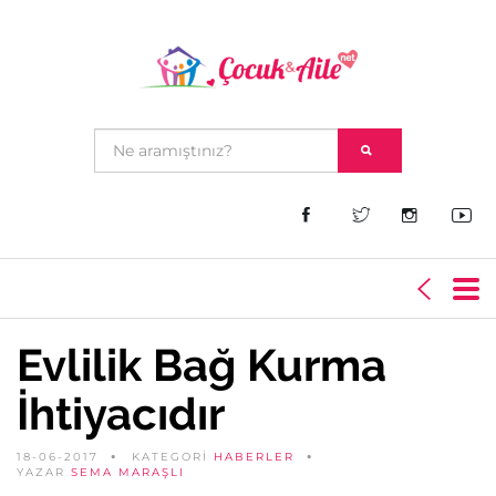
Evlilik Bağ Kurma
İhtiyacıdır
18-06-2017
KATEGORİ
HABERLER
YAZAR
SEMA MARAŞLI