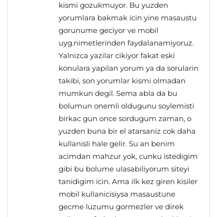
kismi gozukmuyor. Bu yuzden
yorumlara bakmak icin yine masaustu
gorunume geciyor ve mobil
uyg.nimetlerinden faydalanamiyoruz.
Yalnizca yazilar cikiyor fakat eski
konulara yapilan yorum ya da sorularin
takibi, son yorumlar kismi olmadan
mumkun degil. Sema abla da bu
bolumun onemli oldugunu soylemisti
birkac gun once sordugum zaman, o
yuzden buna bir el atarsaniz cok daha
kullanisli hale gelir. Su an benim
acimdan mahzur yok, cunku istedigim
gibi bu bolume ulasabiliyorum siteyi
tanidigim icin. Ama ilk kez giren kisiler
mobil kullanicisiysa masaustune
gecme luzumu gormezler ve direk