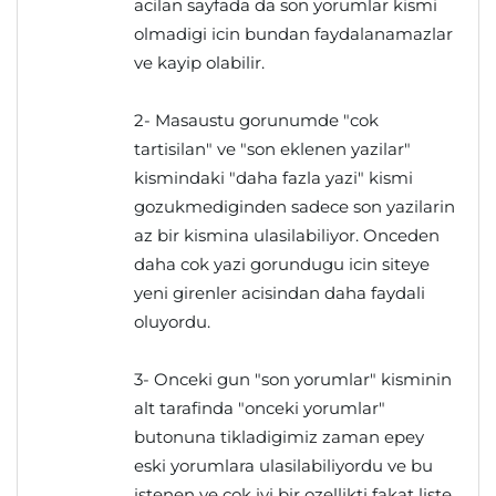
acilan sayfada da son yorumlar kismi
olmadigi icin bundan faydalanamazlar
ve kayip olabilir.
2- Masaustu gorunumde "cok
tartisilan" ve "son eklenen yazilar"
kismindaki "daha fazla yazi" kismi
gozukmediginden sadece son yazilarin
az bir kismina ulasilabiliyor. Onceden
daha cok yazi gorundugu icin siteye
yeni girenler acisindan daha faydali
oluyordu.
3- Onceki gun "son yorumlar" kisminin
alt tarafinda "onceki yorumlar"
butonuna tikladigimiz zaman epey
eski yorumlara ulasilabiliyordu ve bu
istenen ve cok iyi bir ozellikti fakat liste