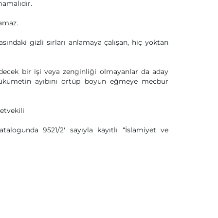
mamalıdır.
lamaz.
ındaki gizli sırları anlamaya çalışan, hiç yoktan
 edecek bir işi veya zenginliği olmayanlar da aday
r hükümetin ayıbını örtüp boyun eğmeye mecbur
tvekili
logunda 9521/2′ sayıyla kayıtlı “İslamiyet ve