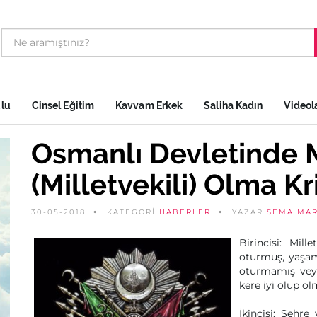
ulu
Cinsel Eğitim
Kavvam Erkek
Saliha Kadın
Videol
Osmanlı Devletinde
(Milletvekili) Olma Kri
30-05-2018
KATEGORİ
HABERLER
YAZAR
SEMA MAR
Birincisi: Mill
oturmuş, yaşamı
oturmamış vey
kere iyi olup o
İkincisi: Şehr