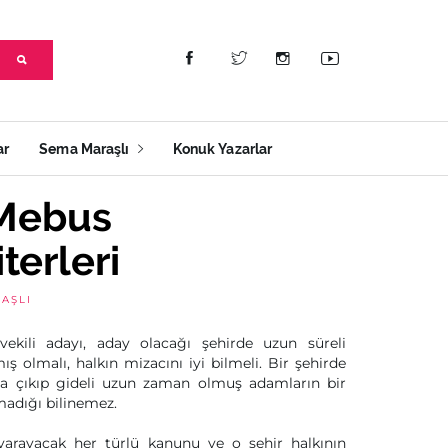
ar
Sema Maraşlı
Konuk Yazarlar
 Mebus
terleri
AŞLI
etvekili adayı, aday olacağı şehirde uzun süreli
ş olmalı, halkın mizacını iyi bilmeli. Bir şehirde
a çıkıp gideli uzun zaman olmuş adamların bir
lmadığı bilinemez.
e yarayacak her türlü kanunu ve o şehir halkının