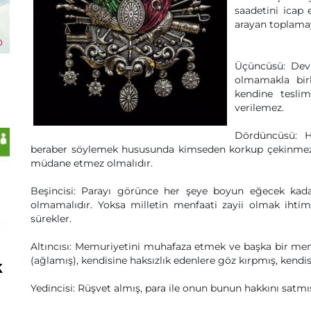
saadetini icap
arayan toplamay
Üçüncüsü: Devl
olmamakla bir
kendine tesli
verilemez.
Dördüncüsü: H
beraber söylemek hususunda kimseden korkup çekinmez 
müdane etmez olmalıdır.
Beşincisi: Parayı görünce her şeye boyun eğecek kada
olmamalıdır. Yoksa milletin menfaati zayii olmak ihti
sürekler.
Altıncısı: Memuriyetini muhafaza etmek ve başka bir m
(ağlamış), kendisine haksızlık edenlere göz kırpmış, kendis
k
Yedincisi: Rüşvet almış, para ile onun bunun hakkını sat