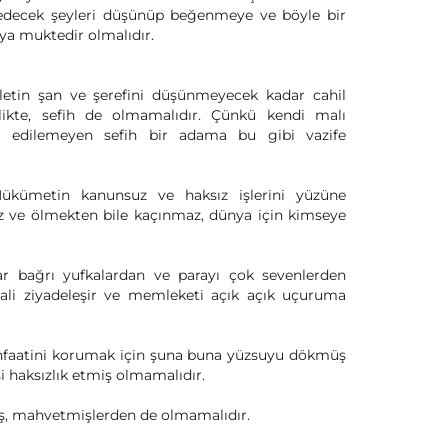
 edecek şeyleri düşünüp beğenmeye ve böyle bir
a muktedir olmalıdır.
etin şan ve şerefini düşünmeyecek kadar cahil
likte, sefih de olmamalıdır. Çünkü kendi malı
m edilemeyen sefih bir adama bu gibi vazife
ükümetin kanunsuz ve haksız işlerini yüzüne
ve ölmekten bile kaçınmaz, dünya için kimseye
r bağrı yufkalardan ve parayı çok sevenlerden
mali ziyadeleşir ve memleketi açık açık uçuruma
enfaatini korumak için şuna buna yüzsuyu dökmüş
i haksızlık etmiş olmamalıdır.
mış, mahvetmişlerden de olmamalıdır.