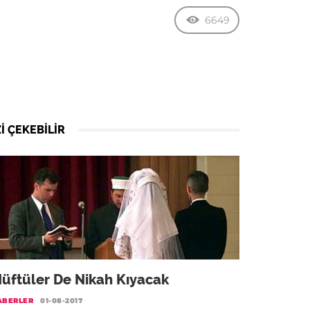
6649
I ÇEKEBILIR
üftüler De Nikah Kıyacak
ABERLER
01-08-2017