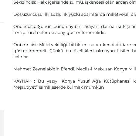
Sekizincisi: Halk içerisinde zulmü, işkencesi olanlardan ol
Dokuzuncusu: İki sözlü, ikiyüzlü adamlar da milletvekili o
Onuncusu: Şunun bunun ayıbını arayan, daima iki kişi aras
tertip türetenler de aday gösterilmemelidir.
Onbirincisi: Milletvekilliği bittikten sonra kendini idare
gösterilmemeli. Çünkü bu özellikleri olmayan kişile
kalırlar.
Mehmet Zeynelabidin Efendi. Meclis-i Mebusan Konya Mille
KAYNAK : Bu yazıyı Konya Yusuf Ağa Kütüphanesi kata
Meşrutiyet” isimli eserde bulmak mümkün