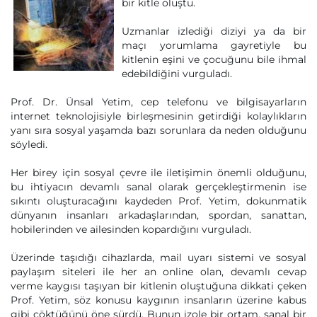
bir kitle oluştu.
Uzmanlar izlediği diziyi ya da bir
maçı yorumlama gayretiyle bu
kitlenin eşini ve çocuğunu bile ihmal
edebildiğini vurguladı.
Prof. Dr. Ünsal Yetim, cep telefonu ve bilgisayarların
internet teknolojisiyle birleşmesinin getirdiği kolaylıkların
yanı sıra sosyal yaşamda bazı sorunlara da neden olduğunu
söyledi.
Her birey için sosyal çevre ile iletişimin önemli olduğunu,
bu ihtiyacın devamlı sanal olarak gerçekleştirmenin ise
sıkıntı oluşturacağını kaydeden Prof. Yetim, dokunmatik
dünyanın insanları arkadaşlarından, spordan, sanattan,
hobilerinden ve ailesinden kopardığını vurguladı.
Üzerinde taşıdığı cihazlarda, mail uyarı sistemi ve sosyal
paylaşım siteleri ile her an online olan, devamlı cevap
verme kaygısı taşıyan bir kitlenin oluştuğuna dikkati çeken
Prof. Yetim, söz konusu kaygının insanların üzerine kabus
gibi çöktüğünü öne sürdü. Bunun izole bir ortam, sanal bir