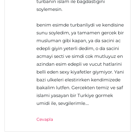
turbanin islam ile bagdastigini
soylemesin.
benim esimde turbanliydi ve kendisine
sunu soyledim, ya tamamen gercek bir
musluman gibi kapan, ya da sacini ac
edepli giyin yeterli dedim, o da sacini
acmayi secti ve simdi cok mutluyuz en
azindan esim edepli ve vucut hatlarini
belli eden sexy kiyafetler giymiyor. Yani
bazi ulkeleri elestirirken kendimizede
bakalim lutfen. Gercekten temiz ve saf
islami yasayan bir Turkiye gormek
umidi ile, sevgilerimle....
Cevapla