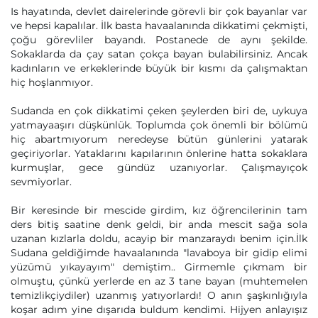
Is hayatında, devlet dairelerinde görevli bir çok bayanlar var
ve hepsi kapalılar. İlk basta havaalanında dikkatimi çekmişti,
çoğu görevliler bayandı. Postanede de aynı şekilde.
Sokaklarda da çay satan çokça bayan bulabilirsiniz. Ancak
kadınların ve erkeklerinde büyük bir kısmı da çalışmaktan
hiç hoşlanmıyor.
Sudanda en çok dikkatimi çeken şeylerden biri de, uykuya
yatmayaaşırı düşkünlük. Toplumda çok önemli bir bölümü
hiç abartmıyorum neredeyse bütün günlerini yatarak
geçiriyorlar. Yataklarını kapılarının önlerine hatta sokaklara
kurmuşlar, gece gündüz uzanıyorlar. Çalışmayıçok
sevmiyorlar.
Bir keresinde bir mescide girdim, kız öğrencilerinin tam
ders bitiş saatine denk geldi, bir anda mescit sağa sola
uzanan kızlarla doldu, acayip bir manzaraydı benim için.İlk
Sudana geldiğimde havaalanında "lavaboya bir gidip elimi
yüzümü yıkayayım" demiştim.. Girmemle çıkmam bir
olmuştu, çünkü yerlerde en az 3 tane bayan (muhtemelen
temizlikçiydiler) uzanmış yatıyorlardı! O anın şaşkınlığıyla
koşar adım yine dışarıda buldum kendimi. Hijyen anlayışız