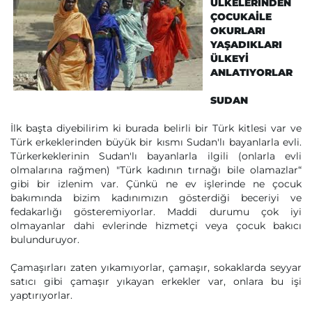
ÜLKELERİNDEN
ÇOCUKAİLE
OKURLARI
YAŞADIKLARI
ÜLKEYİ
ANLATIYORLAR
SUDAN
İlk başta diyebilirim ki burada belirli bir Türk kitlesi var ve
Türk erkeklerinden büyük bir kısmı Sudan'lı bayanlarla evli.
Türkerkeklerinin Sudan'lı bayanlarla ilgili (onlarla evli
olmalarına rağmen) "Türk kadının tırnağı bile olamazlar“
gibi bir izlenim var. Çünkü ne ev işlerinde ne çocuk
bakımında bizim kadınımızın gösterdiği beceriyi ve
fedakarlığı gösteremiyorlar. Maddi durumu çok iyi
olmayanlar dahi evlerinde hizmetçi veya çocuk bakıcı
bulunduruyor.
Çamaşırları zaten yıkamıyorlar, çamaşır, sokaklarda seyyar
satıcı gibi çamaşır yıkayan erkekler var, onlara bu işi
yaptırıyorlar.