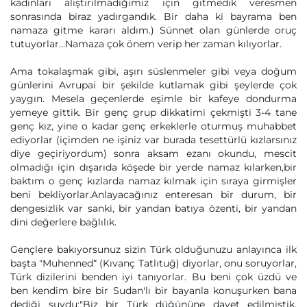
kadınları alıştırılmadığımız için gitmedik veresmen
sonrasında biraz yadırgandık. Bir daha ki bayrama ben
namaza gitme kararı aldım.) Sünnet olan günlerde oruç
tutuyorlar...Namaza çok önem verip her zaman kılıyorlar.
Ama tokalaşmak gibi, aşırı süslenmeler gibi veya doğum
günlerini Avrupai bir şekilde kutlamak gibi şeylerde çok
yaygın. Mesela geçenlerde eşimle bir kafeye dondurma
yemeye gittik. Bir genç grup dikkatimi çekmişti 3-4 tane
genç kız, yine o kadar genç erkeklerle oturmuş muhabbet
ediyorlar (içimden ne işiniz var burada tesettürlü kızlarsınız
diye geçiriyordum) sonra aksam ezanı okundu, mescit
olmadığı için dışarıda köşede bir yerde namaz kılarken,bir
baktım o genç kızlarda namaz kılmak için sıraya girmişler
beni bekliyorlar.Anlayacağınız enteresan bir durum, bir
dengesizlik var sanki, bir yandan batıya özenti, bir yandan
dini değerlere bağlılık.
Gençlere bakıyorsunuz sizin Türk olduğunuzu anlayınca ilk
başta "Muhenned“ (Kıvanç Tatlıtuğ) diyorlar, onu soruyorlar,
Türk dizilerini benden iyi tanıyorlar. Bu beni çok üzdü ve
ben kendim bire bir Sudan'lı bir bayanla konuşurken bana
dediği şuydu:"Biz bir Türk düğününe davet edilmiştik,