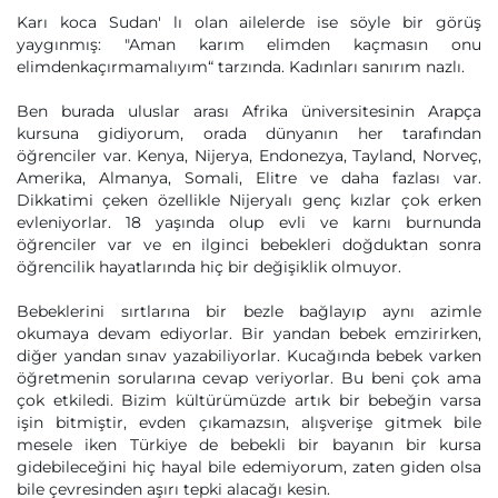
Karı koca Sudan' lı olan ailelerde ise söyle bir görüş
yaygınmış: "Aman karım elimden kaçmasın onu
elimdenkaçırmamalıyım“ tarzında. Kadınları sanırım nazlı.
Ben burada uluslar arası Afrika üniversitesinin Arapça
kursuna gidiyorum, orada dünyanın her tarafından
öğrenciler var. Kenya, Nijerya, Endonezya, Tayland, Norveç,
Amerika, Almanya, Somali, Elitre ve daha fazlası var.
Dikkatimi çeken özellikle Nijeryalı genç kızlar çok erken
evleniyorlar. 18 yaşında olup evli ve karnı burnunda
öğrenciler var ve en ilginci bebekleri doğduktan sonra
öğrencilik hayatlarında hiç bir değişiklik olmuyor.
Bebeklerini sırtlarına bir bezle bağlayıp aynı azimle
okumaya devam ediyorlar. Bir yandan bebek emzirirken,
diğer yandan sınav yazabiliyorlar. Kucağında bebek varken
öğretmenin sorularına cevap veriyorlar. Bu beni çok ama
çok etkiledi. Bizim kültürümüzde artık bir bebeğin varsa
işin bitmiştir, evden çıkamazsın, alışverişe gitmek bile
mesele iken Türkiye de bebekli bir bayanın bir kursa
gidebileceğini hiç hayal bile edemiyorum, zaten giden olsa
bile çevresinden aşırı tepki alacağı kesin.