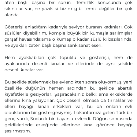
aten başlı başına bir sorun.. Temizlik konusunda çok
sıkıntılar var, ne yazık ki bizim gibi temiz değiller bir çok
alanda…
Gösterişi anladığım kadarıyla seviyor buranın kadınları. Çok
süslüler diyebilirim, komple büyük bir kumaşla sarılmışlar
çarşaf havasında;ama o kumaş o kadar süslü ki bazılarında.
Ve ayakları zaten başlı başına sankisanat eseri.
Hem ayakkabıları çok topuklu ve gösterişli, hem de
ayaklarında desenli kınalar ve ellerinde de aynı şekilde
desenli kınalar var.
Bu şekilde süslenmek ise evlendikten sonra oluyormuş, yani
özellikle düğünün hemen ardından bu şekilde abartılı
kıyafetlerle geziyorlar. Şaşıracaksınız belki; ama erkeklerde
ellerine kına yakıyorlar. Çok desenli olmasa da tırnaklar ve
elleri bayağı kınalı erkekleri var, bu da onların evli
olduklarının bir göstergesiymiş. Lokantamıza gelen Türk bir
genç vardı, Sudan'lı bir bayanla evlendi. Düğün sonrasında
geldiklerinde erkeğinde ellerinde kına görünce bayağı
şaşırmıştım.