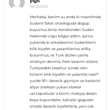
yigit
06/06/2012
Merhaba, benim su anda ki nisanlimda
Sudanli fakat ortadoguda dogup
buyumus birisi, kendisinden Sudan
hakkinda cogu bilgiyi aldim, ayrica
yukarida ki arkadasimiz Sudanlilarin
kilik kiyafet ve yasantilarina atifta
bulunmus, ve Turk dizileri yanlis
anlatiyor denmis. Peki sorarim sizlere,
Turkiyedeki tesettur icinde olan
kizlarin kilik kiyafeti ve yasantisi nasil?
yuzde 90 i daracik giyiniyor ve kaslarini
aliyor bilekten yukari etekler
var,topuklular o bicim, makyaj desen
boya kupundeler, kalcalar gogusler
ortada daracik kiyafetlerle, yani cok