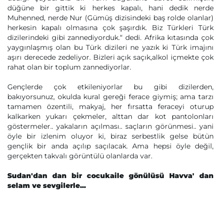
düğüne bir gittik ki herkes kapalı, hani dedik nerde
Muhenned, nerde Nur (Gümüş dizisindeki baş rolde olanlar)
herkesin kapalı olmasına çok şaşırdık. Biz Türkleri Türk
dizilerindeki gibi zannediyorduk.“ dedi. Afrika kıtasında çok
yaygınlaşmış olan bu Türk dizileri ne yazık ki Türk imajını
aşırı derecede zedeliyor. Bizleri açık saçık,alkol içmekte çok
rahat olan bir toplum zannediyorlar.
Gençlerde çok etkileniyorlar bu gibi dizilerden,
bakıyorsunuz, okulda kural gereği ferace giymiş; ama tarzı
tamamen özentili, makyaj, her fırsatta feraceyi oturup
kalkarken yukarı çekmeler, alttan dar kot pantolonları
göstermeler.. yakaların açılması.. saçların görünmesi.. yani
öyle bir izlenim oluyor ki, biraz serbestlik gelse bütün
gençlik bir anda açılıp saçılacak. Ama hepsi öyle değil,
gerçekten takvalı görüntülü olanlarda var.
Sudan'dan dan bir cocukaile gönülüsü Havva' dan
selam ve sevgilerle...