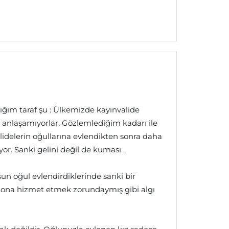
dığım taraf şu : Ülkemizde kayınvalide
le anlaşamıyorlar. Gözlemlediğim kadarı ile
delerin oğullarına evlendikten sonra daha
r. Sanki gelini değil de kuması .
lsun oğul evlendirdiklerinde sanki bir
i ona hizmet etmek zorundaymış gibi algı