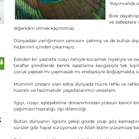
"Kayınvalide 
Bize dayatılı
ve sebeplere v
diğerkâm olmak kaçınılmaz.
Dünyadaki varlığımızın sancısını çekmiş ve de kulluk dı
hiçbirinin içinden çıkamayız.
Eskiden bir yastıkta rızayı ilahiyle kocamak niyetiyle ve sa
taraflar şimdilerde benlik ispatlama kavgasıyla tek kişi
çocuk yapsak mı yapmasak mı endişesiyle boğuşmakta, s
Müminin zindanı olan edna dünyada hücre refiki ve refikas
hüsranı ve hezimetidir yaşadıklarımız vesselam.
İlgiyi, rızayı, eşleşebilme donanımından yoksun bencil bir
çağımızın hastalığı; ilgi dilenciliği.
k
Bütün dünyanın ilgisini çekip gözde olup göz kamaştır
sürüler gibi hayat sürüyorsak ve Allah bizim yüzümüze b