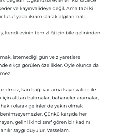
k değildir. Oğlunuzla evlenen kız sadece
der ve kayınvalideye değil. Ama tabi ki
r lütüf yada ikram olarak algılanmalı.
, kendi evinin temizliği için bile gelininden
almak, istemediği gün ve ziyaretlere
de sıkça görülen özellikler. Öyle olunca da
emez.
i azalmaz, kan bağı var ama kayınvalide ile
 için alttan bakmalar, bahaneler aramalar,
haklı olarak gelinler de yakın olmak
, benimseyemezler. Çünkü karşıda her
n, gelini ikinci sınıf gören bir kadını
nılır saygı duyulur. Vesselam.