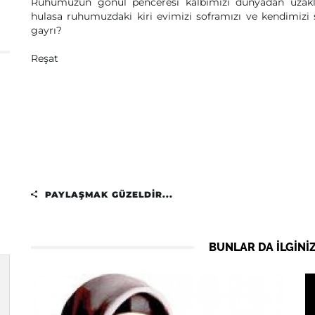
Ruhumuzun gönül penceresi kalbimizi dünyadan uzakla
hulasa ruhumuzdaki kiri evimizi soframızı ve kendimizi 
gayrı?
Reşat
PAYLAŞMAK GÜZELDIR...
BUNLAR DA ILGINIZ