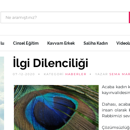
ulu
Cinsel Eğitim
Kavvam Erkek
Saliha Kadın
Videol
İlgi Dilenciliği
07-12-2020
KATEGORİ
HABERLER
YAZAR
SEMA MAR
Acaba kadın k
kayınvalidesin
Dahası, acaba
insan olarak 
Rabbimizi sev
Çözümsüzlüğ