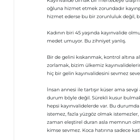
Kayınvalide olmak bir mertebeye ulaşma
oğluna hizmet etmek zorundadır kayınpe
hizmet ederse bu bir zorunluluk değil, bi
Kadının biri 45 yaşında kayınvalide olmuş
medet umuyor. Bu zihniyet yanlış.
Bir de gelini kıskanmak, kontrol altına 
zorlamak, bizim ülkemiz kayınvalidelerin
hiç bir gelin kayınvalidesini sevmez sev
İnsan annesi ile tartışır küser ama sevg
durum böyle değil. Sürekli kusur bulmak
hepsi kayınvalidelerde var. Bu durumda 
istemez, fazla yüzgöz olmak istemezler
zaman eleştirel duran asla memnun olmaya
kimse sevmez. Koca hatırına sadece katla