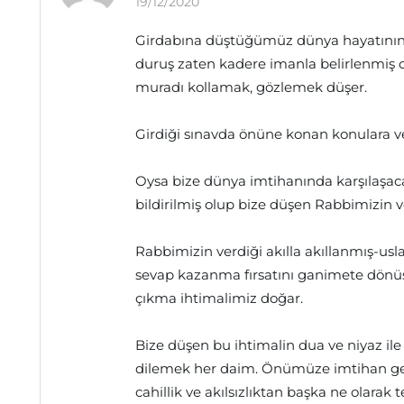
19/12/2020
Girdabına düştüğümüz dünya hayatının o
duruş zaten kadere imanla belirlenmiş ol
muradı kollamak, gözlemek düşer.
Girdiği sınavda önüne konan konulara ve 
Oysa bize dünya imtihanında karşılaşaca
bildirilmiş olup bize düşen Rabbimizin v
Rabbimizin verdiği akılla akıllanmış-us
sevap kazanma fırsatını ganimete dönü
çıkma ihtimalimiz doğar.
Bize düşen bu ihtimalin dua ve niyaz ile
dilemek her daim. Önümüze imtihan gereğ
cahillik ve akılsızlıktan başka ne olarak t