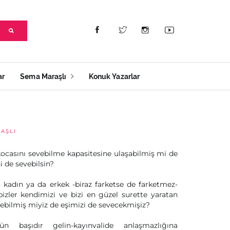
ar
Sema Maraşlı
Konuk Yazarlar
AŞLI
ocasını sevebilme kapasitesine ulaşabilmiş mi de
i de sevebilsin?
 kadın ya da erkek -biraz farketse de farketmez-
bizler kendimizi ve bizi en güzel surette yaratan
ebilmiş miyiz de eşimizi de sevecekmişiz?
ün başıdır gelin-kayınvalide anlaşmazlığına