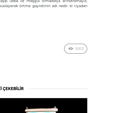
şıp ukba ile meşgul olmadıkça arındıramayız,
süsleyerek örtme gayretinin adı nedir ki riyadan
15512
I ÇEKEBILIR