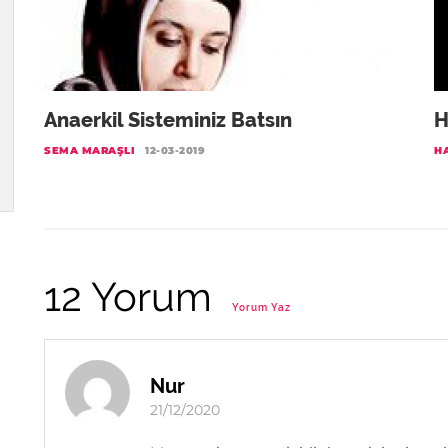
Anaerkil Sisteminiz Batsın
H
SEMA MARAŞLI
12-03-2019
H
12 Yorum
Yorum Yaz
Nur
21/12/2020