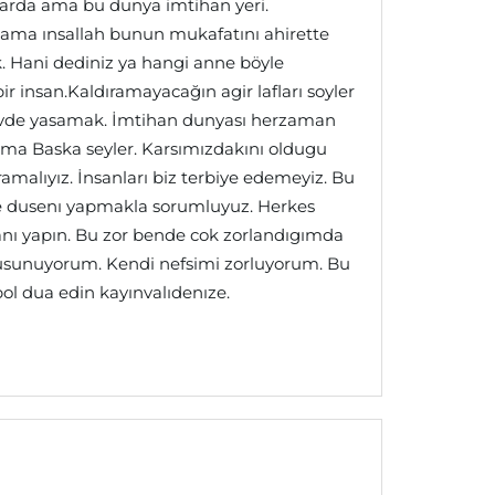
arda ama bu dunya imtihan yeri.
 ama ınsallah bunun mukafatını ahirette
k. Hani dediniz ya hangi anne böyle
 insan.Kaldıramayacağın agir lafları soyler
 evde yasamak. İmtihan dunyası herzaman
ama Baska seyler. Karsımızdakını oldugu
ramalıyız. İnsanları biz terbiye edemeyiz. Bu
ıze dusenı yapmakla sorumluyuz. Herkes
şanı yapın. Bu zor bende cok zorlandıgımda
dusunuyorum. Kendi nefsimi zorluyorum. Bu
ol dua edin kayınvalıdenıze.