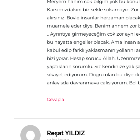
Meryem hanım cok bilgim yok bu konul
Karsımızdakını biz sekle sokamayız. Zor
alırsınız. Boyle insanlar herzaman olaca
muamele eder diye. Benim annem zor bir
.. Ayrıntıya girmeyeceğim cok zor ayni
bu hayatta engeller olacak. Ama insan 
kabul edip farklı yaklasmanın yollarını a
bizi yorar. Hesap sorucu Allah. Uzerım
yaptıkların sorumlu. Siz kendinize yakı
sıkayet ediyorum. Dogru olan bu diye 
anlayısda davranmaya calısıyorum. Bol b
Cevapla
Reşat YILDIZ