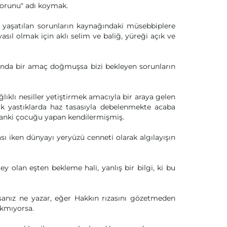
sorunu" adı koymak.
p yaşatılan sorunların kaynağındaki müsebbiplere
asıl olmak için aklı selim ve baliğ, yüreği açık ve
şında bir amaç doğmuşsa bizi bekleyen sorunların
ğlıklı nesiller yetiştirmek amacıyla bir araya gelen
lik yastıklarda haz tasasıyla debelenmekte acaba
anki çocuğu yapan kendilermişmiş.
ı iken dünyayı yeryüzü cenneti olarak algılayışın
ey olan eşten bekleme hali, yanlış bir bilgi, ki bu
sanız ne yazar, eğer Hakkın rızasını gözetmeden
akmıyorsa.