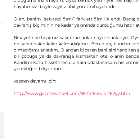
olduğuma inanmıştım. Oysa bilmek yetmiyor tek başına iş
hayatımıza, böyle zayıf alabiliyoruz nihayetinde.
O an, benim “sabırsızlığımı” fark ettiğim ilk andı. Bana
davranış biçiminin ne kadar yakınında durduğumu hatırlat
Nihayetinde hepimiz sakin zamanların iyi insanlarıyız. Oy
ne kadar sakin kalıp kalmadığımız. Ben o an, bundan sonra
olmadığımı anladım. O andan itibaren beni sinirlendiren ş
bir çocuğa ya da davranışa kızmaktan öte, o anın bende 
Kendimi kötü hissettiren o anlara odaklanırsam hislerim
gerektiğini biliyordum.
yazının devamı için:
http://www.gazetevahdet.com/ilk-fark-edis-282yy.htm