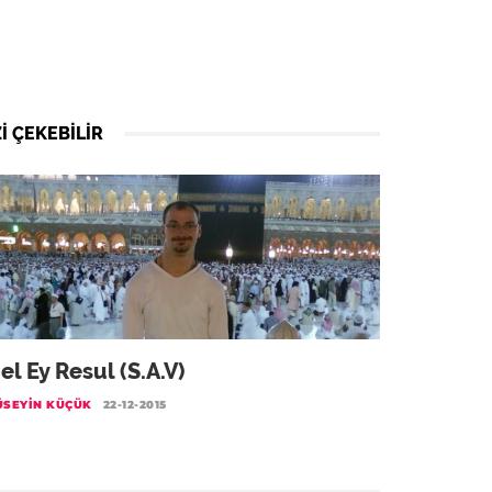
I ÇEKEBILIR
el Ey Resul (s.a.v)
ÜSEYIN KÜÇÜK
22-12-2015