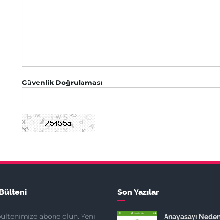
Güvenlik Doğrulaması
Bülteni
Son Yazılar
ültenimize abone olun. Yeni
Anayasayı Nede