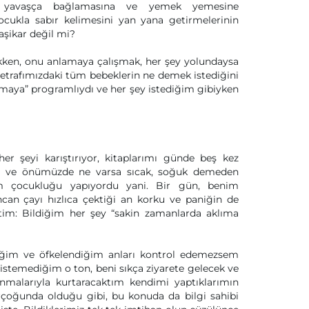
ı yavaşça bağlamasına ve yemek yemesine
cukla sabır kelimesini yan yana getirmelerinin
ikar değil mi?
ken, onu anlamaya çalışmak, her şey yolundaysa
 etrafımızdaki tüm bebeklerin ne demek istediğini
maya” programlıydı ve her şey istediğim gibiyken
r şeyi karıştırıyor, kitaplarımı günde beş kez
riyor ve önümüzde ne varsa sıcak, soğuk demeden
m çocukluğu yapıyordu yani. Bir gün, benim
ncan çayı hızlıca çektiği an korku ve paniğin de
ttim: Bildiğim her şey “sakin zamanlarda aklıma
diğim ve öfkelendiğim anları kontrol edemezsem
 istemediğim o ton, beni sıkça ziyarete gelecek ve
alarıyla kurtaracaktım kendimi yaptıklarımın
çoğunda olduğu gibi, bu konuda da bilgi sahibi