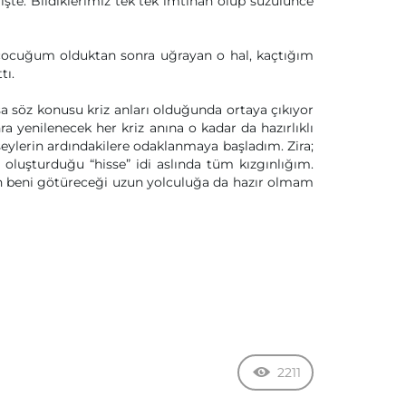
te. Bildiklerimiz tek tek imtihan olup süzülünce
; çocuğum olduktan sonra uğrayan o hal, kaçtığım
tı.
sa söz konusu kriz anları olduğunda ortaya çıkıyor
 yenilenecek her kriz anına o kadar da hazırlıklı
eylerin ardındakilere odaklanmaya başladım. Zira;
oluşturduğu “hisse” idi aslında tüm kızgınlığım.
in beni götüreceği uzun yolculuğa da hazır olmam
2211