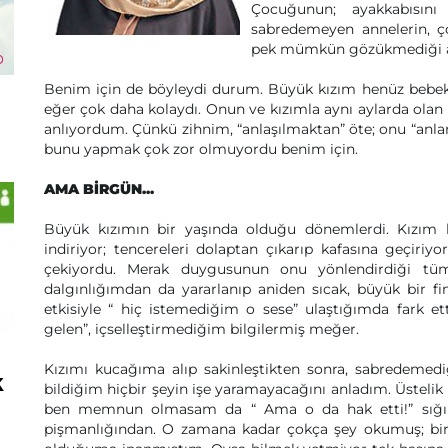
Çocuğunun; ayakkabısın
sabredemeyen annelerin, ço
pek mümkün gözükmediği aş
Benim için de böyleydi durum. Büyük kızım henüz bebek
eğer çok daha kolaydı. Onun ve kızımla aynı aylarda olan
anlıyordum. Çünkü zihnim, “anlaşılmaktan” öte; onu “anla
bunu yapmak çok zor olmuyordu benim için.
AMA BİRGÜN...
Büyük kızımın bir yaşında olduğu dönemlerdi. Kızım he
indiriyor; tencereleri dolaptan çıkarıp kafasına geçi
çekiyordu. Merak duygusunun onu yönlendirdiği tü
dalgınlığımdan da yararlanıp aniden sıcak, büyük bir fi
etkisiyle “ hiç istemediğim o sese” ulaştığımda fark e
gelen”, içselleştirmediğim bilgilermiş meğer.
Kızımı kucağıma alıp sakinleştikten sonra, sabredeme
k
bildiğim hiçbir şeyin işe yaramayacağını anladım. Üstelik
ben memnun olmasam da “ Ama o da hak etti!” sığınm
pişmanlığından. O zamana kadar çokça şey okumuş; bir