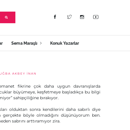
ar
Sema Maraşlı
Konuk Yazarlar
UĞBA AKBEY İNAN
emanet fikrine çok daha uygun davranışlarda
cuklar büyümeye, keşfetmeye başladıkça bu bilgi
miyor” sahipçiliğine bırakıyor.
ları olduktan sonra kendilerini daha sabırlı diye
n gerçekte böyle olmadığını düşünüyorum ben.
meden sabrını arttıramıyor zira.