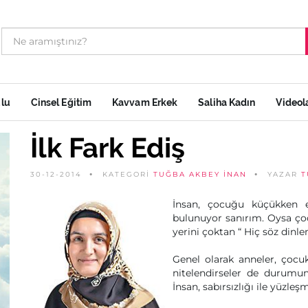
ulu
Cinsel Eğitim
Kavvam Erkek
Saliha Kadın
Videol
İlk Fark Ediş
30-12-2014
KATEGORİ
TUĞBA AKBEY İNAN
YAZAR
T
İnsan, çocuğu küçükken 
bulunuyor sanırım. Oysa ço
yerini çoktan “ Hiç söz dinle
Genel olarak anneler, çocuk
nitelendirseler de durumu
İnsan, sabırsızlığı ile yüzleş