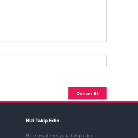
Devam Et
Bizi Takip Edin
Bizi sosyal medyada takip edin.
n