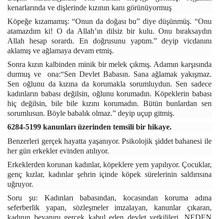
kenarlarında ve dişlerinde kızının kanı görünüyormuş
Köpeğe kızamamış: “Onun da doğası bu” diye düşünmüş. “Onu
atamazdım ki! O da Allah’ın dilsiz bir kulu. Onu bıraksaydın
Allah hesap sorardı. En doğrusunu yaptım.” deyip vicdanını
aklamış ve ağlamaya devam etmiş.
Sonra kızın kalbinden minik bir melek çıkmış. Adamın karşısında
durmuş ve ona:“Sen Devlet Babasın. Sana ağlamak yakışmaz.
Sen oğlunu da kızına da korumakla sorumluydun. Sen sadece
kadınların babası değilsin, oğlunu korumadın. Köpeklerin babası
hiç değilsin, bile bile kızını korumadın. Bütün bunlardan sen
sorumlusun. Böyle babalık olmaz.” deyip uçup gitmiş.
6284-5199 kanunları üzerinden temsili bir hikaye.
Benzerleri gerçek hayatta yaşanıyor. Psikolojik şiddet bahanesi ile
her gün erkekler evinden atılıyor.
Erkeklerden korunan kadınlar, köpeklere yem yapılıyor. Çocuklar,
genç kızlar, kadınlar şehrin içinde köpek sürelerinin saldırısına
uğruyor.
Soru şu: Kadınları babasından, kocasından koruma adına
seferberlik yapan, sözleşmeler imzalayan, kanunlar çıkaran,
kadının beyanını gerçek kabul eden devlet yetkilileri, NEDEN