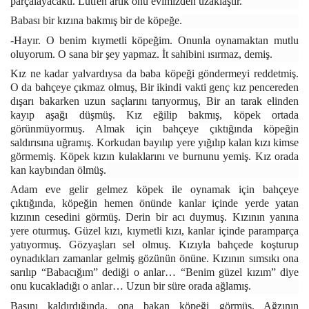
parçalayacaktı. Lütfen artık onu evimizden uzaklaştır.
Babası bir kızına bakmış bir de köpeğe.
-Hayır. O benim kıymetli köpeğim. Onunla oynamaktan mutlu
oluyorum. O sana bir şey yapmaz. İt sahibini ısırmaz, demiş.
Kız ne kadar yalvardıysa da baba köpeği göndermeyi reddetmiş.
O da bahçeye çıkmaz olmuş, Bir ikindi vakti genç kız pencereden
dışarı bakarken uzun saçlarını tarıyormuş, Bir an tarak elinden
kayıp aşağı düşmüş. Kız eğilip bakmış, köpek ortada
görünmüyormuş. Almak için bahçeye çıktığında köpeğin
saldırısına uğramış. Korkudan bayılıp yere yığılıp kalan kızı kimse
görmemiş. Köpek kızın kulaklarını ve burnunu yemiş. Kız orada
kan kaybından ölmüş.
Adam eve gelir gelmez köpek ile oynamak için bahçeye
çıktığında, köpeğin hemen önünde kanlar içinde yerde yatan
kızının cesedini görmüş. Derin bir acı duymuş. Kızının yanına
yere oturmuş. Güzel kızı, kıymetli kızı, kanlar içinde paramparça
yatıyormuş. Gözyaşları sel olmuş. Kızıyla bahçede koşturup
oynadıkları zamanlar gelmiş gözünün önüne. Kızının sımsıkı ona
sarılıp “Babacığım” dediği o anlar… “Benim güzel kızım” diye
onu kucakladığı o anlar… Uzun bir süre orada ağlamış.
Başını kaldırdığında, ona bakan köpeği görmüş. Ağzının