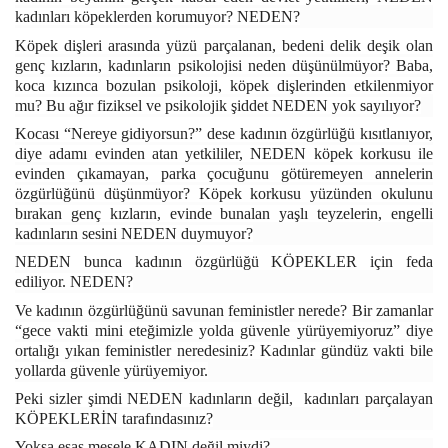
kadınları köpeklerden korumuyor? NEDEN?
Köpek dişleri arasında yüzü parçalanan, bedeni delik deşik olan
genç kızların, kadınların psikolojisi neden düşünülmüyor? Baba,
koca kızınca bozulan psikoloji, köpek dişlerinden etkilenmiyor
mu? Bu ağır fiziksel ve psikolojik şiddet NEDEN yok sayılıyor?
Kocası “Nereye gidiyorsun?” dese kadının özgürlüğü kısıtlanıyor,
diye adamı evinden atan yetkililer, NEDEN köpek korkusu ile
evinden çıkamayan, parka çocuğunu götüremeyen annelerin
özgürlüğünü düşünmüyor? Köpek korkusu yüzünden okulunu
bırakan genç kızların, evinde bunalan yaşlı teyzelerin, engelli
kadınların sesini NEDEN duymuyor?
NEDEN bunca kadının özgürlüğü KÖPEKLER için feda
ediliyor. NEDEN?
Ve kadının özgürlüğünü savunan feministler nerede? Bir zamanlar
“gece vakti mini eteğimizle yolda güvenle yürüyemiyoruz” diye
ortalığı yıkan feministler neredesiniz? Kadınlar gündüz vakti bile
yollarda güvenle yürüyemiyor.
Peki sizler şimdi NEDEN kadınların değil, kadınları parçalayan
KÖPEKLERİN tarafındasınız?
Yoksa esas mesele KADIN değil miydi?