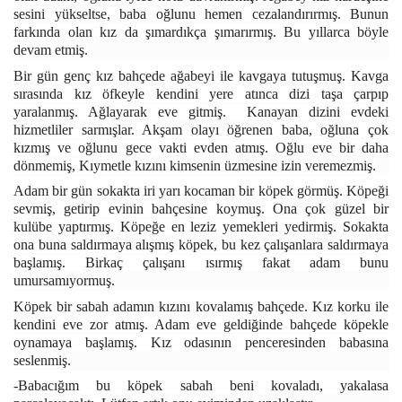
sesini yükseltse, baba oğlunu hemen cezalandırırmış. Bunun
farkında olan kız da şımardıkça şımarırmış. Bu yıllarca böyle
devam etmiş.
Bir gün genç kız bahçede ağabeyi ile kavgaya tutuşmuş. Kavga
sırasında kız öfkeyle kendini yere atınca dizi taşa çarpıp
yaralanmış. Ağlayarak eve gitmiş. Kanayan dizini evdeki
hizmetliler sarmışlar. Akşam olayı öğrenen baba, oğluna çok
kızmış ve oğlunu gece vakti evden atmış. Oğlu eve bir daha
dönmemiş, Kıymetle kızını kimsenin üzmesine izin veremezmiş.
Adam bir gün sokakta iri yarı kocaman bir köpek görmüş. Köpeği
sevmiş, getirip evinin bahçesine koymuş. Ona çok güzel bir
kulübe yaptırmış. Köpeğe en leziz yemekleri yedirmiş. Sokakta
ona buna saldırmaya alışmış köpek, bu kez çalışanlara saldırmaya
başlamış. Birkaç çalışanı ısırmış fakat adam bunu
umursamıyormuş.
Köpek bir sabah adamın kızını kovalamış bahçede. Kız korku ile
kendini eve zor atmış. Adam eve geldiğinde bahçede köpekle
oynamaya başlamış. Kız odasının penceresinden babasına
seslenmiş.
-Babacığım bu köpek sabah beni kovaladı, yakalasa