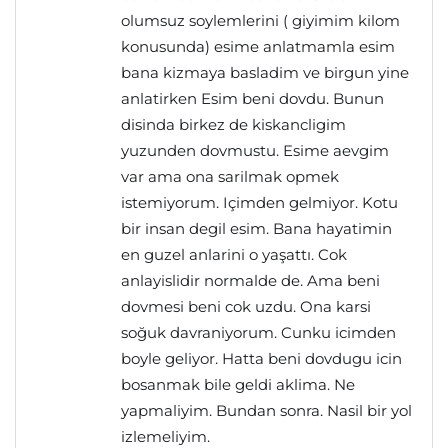
olumsuz soylemlerini ( giyimim kilom
konusunda) esime anlatmamla esim
bana kizmaya basladim ve birgun yine
anlatirken Esim beni dovdu. Bunun
disinda birkez de kiskancligim
yuzunden dovmustu. Esime aevgim
var ama ona sarilmak opmek
istemiyorum. Içimden gelmiyor. Kotu
bir insan degil esim. Bana hayatimin
en guzel anlarini o yaşattı. Cok
anlayislidir normalde de. Ama beni
dovmesi beni cok uzdu. Ona karsi
soğuk davraniyorum. Cunku icimden
boyle geliyor. Hatta beni dovdugu icin
bosanmak bile geldi aklima. Ne
yapmaliyim. Bundan sonra. Nasil bir yol
izlemeliyim.