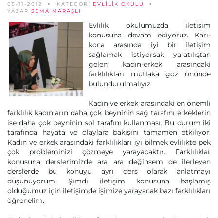
05-11-2012
KATEGORİ
EVLILIK OKULU
YAZAR
SEMA MARAŞLI
Evlilik okulumuzda iletişim
konusuna devam ediyoruz. Karı-
koca arasında iyi bir iletişim
sağlamak istiyorsak yaratılıştan
gelen kadın-erkek arasındaki
farklılıkları mutlaka göz önünde
bulundurulmalıyız.
Kadın ve erkek arasındaki en önemli
farklılık kadınların daha çok beyninin sağ tarafını erkeklerin
ise daha çok beyninin sol tarafını kullanması. Bu durum iki
tarafında hayata ve olaylara bakışını tamamen etkiliyor.
Kadın ve erkek arasındaki farklılıkları iyi bilmek evlilikte pek
çok probleminizi çözmeye yarayacaktır. Farklılıklar
konusuna derslerimizde ara ara değinsem de ilerleyen
derslerde bu konuyu ayrı ders olarak anlatmayı
düşünüyorum. Şimdi iletişim konusuna başlamış
olduğumuz için iletişimde işimize yarayacak bazı farklılıkları
öğrenelim.