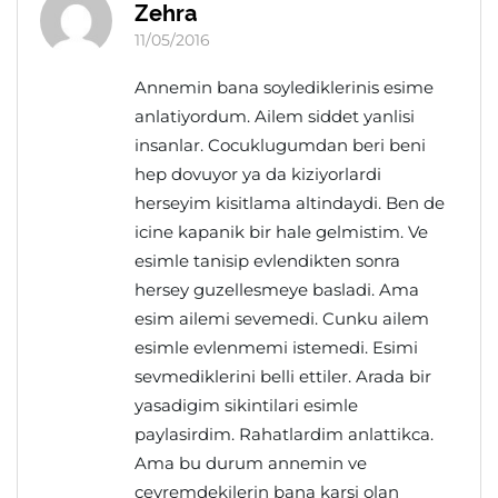
Zehra
11/05/2016
Annemin bana soylediklerinis esime
anlatiyordum. Ailem siddet yanlisi
insanlar. Cocuklugumdan beri beni
hep dovuyor ya da kiziyorlardi
herseyim kisitlama altindaydi. Ben de
icine kapanik bir hale gelmistim. Ve
esimle tanisip evlendikten sonra
hersey guzellesmeye basladi. Ama
esim ailemi sevemedi. Cunku ailem
esimle evlenmemi istemedi. Esimi
sevmediklerini belli ettiler. Arada bir
yasadigim sikintilari esimle
paylasirdim. Rahatlardim anlattikca.
Ama bu durum annemin ve
cevremdekilerin bana karsi olan