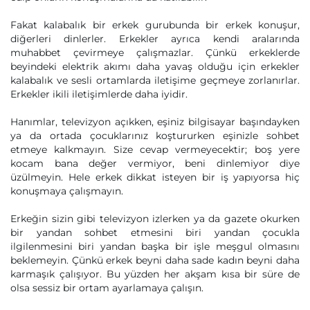
Fakat kalabalık bir erkek gurubunda bir erkek konuşur,
diğerleri dinlerler. Erkekler ayrıca kendi aralarında
muhabbet çevirmeye çalışmazlar. Çünkü erkeklerde
beyindeki elektrik akımı daha yavaş olduğu için erkekler
kalabalık ve sesli ortamlarda iletişime geçmeye zorlanırlar.
Erkekler ikili iletişimlerde daha iyidir.
Hanımlar, televizyon açıkken, eşiniz bilgisayar başındayken
ya da ortada çocuklarınız koştururken eşinizle sohbet
etmeye kalkmayın. Size cevap vermeyecektir; boş yere
kocam bana değer vermiyor, beni dinlemiyor diye
üzülmeyin. Hele erkek dikkat isteyen bir iş yapıyorsa hiç
konuşmaya çalışmayın.
Erkeğin sizin gibi televizyon izlerken ya da gazete okurken
bir yandan sohbet etmesini biri yandan çocukla
ilgilenmesini biri yandan başka bir işle meşgul olmasını
beklemeyin. Çünkü erkek beyni daha sade kadın beyni daha
karmaşık çalışıyor. Bu yüzden her akşam kısa bir süre de
olsa sessiz bir ortam ayarlamaya çalışın.