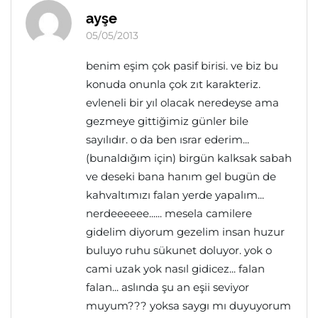
ayşe
05/05/2013
benim eşim çok pasif birisi. ve biz bu
konuda onunla çok zıt karakteriz.
evleneli bir yıl olacak neredeyse ama
gezmeye gittiğimiz günler bile
sayılıdır. o da ben ısrar ederim...
(bunaldığım için) birgün kalksak sabah
ve deseki bana hanım gel bugün de
kahvaltımızı falan yerde yapalım...
nerdeeeeee...... mesela camilere
gidelim diyorum gezelim insan huzur
buluyo ruhu sükunet doluyor. yok o
cami uzak yok nasıl gidicez... falan
falan... aslında şu an eşii seviyor
muyum??? yoksa saygı mı duyuyorum