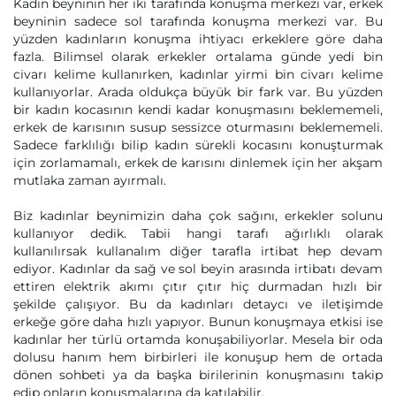
Kadın beyninin her iki tarafında konuşma merkezi var, erkek
beyninin sadece sol tarafında konuşma merkezi var. Bu
yüzden kadınların konuşma ihtiyacı erkeklere göre daha
fazla. Bilimsel olarak erkekler ortalama günde yedi bin
civarı kelime kullanırken, kadınlar yirmi bin civarı kelime
kullanıyorlar. Arada oldukça büyük bir fark var. Bu yüzden
bir kadın kocasının kendi kadar konuşmasını beklememeli,
erkek de karısının susup sessizce oturmasını beklememeli.
Sadece farklılığı bilip kadın sürekli kocasını konuşturmak
için zorlamamalı, erkek de karısını dinlemek için her akşam
mutlaka zaman ayırmalı.
Biz kadınlar beynimizin daha çok sağını, erkekler solunu
kullanıyor dedik. Tabii hangi tarafı ağırlıklı olarak
kullanılırsak kullanalım diğer tarafla irtibat hep devam
ediyor. Kadınlar da sağ ve sol beyin arasında irtibatı devam
ettiren elektrik akımı çıtır çıtır hiç durmadan hızlı bir
şekilde çalışıyor. Bu da kadınları detaycı ve iletişimde
erkeğe göre daha hızlı yapıyor. Bunun konuşmaya etkisi ise
kadınlar her türlü ortamda konuşabiliyorlar. Mesela bir oda
dolusu hanım hem birbirleri ile konuşup hem de ortada
dönen sohbeti ya da başka birilerinin konuşmasını takip
edip onların konuşmalarına da katılabilir.