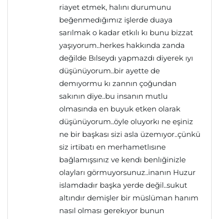
riayet etmek, halını durumunu
beğenmedığımız işlerde duaya
sarılmak o kadar etkılı kı bunu bizzat
yaşıyorum..herkes hakkında zanda
değilde Bılseydı yapmazdı diyerek ıyı
düşünüyorum..bir ayette de
demıyormu kı zannın çoğundan
sakının diye..bu insanın mutlu
olmasında en buyuk etken olarak
düşünüyorum..öyle oluyorkı ne eşiniz
ne bir başkası sizi asla üzemıyor..çünkü
siz irtibatı en merhametlısıne
bağlamışsınız ve kendı benlığinizle
olayları görmuyorsunuz..inanın Huzur
islamdadır başka yerde değil..sukut
altındır demişler bir müslüman hanım
nasıl olması gerekıyor bunun