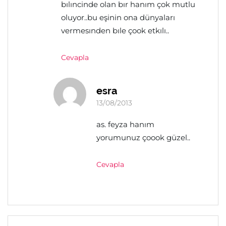
bılıncinde olan bır hanım çok mutlu
oluyor..bu eşinin ona dünyaları
vermesınden bıle çook etkılı..
Cevapla
esra
13/08/2013
as. feyza hanım
yorumunuz çoook güzel..
Cevapla