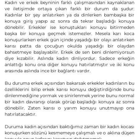
Kadın ve erkek beyninin farklı çalışmasından kaynaklanan
ve iletişimde ortaya çıkan farklı bir durum da şudur:
Kadınlar bir şey anlatırken ya da dinlerken bambaşka bir
konuya giriş yapıp az sonra da tekrar başladığı konuya
dönebilir. Erkekler ise konuştukları konuyu bitirmeden
başka bir konuya geçmek istemezler. Mesela karı koca
konuşurlarken erkek gün içinde yaşadığı bir olayı anlatırken
karısı patta da çocuğun okulda yaşadığı bir olaydan
bahsetmeye başlayabilir. Erkek de sen beni dinlemiyorsun
diye kızabilir. Aslında kadın dinliyordur. Sadece erkeğin
anlattığı konu ona diğer konuyu hatırlatmıştır ve iki konu
arasında aslında ince bir bağlantı vardır.
Bu duruma erkek açısından bakarsak erkekler kadınların bu
özelliklerini bilip erkek karısı konuyu değiştirdiğinde bunu
dinlenmediğine yormak ve sinirlenmek yerine bunu normal
bir kadın davranışı olarak görüp başladığı konuya az sonra
dönebilir. Zaten karısı o yarım konuyu unutmayıp ona
hatırlatacaktır.
Duruma kadın açısından baktığımız zaman bir kadın kocası
konuşurken sözünü kesmemeye çalışmalı ve o aklına düşen