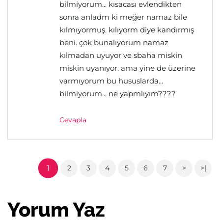
bilmiyorum... kısacası evlendikten
sonra anladm ki meğer namaz bile
kılmıyormuş. kılıyorm diye kandırmış
beni. çok bunalıyorum namaz
kılmadan uyuyor ve sbaha miskin
miskin uyanıyor. ama yine de üzerine
varmıyorum bu hususlarda...
bilmiyorum... ne yapmlıyım????
Cevapla
1
2
3
4
5
6
7
>
>|
Yorum Yaz