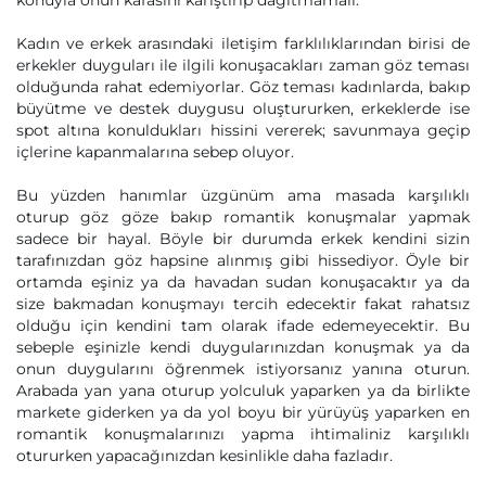
konuyla onun kafasını karıştırıp dağıtmamalı.
Kadın ve erkek arasındaki iletişim farklılıklarından birisi de
erkekler duyguları ile ilgili konuşacakları zaman göz teması
olduğunda rahat edemiyorlar. Göz teması kadınlarda, bakıp
büyütme ve destek duygusu oluştururken, erkeklerde ise
spot altına konuldukları hissini vererek; savunmaya geçip
içlerine kapanmalarına sebep oluyor.
Bu yüzden hanımlar üzgünüm ama masada karşılıklı
oturup göz göze bakıp romantik konuşmalar yapmak
sadece bir hayal. Böyle bir durumda erkek kendini sizin
tarafınızdan göz hapsine alınmış gibi hissediyor. Öyle bir
ortamda eşiniz ya da havadan sudan konuşacaktır ya da
size bakmadan konuşmayı tercih edecektir fakat rahatsız
olduğu için kendini tam olarak ifade edemeyecektir. Bu
sebeple eşinizle kendi duygularınızdan konuşmak ya da
onun duygularını öğrenmek istiyorsanız yanına oturun.
Arabada yan yana oturup yolculuk yaparken ya da birlikte
markete giderken ya da yol boyu bir yürüyüş yaparken en
romantik konuşmalarınızı yapma ihtimaliniz karşılıklı
otururken yapacağınızdan kesinlikle daha fazladır.