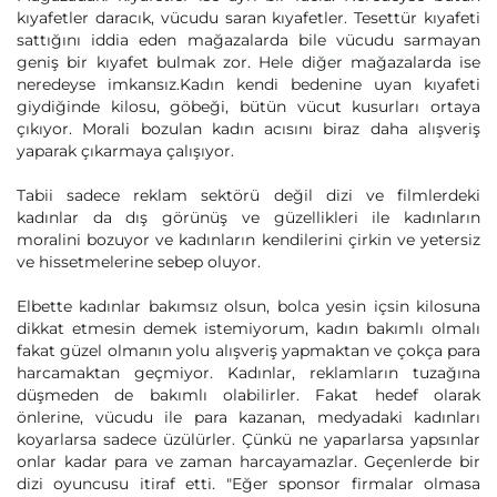
kıyafetler daracık, vücudu saran kıyafetler. Tesettür kıyafeti
sattığını iddia eden mağazalarda bile vücudu sarmayan
geniş bir kıyafet bulmak zor. Hele diğer mağazalarda ise
neredeyse imkansız.Kadın kendi bedenine uyan kıyafeti
giydiğinde kilosu, göbeği, bütün vücut kusurları ortaya
çıkıyor. Morali bozulan kadın acısını biraz daha alışveriş
yaparak çıkarmaya çalışıyor.
Tabii sadece reklam sektörü değil dizi ve filmlerdeki
kadınlar da dış görünüş ve güzellikleri ile kadınların
moralini bozuyor ve kadınların kendilerini çirkin ve yetersiz
ve hissetmelerine sebep oluyor.
Elbette kadınlar bakımsız olsun, bolca yesin içsin kilosuna
dikkat etmesin demek istemiyorum, kadın bakımlı olmalı
fakat güzel olmanın yolu alışveriş yapmaktan ve çokça para
harcamaktan geçmiyor. Kadınlar, reklamların tuzağına
düşmeden de bakımlı olabilirler. Fakat hedef olarak
önlerine, vücudu ile para kazanan, medyadaki kadınları
koyarlarsa sadece üzülürler. Çünkü ne yaparlarsa yapsınlar
onlar kadar para ve zaman harcayamazlar. Geçenlerde bir
dizi oyuncusu itiraf etti. "Eğer sponsor firmalar olmasa