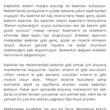
Kapitalist sistem medya aracılığı ile kadınları kullanıyor.
Reklamlarda oynayanların yüzde seksene yakını kadınlardan
oluşuyor. Bu kadınlar bir kaç istisna hariç hepsi genç, güzel,
bakımlı kadınlar. Bu kadınlar izleyici kadınların bilinçaltına
"Benim kullandığım ürünü kullanırsan sen de benim gibi
güzel olursun." mesajı veriyor. Kadınların ve erkeklerin
zihninde ideal kadın tipi oluşturuyor. Erkekler eşlerinin
medyadaki kadınlar gibi genç, güzel ve incecik olmasını
istiyor. Bunun gerçek hayatta ne kadar mümkün
olabileceğini pek düşünmüyor. Beklentisi değişen erkekler
hanımlarını beğenmiyor.
Kadınlar ise reklamlardaki kadınlar gibi olmak için alışveriş
merkezlerine koşuyorlar. Saçları onların ki gibi savrulsun,
ciltleri onların ki gibi parlasın, vücutları onların ki gibi
incecik olsun diye... Milyon dolarlık bütçelere sahip
kozmetik, diyet ve zayıflama ürünleri orada kadınları
bekliyor. Fakat aynı zamanda alışveriş merkezinin bir katı
da bu ürünleri alırken yorulanlar için yemek katı. Hem de ne
yemek! En çok kilo aldıran, sağlıksız fast-food ürünleri.
Mağazadaki kıyafetler ise ayrı bir facia. Neredeyse bütün