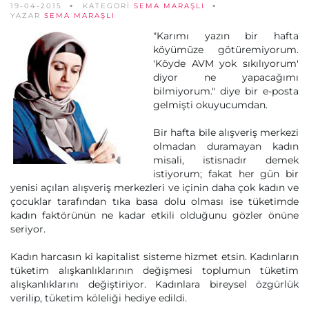
19-04-2015
KATEGORİ
SEMA MARAŞLI
YAZAR
SEMA MARAŞLI
"Karımı yazın bir hafta
köyümüze götüremiyorum.
'Köyde AVM yok sıkılıyorum'
diyor ne yapacağımı
bilmiyorum." diye bir e-posta
gelmişti okuyucumdan.
Bir hafta bile alışveriş merkezi
olmadan duramayan kadın
misali, istisnadır demek
istiyorum; fakat her gün bir
yenisi açılan alışveriş merkezleri ve içinin daha çok kadın ve
çocuklar tarafından tıka basa dolu olması ise tüketimde
kadın faktörünün ne kadar etkili olduğunu gözler önüne
seriyor.
Kadın harcasın ki kapitalist sisteme hizmet etsin. Kadınların
tüketim alışkanlıklarının değişmesi toplumun tüketim
alışkanlıklarını değiştiriyor. Kadınlara bireysel özgürlük
verilip, tüketim köleliği hediye edildi.