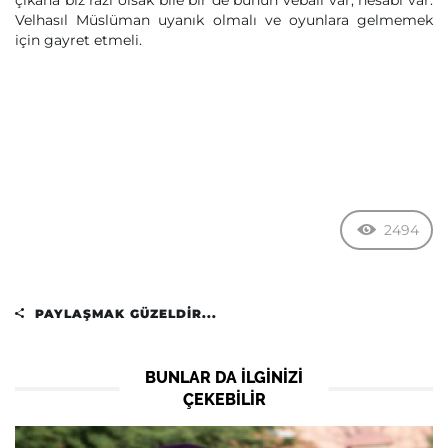
çıkana biz razı olsak bile bir de bunun vebali var, hesabı var.
Velhasıl Müslüman uyanık olmalı ve oyunlara gelmemek
için gayret etmeli.
2494
PAYLAŞMAK GÜZELDIR...
BUNLAR DA ILGINIZI
ÇEKEBILIR