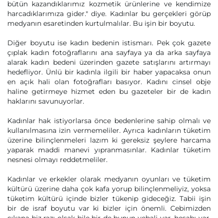
bütün kazandıklarımız kozmetik ürünlerine ve kendimize
harcadıklarımıza gider." diye. Kadınlar bu gerçekleri görüp
medyanın esaretinden kurtulmalılar. Bu işin bir boyutu.
Diğer boyutu ise kadın bedenin istismarı. Pek çok gazete
çıplak kadın fotoğraflarını ana sayfaya ya da arka sayfaya
alarak kadın bedeni üzerinden gazete satışlarını artırmayı
hedefliyor. Ünlü bir kadınla ilgili bir haber yapacaksa onun
en açık hali olan fotoğrafları basıyor. Kadını cinsel obje
haline getirmeye hizmet eden bu gazeteler bir de kadın
haklarını savunuyorlar.
Kadınlar hak istiyorlarsa önce bedenlerine sahip olmalı ve
kullanılmasına izin vermemeliler. Ayrıca kadınların tüketim
üzerine bilinçlenmeleri lazım ki gereksiz şeylere harcama
yaparak maddi manevi yıpranmasınlar. Kadınlar tüketim
nesnesi olmayı reddetmeliler.
Kadınlar ve erkekler olarak medyanın oyunları ve tüketim
kültürü üzerine daha çok kafa yorup bilinçlenmeliyiz, yoksa
tüketim kültürü içinde bizler tükenip gideceğiz. Tabii işin
bir de israf boyutu var ki bizler için önemli. Cebimizden