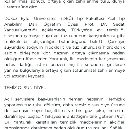
kullanılması sonucu ortaya çıkan zehirlenme türü, dünya
literatürüne girdi.
Dokuz Eylül Üniversitesi (DEÜ) Tıp Fakültesi Acil Tıp
Anabilim Dalı Öğretim Üyesi Prof. Dr. Sedat
Yanturalı,yaptığı açıklamada, Türkiye'de ev temizliği
sırasında çamaşır suyu ve tuz ruhunun karıştırılması gibi
tehlikeli bir alışkanlığın bulunduğunu belirtti. Çamaşır
suyundaki sodyum hipoklorit ve tuz ruhundaki hidroklorik
asidin birleşince klor gazının ortaya çıkmasına neden
olduğunu ifade eden Yanturalı, iki maddenin karışmasının
nefes darlığı, astım benzeri hışıltılı solunum, gözlerde
yanma bulgularıyla ortaya çıkan solunumsal zehirlenmeye
yol açtığını kaydetti.
TEMİZ OLSUN DİYE...
Acil servislere başvuranların hemen hepsinin "Temizlik
yaparken tuz ruhu döktüm, daha temiz olsun diye üstüne
de çamaşır suyu boşalttım ve bir gaz çıktı, nefesim
daralmaya başladı." hikayesini anlattığını dile getiren Prof.
Dr. Yanturalı, karıştırılan temizlik maddelerinin akciğer
bronşlarında daralmaya neden olduğunu vurguladı. Sağlıklı