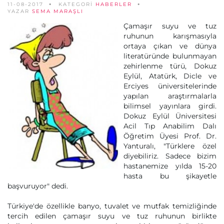
11-08-2017
KATEGORİ
HABERLER
YAZAR
SEMA MARAŞLI
Çamaşır suyu ve tuz
ruhunun karışmasıyla
ortaya çıkan ve dünya
literatüründe bulunmayan
zehirlenme türü, Dokuz
Eylül, Atatürk, Dicle ve
Erciyes üniversitelerinde
yapılan araştırmalarla
bilimsel yayınlara girdi.
Dokuz Eylül Üniversitesi
Acil Tıp Anabilim Dalı
Öğretim Üyesi Prof. Dr.
Yanturalı, "Türklere özel
diyebiliriz. Sadece bizim
hastanemize yılda 15-20
hasta bu şikayetle
başvuruyor" dedi.
Türkiye'de özellikle banyo, tuvalet ve mutfak temizliğinde
tercih edilen çamaşır suyu ve tuz ruhunun birlikte