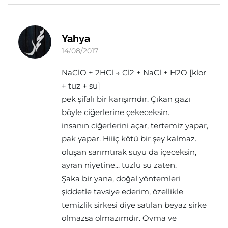
Yahya
14/08/2017
NaClO + 2HCl → Cl2 + NaCl + H2O [klor
+ tuz + su]
pek şifalı bir karışımdır. Çıkan gazı
böyle ciğerlerine çekeceksin.
insanın ciğerlerini açar, tertemiz yapar,
pak yapar. Hiiiç kötü bir şey kalmaz.
oluşan sarımtırak suyu da içeceksin,
ayran niyetine... tuzlu su zaten.
Şaka bir yana, doğal yöntemleri
şiddetle tavsiye ederim, özellikle
temizlik sirkesi diye satılan beyaz sirke
olmazsa olmazımdır. Ovma ve