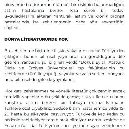
bireylerde bu durumun ölümcül bir riskinin bulunmadığını,
astım hastalarına benzer, kısa süreli bir tedavi
uyguladıklarını aktaran Yanturalı, astım ve kronik bronşit
hastalarında ise zehirlenmenin daha ağır seyrettiğini
söyledi.
DÜNYA LİTERATÜRÜNDE YOK
Bu zehirlenme biçimine ilişkin vakaların sadece Türkiye'den
çıktığını, bunun bilimsel yayınlarda da görüldüğünü dile
getiren Yanturalı, şu bilgileri verdi: "Dokuz Eylül, Atatürk,
Dicle ve Erciyes üniversiteleri tıp fakültelerinin bu
zehirlenme türü ile yaptığı yayınlar ve vaka serileri, dünyaca
ünlü bilimsel dergilerde yayınlandı.
Klor gazı zehirlenmesine yönelik literatür çok zengin ancak
temizlik yapanların bu şekilde çamaşır suyu ile tuz ruhunu
karıştırıp astım benzeri bir tabloya maruz kalmaları
Türklere özel diyebiliriz. Sadece bizim hastanemize yılda 15-
20 hasta bu şikayetle başvuruyor. Türkiye'de kaç kadın bu
nedenle zehirleniyor tam olarak bilmiyoruz ama İzmir'de de
Erzurum'da da Türkiye'nin her yerinde aynı zehirlenme