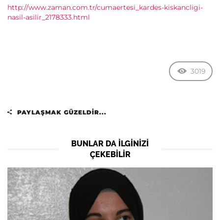
http://www.zaman.com.tr/cumaertesi_kardes-kiskancligi-
nasil-asilir_2178333.html
3019
PAYLAŞMAK GÜZELDIR...
BUNLAR DA ILGINIZI
ÇEKEBILIR