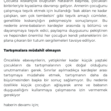
Çocukta kıskançlık oluşturan hataların başında, çocukları
birbirleriyle kıyaslama davranışı geliyor. Annenin çocuğunu
çalışmaya teşvik etmek için kullandığı ‘bak ablan ne kadar
çalışkan, sen çok tembelsin’ gibi teşvik amaçlı cümleler,
genellikle kıskançlığın pekişmesiyle sonuçlanıyor. Bu
nedenle anne-babaların kardeşler arasında iş bölümü ve
dayanışmaya teşvik edici, paylaşma duygusunu pekiştiren
ve hepsinden önemlisi her çocuğun kendi yeteneklerini ön
plana çıkaran bir tutum sergilemeleri tavsiye ediliyor.
Tartışmalara müdahil olmayın
Öncelikle ebeveynlerin, yetişkinler kadar küçük yaştaki
çocukların da tartışmalarının çok doğal olduğunu
unutmamaları gerek. Sınırlar aşılmadıkça kardeşler arası
tartışmaya müdahale etmek, tartışmanın daha da
büyümesinden başka bir sonuç sağlamıyor. Bu nedenle
özellikle küçük çocuğun ağlayarak anne ve babanın
duygusallığını kullanmaya çalışmasına izin vermemek
gerekiyor
haberin devamı için;