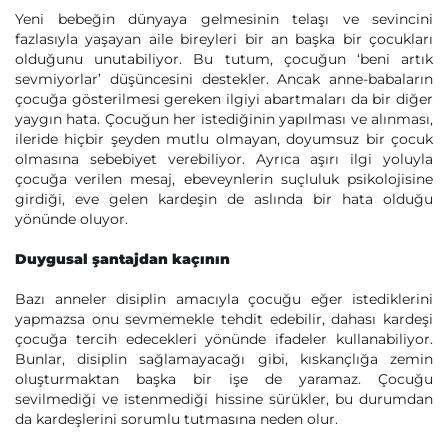
Yeni bebeğin dünyaya gelmesinin telaşı ve sevincini
fazlasıyla yaşayan aile bireyleri bir an başka bir çocukları
olduğunu unutabiliyor. Bu tutum, çocuğun ‘beni artık
sevmiyorlar’ düşüncesini destekler. Ancak anne-babaların
çocuğa gösterilmesi gereken ilgiyi abartmaları da bir diğer
yaygın hata. Çocuğun her istediğinin yapılması ve alınması,
ileride hiçbir şeyden mutlu olmayan, doyumsuz bir çocuk
olmasına sebebiyet verebiliyor. Ayrıca aşırı ilgi yoluyla
çocuğa verilen mesaj, ebeveynlerin suçluluk psikolojisine
girdiği, eve gelen kardeşin de aslında bir hata olduğu
yönünde oluyor.
Duygusal şantajdan kaçının
Bazı anneler disiplin amacıyla çocuğu eğer istediklerini
yapmazsa onu sevmemekle tehdit edebilir, dahası kardeşi
çocuğa tercih edecekleri yönünde ifadeler kullanabiliyor.
Bunlar, disiplin sağlamayacağı gibi, kıskançlığa zemin
oluşturmaktan başka bir işe de yaramaz. Çocuğu
sevilmediği ve istenmediği hissine sürükler, bu durumdan
da kardeşlerini sorumlu tutmasına neden olur.