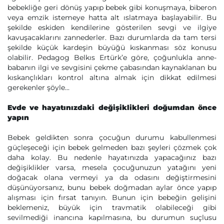
bebekliğe geri dönüş yapıp bebek gibi konuşmaya, biberon
veya emzik istemeye hatta alt ıslatmaya başlayabilir. Bu
şekilde eskiden kendilerine gösterilen sevgi ve ilgiye
kavuşacaklarını zannederler. Bazı durumlarda da tam tersi
şekilde küçük kardeşin büyüğü kıskanması söz konusu
olabilir. Pedagog Belkıs Ertürk’e göre, çoğunlukla anne-
babanın ilgi ve sevgisini çekme çabasından kaynaklanan bu
kıskançlıkları kontrol altına almak için dikkat edilmesi
gerekenler şöyle...
Evde ve hayatınızdaki değişiklikleri doğumdan önce
yapın
Bebek geldikten sonra çocuğun durumu kabullenmesi
güçleşeceği için bebek gelmeden bazı şeyleri çözmek çok
daha kolay. Bu nedenle hayatınızda yapacağınız bazı
değişiklikler varsa, mesela çocuğunuzun yatağını yeni
doğacak olana vermeyi ya da odasını değiştirmesini
düşünüyorsanız, bunu bebek doğmadan aylar önce yapıp
alışması için fırsat tanıyın. Bunun için bebeğin gelişini
beklemeniz, büyük için travmatik olabileceği gibi
sevilmediği inancına kapılmasına, bu durumun suçlusu