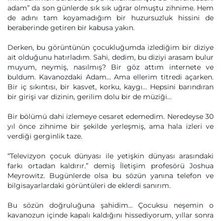
adam” da son günlerde sık sık uğrar olmuştu zihnime. Hem
de adını tam koyamadığım bir huzursuzluk hissini de
beraberinde getiren bir kabusa yakın.
Derken, bu görüntünün çocukluğumda izlediğim bir diziye
ait olduğunu hatırladım. Sahi, dedim, bu diziyi arasam bulur
muyum, neymiş, nasılmış? Bir göz attım internete ve
buldum. Kavanozdaki Adam… Ama ellerim titredi açarken.
Bir iç sıkıntısı, bir kasvet, korku, kaygı… Hepsini barındıran
bir girişi var dizinin, gerilim dolu bir de müziği…
Bir bölümü dahi izlemeye cesaret edemedim. Neredeyse 30
yıl önce zihnime bir şekilde yerleşmiş, ama hala izleri ve
verdiği gerginlik taze.
“Televizyon çocuk dünyası ile yetişkin dünyası arasındaki
farkı ortadan kaldırır.” demiş İletişim profesörü Joshua
Meyrowitz. Bugünlerde olsa bu sözün yanına telefon ve
bilgisayarlardaki görüntüleri de eklerdi sanırım.
Bu sözün doğruluğuna şahidim… Çocuksu neşemin o
kavanozun içinde kapalı kaldığını hissediyorum, yıllar sonra