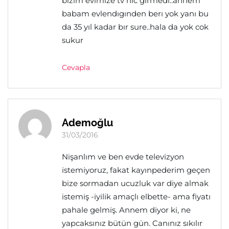
bizim evımıze tv hıc gırmedı..annem
babam evlendıgınden berı yok yanı bu
da 35 yıl kadar bır sure..hala da yok cok
sukur
Cevapla
Ademoğlu
31/03/2016
Nişanlım ve ben evde televizyon
istemiyoruz, fakat kayınpederim geçen
bize sormadan ucuzluk var diye almak
istemiş -iyilik amaçlı elbette- ama fiyatı
pahale gelmiş. Annem diyor ki, ne
yapcaksınız bütün gün. Canınız sıkılır