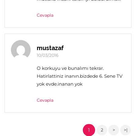
Cevapla
mustazaf
10/03/2016
O korkuyu ve bunalımı tekrar.
Hatirlattiniz inanın.bizdede 6. Sene TV
yok evde.inanan yok
Cevapla
1
2
>
>|