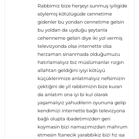
Rabbimiz bize herşeyi sunmuş iyiligide
söylemiş kötülügüde cennetime
gidenler bu yondan cennetime gelsin
bu yoldan da uyduğu şeytanla
cehenneme gelsin diye iki yol vermiş
televizyonda olsa internette olsa
herzaman sinanmada olduğumuzu
hatırlamalıyız biz müslümanlar rızgın
allahtan geldiğini iyiyi kötüyü
küçüklerimize anlatmalıyız nefsimizin
çektiğini de yil rabbimizin bize kuran
da anlatım ona iyi bi kul olarak
yaşamalıyız yahudilerin oyununa gelip
kendimizi internette bağlı televizyona
bağlı olupta ibadetimizden geri
koymasin bizi namazımızdan mahrum
etmesin 1tanecik yarabbikiz bizi hz ısa