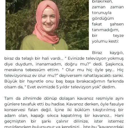
bırakırken,
zaman zaman
torunuyla
gördüğüm
fakat şahsen
tanımadığım,
bir teyze
yolumu kesti:
Biraz kaygılı,
biraz da telaşlı bir hali vardı… “ Evinizde televizyon yokmuş
diye duydum, inanamadım, doğru mu?” dedi. Şaşkınca,
merakına tebessüm ettim. “ Olur mu hiç öyle şey… Hiç
televizyonsuz ev olur mu?” deyiversem rahatlayacaktı sanki.
Büyük bir hayretle onu baş başa bırakacağımın farkında
olsam da, “ Evet evimizde 5 yıldır televizyon yok” dedim.
Tam da zihnimde dönüp dolaşan kavanoz resmiyle aynı
günlere tevafuk etti bu hadise. Kavanoz derken, öyle fasulye
konservesi falan değil. İçine iki büklüm tıkıştırılmış bir
adam olan, kapağı sıkıca kapatılmış bir kavanoz… Hani
geçmişten bir şarkı çalınır dilinize, ister istemez
mırıldanırken bulursunuz ya kendinizi… İşte bu “kavanozdaki