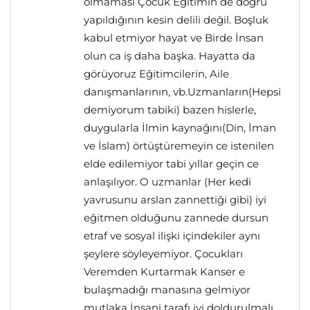
olmaması Çocuk Eğitimin de doğru
yapıldığının kesin delili değil. Boşluk
kabul etmiyor hayat ve Birde İnsan
olun ca iş daha başka. Hayatta da
görüyoruz Eğitimcilerin, Aile
danışmanlarının, vb.Uzmanların(Hepsi
demiyorum tabiki) bazen hislerle,
duygularla İlmin kaynağını(Din, İman
ve İslam) örtüştüremeyin ce istenilen
elde edilemiyor tabi yıllar geçin ce
anlaşılıyor. O uzmanlar (Her kedi
yavrusunu arslan zannettiği gibi) iyi
eğitmen olduğunu zannede dursun
etraf ve sosyal ilişki içindekiler aynı
şeylere söyleyemiyor. Çocukları
Veremden Kurtarmak Kanser e
bulaşmadığı manasına gelmiyor
mutlaka İnsani tarafı iyi doldurulmalı.