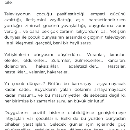
bile.
Televizyonun, çocuğu pasifleştirdiği, empati gücünü
azalttığı, iletişimini zayıflattığı, aşırı hareketlendirirken
yorduğu, zihinsel gücünü yavaşlattığı, duygularına zarar
verdiği… ve daha pek çok zararını biliyordum da… Yetişkin
dünyası ile çocuk dünyasının arasındaki çizginin televizyon
ile silikleşmesi, gerçeği, beni bir hayli sarstı.
Yetişkinlerin dünyasını düşündüm… Vuranlar, kıranlar,
ölenler, öldürenler… Zulümler, zulmedenler… kandıran,
dolandıran, haksızlıklar, adaletsizlikler… Hastalar,
hastalıklar… yalanlar, hakaretler…
Ya çocuk dünyası? Bütün bu karmaşayı taşıyamayacak
kadar sade… Büyüklerin yalan dolanını anlayamayacak
kadar masum… Ve bu masumiyetleri de sebepsiz değil ki,
her birimize bir zamanlar sunulan büyük bir lütuf.
Duygularını pozitif hislerle olabildiğince genişletmeye
ihtiyaçları var çocukların. Belki de bu yüzden dünyadan
bihaber yaratılışları. Gelecek günler için içlerinde güç