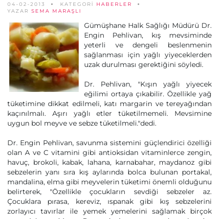
04-02-2013
KATEGORİ
HABERLER
YAZAR
SEMA MARAŞLI
Gümüşhane Halk Sağlığı Müdürü Dr.
Engin Pehlivan, kış mevsiminde
yeterli ve dengeli beslenmenin
sağlanması için yağlı yiyeceklerden
uzak durulması gerektiğini söyledi.
Dr. Pehlivan, "Kışın yağlı yiyecek
eğilimi ortaya çıkabilir. Özellikle yağ
tüketimine dikkat edilmeli, katı margarin ve tereyağından
kaçınılmalı. Aşırı yağlı etler tüketilmemeli. Mevsimine
uygun bol meyve ve sebze tüketilmeli."dedi.
Dr. Engin Pehlivan, savunma sistemini güçlendirici özelliği
olan A ve C vitamini gibi antioksidan vitaminlerce zengin,
havuç, brokoli, kabak, lahana, karnabahar, maydanoz gibi
sebzelerin yanı sıra kış aylarında bolca bulunan portakal,
mandalina, elma gibi meyvelerin tüketimi önemli olduğunu
belirterek, "Özellikle çocukların sevdiği sebzeler az.
Çocuklara pırasa, kereviz, ıspanak gibi kış sebzelerini
zorlayıcı tavırlar ile yemek yemelerini sağlamak birçok