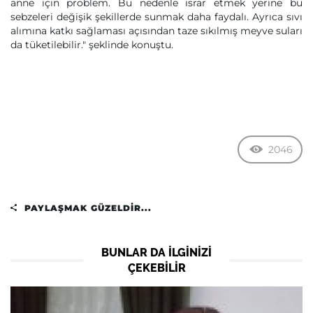
anne için problem. Bu nedenle ısrar etmek yerine bu
sebzeleri değişik şekillerde sunmak daha faydalı. Ayrıca sıvı
alımına katkı sağlaması açısından taze sıkılmış meyve suları
da tüketilebilir." şeklinde konuştu.
2046
PAYLAŞMAK GÜZELDIR...
BUNLAR DA ILGINIZI
ÇEKEBILIR