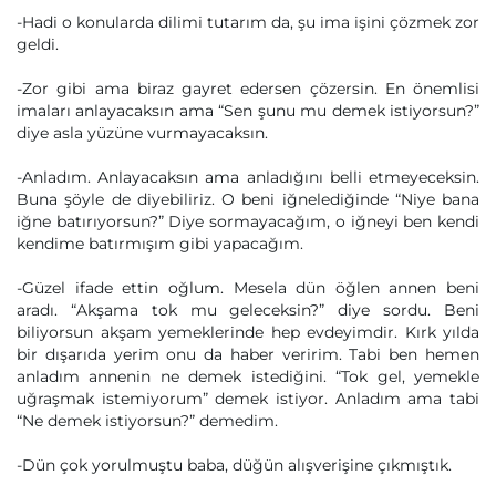
-Hadi o konularda dilimi tutarım da, şu ima işini çözmek zor
geldi.
-Zor gibi ama biraz gayret edersen çözersin. En önemlisi
imaları anlayacaksın ama “Sen şunu mu demek istiyorsun?”
diye asla yüzüne vurmayacaksın.
-Anladım. Anlayacaksın ama anladığını belli etmeyeceksin.
Buna şöyle de diyebiliriz. O beni iğnelediğinde “Niye bana
iğne batırıyorsun?” Diye sormayacağım, o iğneyi ben kendi
kendime batırmışım gibi yapacağım.
-Güzel ifade ettin oğlum. Mesela dün öğlen annen beni
aradı. “Akşama tok mu geleceksin?” diye sordu. Beni
biliyorsun akşam yemeklerinde hep evdeyimdir. Kırk yılda
bir dışarıda yerim onu da haber veririm. Tabi ben hemen
anladım annenin ne demek istediğini. “Tok gel, yemekle
uğraşmak istemiyorum” demek istiyor. Anladım ama tabi
“Ne demek istiyorsun?” demedim.
-Dün çok yorulmuştu baba, düğün alışverişine çıkmıştık.