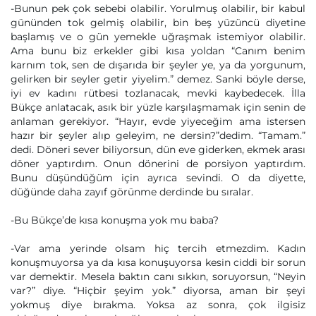
-Bunun pek çok sebebi olabilir. Yorulmuş olabilir, bir kabul
gününden tok gelmiş olabilir, bin beş yüzüncü diyetine
başlamış ve o gün yemekle uğraşmak istemiyor olabilir.
Ama bunu biz erkekler gibi kısa yoldan “Canım benim
karnım tok, sen de dışarıda bir şeyler ye, ya da yorgunum,
gelirken bir seyler getir yiyelim.” demez. Sanki böyle derse,
iyi ev kadını rütbesi tozlanacak, mevki kaybedecek. İlla
Bükçe anlatacak, asık bir yüzle karşılaşmamak için senin de
anlaman gerekiyor. “Hayır, evde yiyeceğim ama istersen
hazır bir şeyler alıp geleyim, ne dersin?”dedim. “Tamam.”
dedi. Döneri sever biliyorsun, dün eve giderken, ekmek arası
döner yaptırdım. Onun dönerini de porsiyon yaptırdım.
Bunu düşündüğüm için ayrıca sevindi. O da diyette,
düğünde daha zayıf görünme derdinde bu sıralar.
-Bu Bükçe’de kısa konuşma yok mu baba?
-Var ama yerinde olsam hiç tercih etmezdim. Kadın
konuşmuyorsa ya da kısa konuşuyorsa kesin ciddi bir sorun
var demektir. Mesela baktın canı sıkkın, soruyorsun, “Neyin
var?” diye. “Hiçbir şeyim yok.” diyorsa, aman bir şeyi
yokmuş diye bırakma. Yoksa az sonra, çok ilgisiz