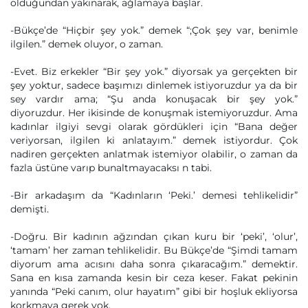
olduğundan yakınarak, ağlamaya başlar.
-Bükçe’de “Hiçbir şey yok.” demek “;Çok şey var, benimle
ilgilen.” demek oluyor, o zaman.
-Evet. Biz erkekler “Bir şey yok.” diyorsak ya gerçekten bir
şey yoktur, sadece başımızı dinlemek istiyoruzdur ya da bir
sey vardır ama; “Şu anda konuşacak bir şey yok.”
diyoruzdur. Her ikisinde de konuşmak istemiyoruzdur. Ama
kadınlar ilgiyi sevgi olarak gördükleri için “Bana değer
veriyorsan, ilgilen ki anlatayım.” demek istiyordur. Çok
nadiren gerçekten anlatmak istemiyor olabilir, o zaman da
fazla üstüne varıp bunaltmayacaksı n tabi.
-Bir arkadaşım da “Kadınların ‘Peki.’ demesi tehlikelidir”
demişti.
-Doğru. Bir kadının ağzından çıkan kuru bir ‘peki’, ‘olur’,
‘tamam’ her zaman tehlikelidir. Bu Bükçe’de “Şimdi tamam
diyorum ama acısını daha sonra çıkaracağım.” demektir.
Sana en kısa zamanda kesin bir ceza keser. Fakat pekinin
yanında “Peki canım, olur hayatım” gibi bir hoşluk ekliyorsa
korkmaya gerek yok.