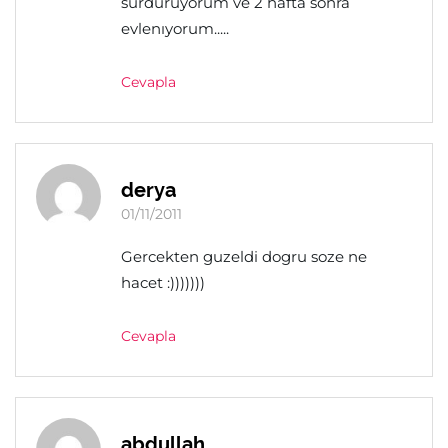
sürdürüyorum ve 2 hafta sonra
evlenıyorum.....
Cevapla
derya
01/11/2011
Gercekten guzeldi dogru soze ne
hacet :)))))))
Cevapla
abdullah