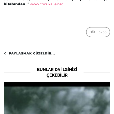
kitabından
…”
www.cocukaile.net
13233
PAYLAŞMAK GÜZELDIR...
BUNLAR DA ILGINIZI
ÇEKEBILIR