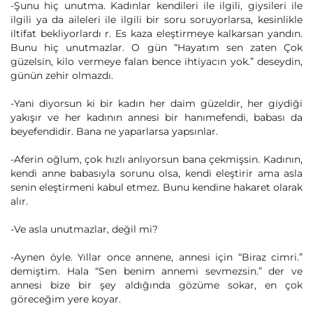
-Şunu hiç unutma. Kadınlar kendileri ile ilgili, giysileri ile
ilgili ya da aileleri ile ilgili bir soru soruyorlarsa, kesinlikle
iltifat bekliyorlardı r. Es kaza eleştirmeye kalkarsan yandın.
Bunu hiç unutmazlar. O gün “Hayatım sen zaten Çok
güzelsin, kilo vermeye falan bence ihtiyacın yok.” deseydin,
günün zehir olmazdı.
-Yani diyorsun ki bir kadın her daim güzeldir, her giydiği
yakışır ve her kadının annesi bir hanımefendi, babası da
beyefendidir. Bana ne yaparlarsa yapsınlar.
-Aferin oğlum, çok hızlı anlıyorsun bana çekmişsin. Kadının,
kendi anne babasıyla sorunu olsa, kendi eleştirir ama asla
senin eleştirmeni kabul etmez. Bunu kendine hakaret olarak
alır.
-Ve asla unutmazlar, değil mi?
-Aynen öyle. Yıllar once annene, annesi için “Biraz cimri.”
demiştim. Hala “Sen benim annemi sevmezsin.” der ve
annesi bize bir şey aldığında gözüme sokar, en çok
göreceğim yere koyar.