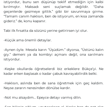
istiyordur, bunu sen düşünüp teklif etmediğin için kalbi
kırılmıştır. Maksadı seni suçlamak değildir. “Daha
geçenlerde gezmeye gittik.” gibi bir savunmaya girme.
“Tamam canım haklısın, ben de istiyorum, en kısa zamanda
gideriz.” de, konu kapanır.
Tabi ilk fırsatta da sözünü yerine getirirsen iyi olur.
-Küçük ama önemli detaylar.
-Aynen öyle. Mesela karın “Üşüdüm.” diyorsa, “Üstünü kalın
giy.” demeni ya da kombiyi açmanı değil, ona sarılmanı
istiyordur.
-Keşke okullarda öğretselerdi biz erkeklere Bükçe’yi. Ne
kadar erken başlasak o kadar çabuk kavrayabilirdik belki.
-Haklısın, aslında ben de sana öğretmek için geç kaldım.
Neyse zararın neresinden dönülse kardır.
-Not mu alsaydım… Epeyce detayı varmış dilin.