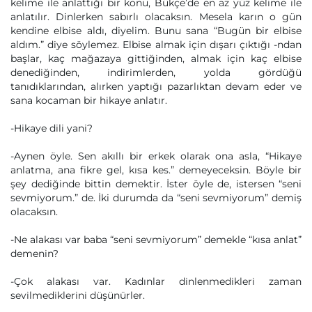
kelime ile anlattığı bir konu, Bükçe’de en az yüz kelime ile
anlatılır. Dinlerken sabırlı olacaksın. Mesela karın o gün
kendine elbise aldı, diyelim. Bunu sana “Bugün bir elbise
aldım.” diye söylemez. Elbise almak için dışarı çıktığı -ndan
başlar, kaç mağazaya gittiğinden, almak için kaç elbise
denediğinden, indirimlerden, yolda gördüğü
tanıdıklarından, alırken yaptığı pazarlıktan devam eder ve
sana kocaman bir hikaye anlatır.
-Hikaye dili yani?
-Aynen öyle. Sen akıllı bir erkek olarak ona asla, “Hikaye
anlatma, ana fikre gel, kısa kes.” demeyeceksin. Böyle bir
şey dediğinde bittin demektir. İster öyle de, istersen “seni
sevmiyorum.” de. İki durumda da “seni sevmiyorum” demiş
olacaksın.
-Ne alakası var baba “seni sevmiyorum” demekle “kısa anlat”
demenin?
-Çok alakası var. Kadınlar dinlenmedikleri zaman
sevilmediklerini düşünürler.