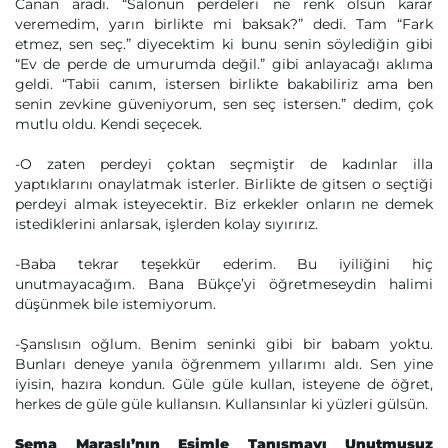
Canan aradı. “Salonun perdeleri ne renk olsun karar
veremedim, yarın birlikte mi baksak?” dedi. Tam “Fark
etmez, sen seç.” diyecektim ki bunu senin söylediğin gibi
“Ev de perde de umurumda değil.” gibi anlayacağı aklıma
geldi. “Tabii canım, istersen birlikte bakabiliriz ama ben
senin zevkine güveniyorum, sen seç istersen.” dedim, çok
mutlu oldu. Kendi seçecek.
-O zaten perdeyi çoktan seçmiştir de kadınlar illa
yaptıklarını onaylatmak isterler. Birlikte de gitsen o seçtiği
perdeyi almak isteyecektir. Biz erkekler onların ne demek
istediklerini anlarsak, işlerden kolay sıyırırız.
-Baba tekrar teşekkür ederim. Bu iyiliğini hiç
unutmayacağım. Bana Bükçe’yi öğretmeseydin halimi
düşünmek bile istemiyorum.
-Şanslısın oğlum. Benim seninki gibi bir babam yoktu.
Bunları deneye yanıla öğrenmem yıllarımı aldı. Sen yine
iyisin, hazıra kondun. Güle güle kullan, isteyene de öğret,
herkes de güle güle kullansın. Kullansınlar ki yüzleri gülsün.
Sema Maraşlı’nın Eşimle Tanışmayı Unutmuşuz