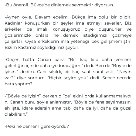
-Bu önemli. Bükçe’de dinlemek sevmektir diyorsun.
-Aynen öyle. Devam edelim. Bükçe ima dolu bir dildir.
Kadınlar konuşurken bir şeyler ima etmeyi severler. Biz
erkekler de imalı konuşuyoruz diye düşünürler ve
gözlerimizle onlara ne demek istediğimizi çözmeye
çalışırlar. Oysa erkeklerin ima yeteneği pek gelişmemiştir.
Bizim kastımız söylediğimiz şeydir.
-Geçen hafta Canan bana “Bir kaç kilo daha versem
gelinliğin içinde daha iyi duracağım.” dedi. Ben de “Böyle de
iyisin.” dedim. Canı sıkıldı, bir kaç saat surat astı. “;Neyin
var?” diye sordum. “Hiçbir şeyim yok.” dedi. Sence nerede
hata yaptım?
-“Böyle de iyisin” derken o “de” ekini orda kullanmamalıydı
n. Canan bunu şöyle anlamıştır. “Böyle de fena sayılmazsın,
eh işte, idare edersin ama tabi daha da iyi, daha da güzel
olabilirsin.”
-Peki ne demem gerekiyordu?