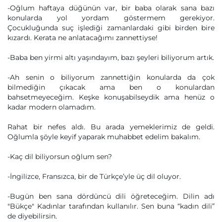
-Oğlum haftaya düğünün var, bir baba olarak sana bazı
konularda yol yordam göstermem gerekiyor.
Çocukluğunda suç işlediği zamanlardaki gibi birden bire
kızardı. Kerata ne anlatacağımı zannettiyse!
-Baba ben yirmi altı yaşındayım, bazı şeyleri biliyorum artık.
-Ah senin o biliyorum zannettiğin konularda da çok
bilmediğin çıkacak ama ben o konulardan
bahsetmeyeceğim. Keşke konuşabilseydik ama henüz o
kadar modern olamadım.
Rahat bir nefes aldı. Bu arada yemeklerimiz de geldi.
Oğlumla şöyle keyif yaparak muhabbet edelim bakalım.
-Kaç dil biliyorsun oğlum sen?
-İngilizce, Fransızca, bir de Türkçe’yle üç dil oluyor.
-Bugün ben sana dördüncü dili öğreteceğim. Dilin adı
"Bükçe" Kadınlar tarafından kullanılır. Sen buna “kadın dili”
de diyebilirsin.