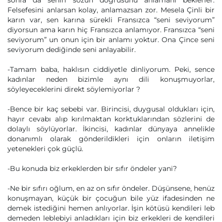
sonra da senin sözün doğrusunu anlamanı beklerler.
Felsefesini anlarsan kolay, anlamazsan zor. Mesela Çinli bir
karın var, sen karına sürekli Fransızca “seni seviyorum”
diyorsun ama karın hiç Fransızca anlamıyor. Fransızca “seni
seviyorum” un onun için bir anlamı yoktur. Ona Çince seni
seviyorum dediğinde seni anlayabilir.
-Tamam baba, haklısın ciddiyetle dinliyorum. Peki, sence
kadınlar neden bizimle aynı dili konuşmuyorlar,
söyleyeceklerini direkt söylemiyorlar ?
-Bence bir kaç sebebi var. Birincisi, duygusal oldukları için,
hayır cevabı alıp kırılmaktan korktuklarından sözlerini de
dolaylı söylüyorlar. İkincisi, kadınlar dünyaya annelikle
donanımlı olarak gönderildikleri için onların iletişim
yetenekleri çok güçlü.
-Bu konuda biz erkeklerden bir sıfır öndeler yani?
-Ne bir sıfırı oğlum, en az on sıfır öndeler. Düşünsene, henüz
konuşmayan, küçük bir çocuğun bile yüz ifadesinden ne
demek istediğini hemen anlıyorlar. İşin kötüsü kendileri leb
demeden leblebiyi anladıkları için biz erkekleri de kendileri