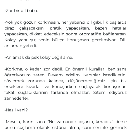
-Zor bir dil baba.
-Yok yok gözün korkmasın, her yabancı dil gibi. İlk başlarda
biraz çalışacaksın, pratik yapacaksın, bazen hatalar
yapacaksın, dikkat edeceksin sonra otomatiğe bağlanırsın.
Kolay yanı şu; senin bükçe konuşman gerekmiyor. Dili
anlaman yeterli.
-Anlamak da pek kolay değil ama.
-Korkma, o kadar zor değil. En önemli kuralları ben sana
öğretiyorum zaten. Devam edelim. Kadınlar istediklerini
söylemek zorunda kalınca, düşünemediğimiz için biz
erkeklere kızarlar ve konuşurken suçlayarak konuşurlar;
fakat suçladıklarının farkında olmazlar. Sitem ediyoruz
zannederler.
-Nasıl yani?
-Mesela, karın sana “Ne zamandır dışarı çıkmadık.” derse
bunu suçlama olarak üstüne alma, canı seninle gezmek