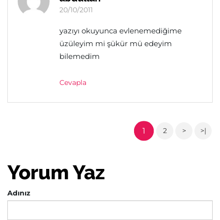
20/10/2011
yazıyı okuyunca evlenemediğime
üzüleyim mi şükür mü edeyim
bilemedim
Cevapla
1
2
>
>|
Yorum Yaz
Adınız