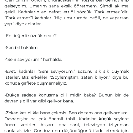
-Sen bilirsin oğlum, unutacaksan al. Keşke ben de not alıp
gelseydim. Umarım sana eksik öğretmem. Şimdi aklıma
geldi. Kadınların en nefret ettiği sözcük “Fark etmez.”dir.
“Fark etmez”i kadınlar “Hiç umurumda değil, ne yaparsan
yap.” diye anlarlar.
-En değerli sözcük nedir?
-Sen bil bakalım.
-“Seni seviyorum.” herhalde.
-Evet, kadınlar “Seni seviyorum.” sözünü sık sık duymak
isterler. Biz erkekler “;Söylemiştim, zaten biliyor.” diye bu
konuda gaflete düşmemeliyiz.
-Bükçe sadece konuşma dili midir baba? Bunun bir de
davranış dili var gibi geliyor bana.
-Zekan kesinlikle bana çekmiş. Ben de tam ona geliyordum.
Davranışlar da çok önemli tabii. Kadınlar küçük şeylere
önem verirler. Akşam ona sarıl, televizyon izliyorsan
sarılarak izle. Gündüz onu düşündüğünü ifade etmek için