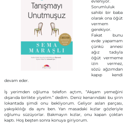
evleniyor.
Sorumluluk
sahibi bir baba
olarak ona öğüt
vermem
gerekiyor.
Fakat bunu
evde yapamam
çünkü annesi
ağız tadıyla
öğüt vermeme
izin vermez,
sözü ağzımdan
kapıp kendi
devam eder.
İş yerimden oğluma telefon açtım, “Akşam yemeğini
dışarıda birlikte yiyelim.” dedim. Deniz kenarındaki bu şirin
lokantada şimdi onu bekliyorum. Geliyor aslan parçası,
yakışıklılığı da aynı ben. Yan masadaki kızlar gözleriyle
oğlumu süzüyorlar. Bakmayın kızlar, onu kapan çoktan
kaptı. Hoş beşten sonra konuya giriyorum.