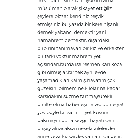
farkında mısınız bilmiyorum ama
müslüman olarak şikayet ettiğiiz
şeylere bizzat kendiniz teşvik
etmişsiniz bu yazıda.bir kere nişanlı
demek yabancı demektir yani
namahrem demektir. dışardaki
birbirini tanımayan bir kız ve erkekten
bir farkı yoktur mahremiyet
açısından.burda ise resmen karı koca
gibi olmuşlar.bir tek aynı evde
yaşamadıkları kalmış.'hayatım,çok
güzelsin' bilmem ne,kilolarına kadar
karşıdakini süzme tartma,sürekli
birlilte olma haberleşme vs.. bu ne ya!
yok böyle bir samimiyet kusura
bakmayın.buna sevgili hayatı denir.
birşey alnacaksa mesela ailelerden
anne veya kızkardeş yanlarında gelir.