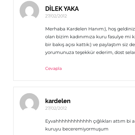
DİLEK YAKA
27/02/2012
Merhaba Kardelen Hanım:), hoş geldiniz! 
olan bizim kadınımıza kuru fasulye mi k
bir bakış açısı kattık:) ve paylaştım siz de
yorumunuza teşekkür ederim, dost selaml
Cevapla
kardelen
27/02/2012
Eyvahhhhhhhhhhhh çığlıkları attım bi an
kuruyu beceremiyormuşum