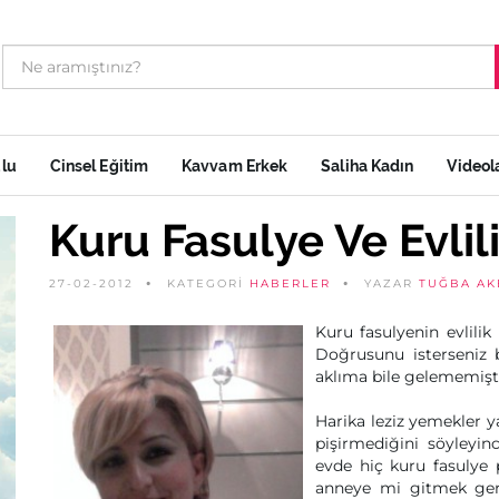
ulu
Cinsel Eğitim
Kavvam Erkek
Saliha Kadın
Videol
Kuru Fasulye Ve Evlil
27-02-2012
KATEGORİ
HABERLER
YAZAR
TUĞBA AK
Kuru fasulyenin evlili
Doğrusunu isterseniz 
aklıma bile gelememişt
Harika leziz yemekler 
pişirmediğini söyleyi
evde hiç kuru fasulye
anneye mi gitmek ger