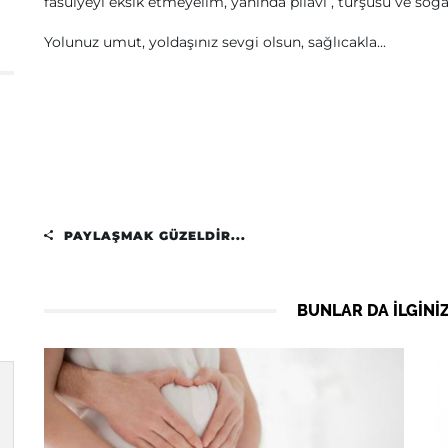
fasulyeyi eksik etmeyelim, yanında pilavı , turşusu ve soğan
Yolunuz umut, yoldaşınız sevgi olsun, sağlıcakla...
PAYLAŞMAK GÜZELDIR...
BUNLAR DA ILGINIZ