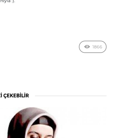
ıyla :).
1866
I ÇEKEBILIR