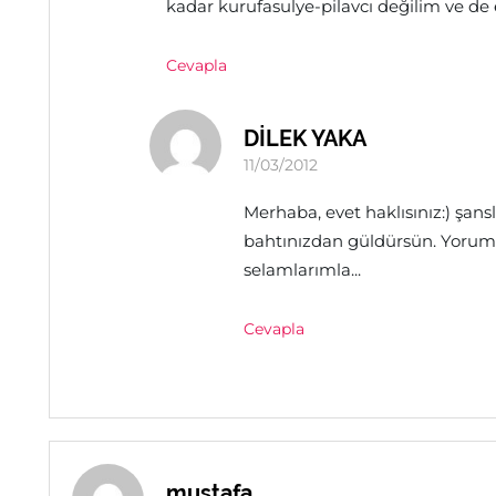
kadar kurufasulye-pilavcı değilim ve d
Cevapla
DİLEK YAKA
11/03/2012
Merhaba, evet haklısınız:) şans
bahtınızdan güldürsün. Yorum
selamlarımla...
Cevapla
mustafa