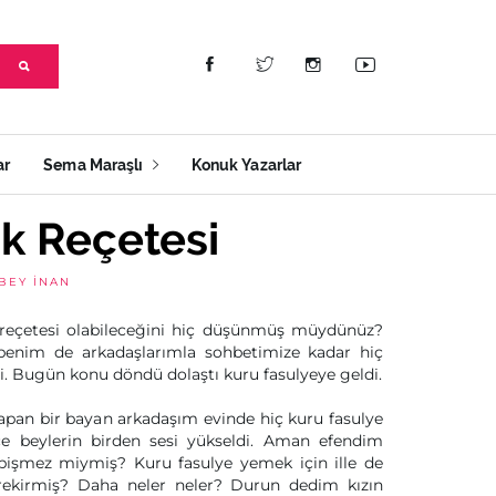
ar
Sema Maraşlı
Konuk Yazarlar
ik Reçetesi
BEY İNAN
k reçetesi olabileceğini hiç düşünmüş müydünüz?
benim de arkadaşlarımla sohbetimize kadar hiç
i. Bugün konu döndü dolaştı kuru fasulyeye geldi.
yapan bir bayan arkadaşım evinde hiç kuru fasulye
nce beylerin birden sesi yükseldi. Aman efendim
 pişmez miymiş? Kuru fasulye yemek için ille de
ekirmiş? Daha neler neler? Durun dedim kızın