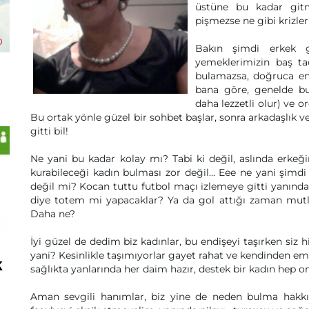
üstüne bu kadar gitm
pişmezse ne gibi krizle
Bakın şimdi erkek gö
yemeklerimizin baş t
bulamazsa, doğruca en 
bana göre, genelde bu
daha lezzetli olur) ve 
Bu ortak yönle güzel bir sohbet başlar, sonra arkadaşlık 
gitti bil!
Ne yani bu kadar kolay mı? Tabi ki değil, aslında erkeğ
kurabileceği kadın bulması zor değil… Eee ne yani şim
değil mi? Kocan tuttu futbol maçı izlemeye gitti yanınd
diye totem mi yapacaklar? Ya da gol attığı zaman mutlulu
Daha ne?
İyi güzel de dedim biz kadınlar, bu endişeyi taşırken siz
yani? Kesinlikle taşımıyorlar gayet rahat ve kendinden emi
k
sağlıkta yanlarında her daim hazır, destek bir kadın hep o
Aman sevgili hanımlar, biz yine de neden bulma hakkı