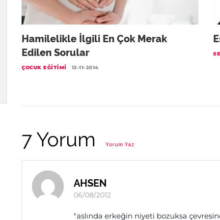
Hamilelikle İlgili En Çok Merak
E
Edilen Sorular
S
ÇOCUK EĞITIMI
13-11-2014
7 Yorum
Yorum Yaz
AHSEN
06/08/2012
"aslında erkeğin niyeti bozuksa çevresi