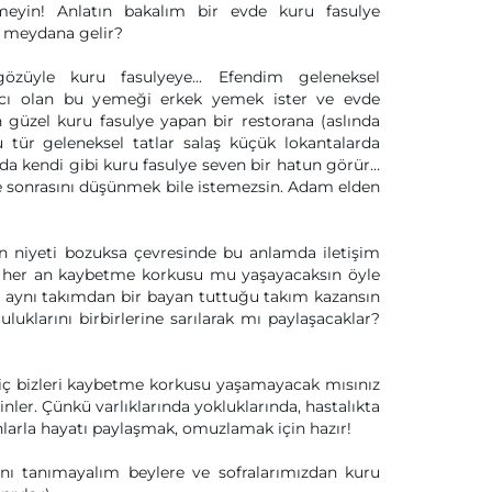
eyin! Anlatın bakalım bir evde kuru fasulye
r meydana gelir?
züyle kuru fasulyeye... Efendim geleneksel
acı olan bu yemeği erkek yemek ister ve evde
güzel kuru fasulye yapan bir restorana (aslında
 tür geleneksel tatlar salaş küçük lokantalarda
orda kendi gibi kuru fasulye seven bir hatun görür…
ve sonrasını düşünmek bile istemezsin. Adam elden
in niyeti bozuksa çevresinde bu anlamda iletişim
di her an kaybetme korkusu mu yaşayacaksın öyle
a aynı takımdan bir bayan tuttuğu takım kazansın
klarını birbirlerine sarılarak mı paylaşacaklar?
 hiç bizleri kaybetme korkusu yaşamayacak mısınız
nler. Çünkü varlıklarında yokluklarında, hastalıkta
nlarla hayatı paylaşmak, omuzlamak için hazır!
nı tanımayalım beylere ve sofralarımızdan kuru