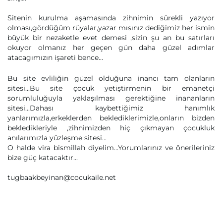
Sitenin kurulma aşamasında zihnimin sürekli yazıyor
olması,gördüğüm rüyalar,yazar mısınız dediğimiz her ismin
büyük bir nezaketle evet demesi ,sizin şu an bu satırları
okuyor olmanız her geçen gün daha güzel adımlar
atacagımızın işareti bence...
when will
sex dolls
become affordable?
Bu site evliliğin güzel olduğuna inancı tam olanların
sitesi...Bu site çocuk yetiştirmenin bir emanetçi
sorumluluğuyla yaklaşılması gerektiğine inananların
sitesi...Dahası kaybettiğimiz hanımlık
yanlarımızla,erkeklerden beklediklerimizle,onların bizden
bekledikleriyle ,zihnimizden hiç çıkmayan çocukluk
anılarımızla yüzleşme sitesi...
O halde vira bismillah diyelim...Yorumlarınız ve önerileriniz
bize güç katacaktır...
tugbaakbeyinan@cocukaile.net