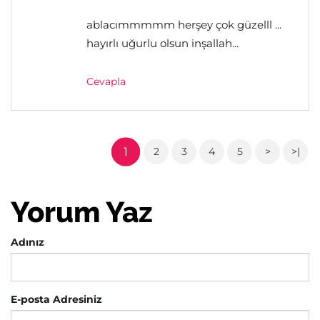
ablacımmmmm herşey çok güzelll ...
hayırlı uğurlu olsun inşallah...
Cevapla
1
2
3
4
5
>
>|
Yorum Yaz
Adınız
E-posta Adresiniz