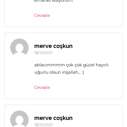
emanet ediyorum.
Cevapla
merve coşkun
18/10/2011
ablacımmmm çok çok güzel hayırlı
uğurlu olsun inşallah... :)
Cevapla
merve coşkun
18/10/2011