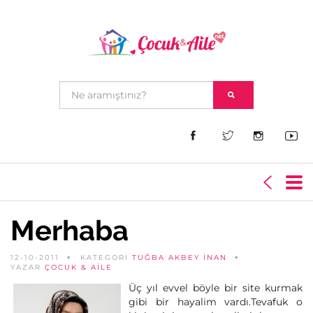
Merhaba
12-10-2011
KATEGORİ
TUĞBA AKBEY İNAN
YAZAR
ÇOCUK & AILE
Üç yıl evvel böyle bir site kurmak
gibi bir hayalim vardı.Tevafuk o