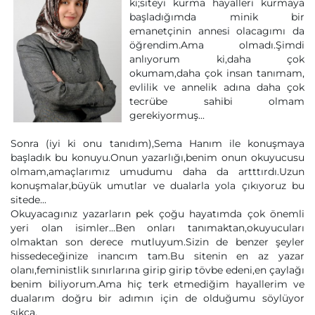
ki;siteyi kurma hayalleri kurmaya
başladığımda minik bir
emanetçinin annesi olacagımı da
öğrendim.Ama olmadı.Şimdi
anlıyorum ki,daha çok
okumam,daha çok insan tanımam,
evlilik ve annelik adına daha çok
tecrübe sahibi olmam
gerekiyormuş...
Sonra (iyi ki onu tanıdım),Sema Hanım ile konuşmaya
başladık bu konuyu.Onun yazarlığı,benim onun okuyucusu
olmam,amaçlarımız umudumu daha da artttırdı.Uzun
konuşmalar,büyük umutlar ve dualarla yola çıkıyoruz bu
sitede...
courage is a psychic symbolism about
replica rolex
us
Okuyacagınız yazarların pek çoğu hayatımda çok önemli
yeri olan isimler...Ben onları tanımaktan,okuyucuları
olmaktan son derece mutluyum.Sizin de benzer şeyler
hissedeceğinize inancım tam.Bu sitenin en az yazar
olanı,feministlik sınırlarına girip girip tövbe edeni,en çaylağı
benim biliyorum.Ama hiç terk etmediğim hayallerim ve
dualarım doğru bir adımın için de olduğumu söylüyor
sıkça.