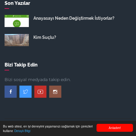
Son Yazılar
Anayasayı Neden Değiştirmek İstiyorlar?
Kim Suçlu?
Bizi Takip Edin
Bizi sosyal medyada takip edin.
Bu web sitesi, en iyi deneyimi yaşamanızı sağlamak için çerezleri
Anladım!
kullanır.
Detaylı Bilgi
Anasayfa
Hakkımızda
İletişim