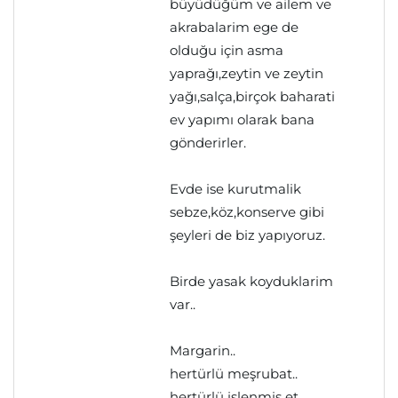
büyüdüğüm ve ailem ve
akrabalarim ege de
olduğu için asma
yaprağı,zeytin ve zeytin
yağı,salça,birçok baharati
ev yapımı olarak bana
gönderirler.
Evde ise kurutmalik
sebze,köz,konserve gibi
şeyleri de biz yapıyoruz.
Birde yasak koyduklarim
var..
Margarin..
hertürlü meşrubat..
hertürlü işlenmiş et