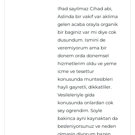
Ifrad sayilmaz Cihad abi,
Aslinda bir vakif var aklima
gelen acaba orayla organik
bir baginiz var mi diye cok
dusundum. Ismini de
veremiyorum ama bir
donem orda donemsel
hizmetlerim oldu ve yeme
icme ve tesettur
konusunda muntesibleri
hayli gayretli, dikkatliler.
Vesileleriyle gida
konusunda onlardan cok
sey ogrendim. Soyle
bakinca ayni kaynaktan da
besleniyorsunuz ve neden
olmasin diyorum bazen