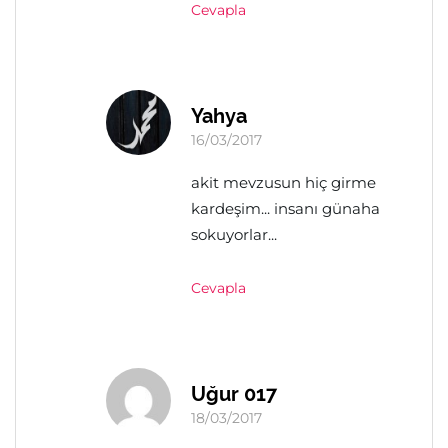
Cevapla
Yahya
16/03/2017
akit mevzusun hiç girme
kardeşim... insanı günaha
sokuyorlar...
Cevapla
Uğur 017
18/03/2017