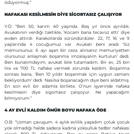
ödüyormuş.”
NAFAKASI KESİLMESİN DİYE SİGORTASIZ ÇALIŞIYOR
Y.Ö: “Ben 50, karım 40 yaşında. Beş yıl önce ayrıldık.
Avukatının verdiği taktikle, ‘Kocam bana tecavüz etti’ diye
evden attırdı. Karakollarda süründürdüler. 22, 17, 16 ve 9
yaşlarında 4 cocuğumuz var. Avukatı beni aradı ‘Siz
memursunuz. 6 ayı aşan bir ceza alırsanız memuriyetten
olursunuz anlaşmalı boşanma imzalayalım kurtulun’ dedi.
Ben bunalımdayım, avukat bile tutamadım. Bir ev, 25 bin
lira ve 700 TL nafaka vermek zorunda kaldım. Boşanma
sonrası bana, ‘Ben 10 yıldır boşanmak için uygun zamanı
bekliyordum’ dedi. Nasılsa boşanacağım diye beni aldatmış.
En son evli bir adamla birlikte. O’nun işyerinde nafaka
kesilmesin diye sigortasız çalışoyur. Ne yapacağım
bilmiyorum.”
4 AY EVLİ KALDIM ÖMÜR BOYU NAFAKA ÖDE
O.B: “Uzman çavuşum. 4 aylık evlilik yaşadım çoluk çocuk
yok olmadığı halde sadece kadına yoksulluk tedbir nafakası