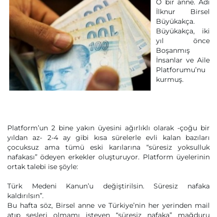
O bir anne. Adı
İlknur Birsel
Büyükakça.
Büyükakça, iki
yıl önce
Boşanmış
İnsanlar ve Aile
Platforumu’nu
kurmuş.
Platform’un 2 bine yakın üyesini ağırlıklı olarak -çoğu bir
yıldan az- 2-4 ay gibi kısa sürelerle evli kalan bazıları
çocuksuz ama tümü eski karılarına “süresiz yoksulluk
nafakası” ödeyen erkekler oluşturuyor. Platform üyelerinin
ortak talebi ise şöyle:
Türk Medeni Kanun’u değiştirilsin. Süresiz nafaka
kaldırılsın”.
Bu hafta söz, Birsel anne ve Türkiye’nin her yerinden mail
atıp sesleri olmamı isteyen “süresiz nafaka” mağduru