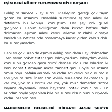
EŞİM BENİ NÖBET TUTUYORUM DİYE BOŞADI
Evliliğim sadece 2 ay sürdü. Mesleğim gereği çok tayin
gören bir insanım. Nişanlılık sürecinde eşimin ailesi ile
defalarca bu konuyu konuştum. Her şey çok güzel
gidiyordu. Henüz evliliğimin daha birkaç haftası dahi
dolmadan eşimin ailesi kendi aileme müdahil olmaya
başladı ve neticesinde boşanmaya kadar giden kabus dolu
bir süreç yaşadım.
Beni en çok üzen de eşimin evliliğimin daha 1 ayı dolmadan
‘Ben senin nöbet tutacağını bilmiyordum, bilseydim evlilik
konusunu gözden geçirirdim’ demesi oldu. Ne bilirdim ki
beni nöbet tutmayan asker zannettiğini. Böyle bir insana
ömür boyu nafaka vermek ne kadar acı verici bir durumdur
soruyorum size. İnsanların evlilik sürelerine bakmadan işi
var mı, yok mu borcu var mı, yok mu? demeden sözde
beyana dayanarak insan hayatına ipotek konur mu? En
azından böyle yapanlara bile bir süresi olsun bunun diyecek
kadar insanım ben.
MAHKEMELER BELGELERİ DİKKATE ALSIN SGK’YA