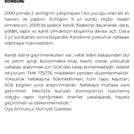
SORSUN:
2000 yılında 2. evliliğimi çalışmayan 1 kız çocuğu olan bir ev
hanımı ile yaptım. Evliliğim 9 yıl sürdü. Hiçbir neden
olmaksızın, 2009’da sadece kendi ifadesine dayanarak, darp,
şiddet, rapor vs. kanıt olmaksızın boşanma davası açtı. Dava
3 yıl sürdükten sonra boşandık. Kendisine yoksulluk nafakası
ödemeye hükmedildim.
Kendi adına gayrimenkulleri var, vefat eden babasından dul
ve yetim aylığı bulunmakta olup, kasıtlı olarak yoksulluk
nafakası alabilmek için SGK’dan talep etmemektedir. Adalet
istiyorum. TMK 175/176 maddeleri yeniden düzenlenmelidir.
Yoksulluk nafakasına hükmedilirken, tüm tapu kayıtları,
SGK bilgileri iyice araştırılmalıdır. Nafakaya mutlaka süre
getirilmeli. Meclis’te kurulan Komisyon’un hazırlamış
olduğu rapor içeriğindeki öneriler yasalaşarak, hayata
geçirilmeli ve ötelenmemelidir.”
Oya Armutçu/ Hürriyet Gazetesi