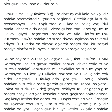
olduğunu savunan okurlarımın:
İlknur Birsel Büyükakça: “Oğlum dört ay evli kaldı ve 7 yıldır
nafaka ödemektedir. İşsizken bağlandı. Üstelik eşit kusurlu
boşanmaydı. Hani toplumda dul kadına bakış var; ‘dul
bıraktı’ desem o da değil. Evlendiği hanımın ikinci oğlumun
ilk evliliğiydi. Boşanmış İnsanlar ve Aile Platforumu’nu
kurmam 2014’te nafaka arttırma davası açılmasına tekabül
ediyor. ‘Bu kadar da olmaz’ diyerek mağdurları bir sosyal
medya platform bünyesi altında toplamaya başladım.
Şu an sayımız 2000’e yaklaşıyor. 24 Şubat 2016’da TBMM
Komisyonu’na attığımız mailler sonucu davet edildim ve
‘süresiz nafaka’ konusunda milletvekillerine sunum yaptım.
Komisyon bu konuyu ülkeler bazında ve ülke içinde çok
ciddi araştırdı. Hukukçularla görüştü. Sonuç olarak
nafakanın süreli olması gerektiği önerisini raporuna yazdı.
Fakat bir türlü TMK değişmiyor, bekliyoruz. Her geçen gün
mağdur sayısı artıyor. İnsanlar cinnet geçirme noktalarında.
Kaç kişiyi intihardan döndürdük. Hapis cezaları var. Örneğin
bir üyemiz çocuksuz, kısa süreli evlilik yapmış 15 yıldır
nafaka ödüyor. Geçen gün bir üye katıldı. 27 yıldır nafaka