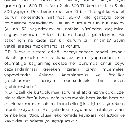
olarak 800 TL ödüyorum. Beş ay sonra Batı’ya tayin
göreceğim. 800 TL nafaka 2 bin 500 TL kredi toplam 3 bin
300 yapıyor. Peki benim maaşım 10 bin TL değil ki. Adalet
bunun neresinden. Sırtımda 30-40 kilo çantayla terör
bölgesinde görevdeyim. Her an ölümle burun burunayım.
Şu an 30 yaşındayım bu nafaka yüzünden geçimimi
sağlayamıyorum. Ailem babam harçlık gönderiyor. Bir
asker için ne kadar zor bir durum bilir misiniz? Sayın
yetkililere sesimiz olmanızı istiyorum.
E.E: “Mevcut sistem erkeği, babayı sadece maddi kaynak
olarak görmekte ve haklı/haksız ayrımı yapmadan artık
otomatiğe bağlanmış şekilde her durumda ömür boyu
cezalandırılması gereken zararlı birey muamelesi
yapmaktadır. Aslında kadınlarımızı ve özellikle
çocuklarımızı perişan eden/edecek bir düzen
işletilmektedir.”
N.D: “Özellikle bu toplumsal soruna el attığınız ve çok güzel
bir şekilde ömür boyu nafaka vermenin hem kadın hem de
erkek bakımından sakıncalarını belirtiğiniz için sizi yürekten
tebrik ediyorum. Bu şekildeki uygulama nafakayı alanı
tembelliğe ittiği, ulusal ekonomide kayıplara yol açtığı ve
kayıt dışı istihdama yol açtığı açıktır.