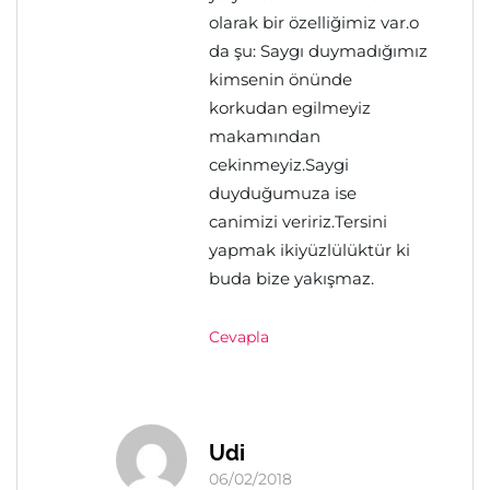
olarak bir özelliğimiz var.o
da şu: Saygı duymadığımız
kimsenin önünde
korkudan egilmeyiz
makamından
cekinmeyiz.Saygi
duyduğumuza ise
canimizi veririz.Tersini
yapmak ikiyüzlülüktür ki
buda bize yakışmaz.
Cevapla
Udi
06/02/2018