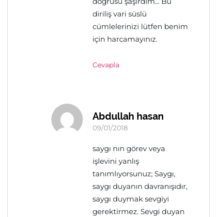
doğrusu şaşırdım... Bu
diriliş vari süslü
cümlelerinizi lütfen benim
için harcamayınız.
Cevapla
Abdullah hasan
09/01/2018
saygı nın görev veya
işlevini yanlış
tanımlıyorsunuz; Saygı,
saygı duyanın davranışıdır,
saygı duymak sevgiyi
gerektirmez. Sevgi duyan