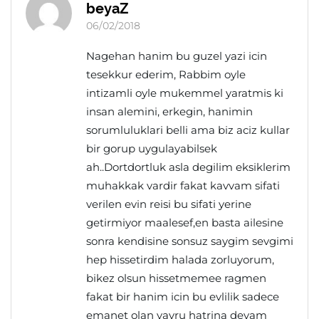
beyaZ
06/02/2018
Nagehan hanim bu guzel yazi icin
tesekkur ederim, Rabbim oyle
intizamli oyle mukemmel yaratmis ki
insan alemini, erkegin, hanimin
sorumluluklari belli ama biz aciz kullar
bir gorup uygulayabilsek
ah..Dortdortluk asla degilim eksiklerim
muhakkak vardir fakat kavvam sifati
verilen evin reisi bu sifati yerine
getirmiyor maalesef,en basta ailesine
sonra kendisine sonsuz saygim sevgimi
hep hissetirdim halada zorluyorum,
bikez olsun hissetmemee ragmen
fakat bir hanim icin bu evlilik sadece
emanet olan yavru hatrina devam