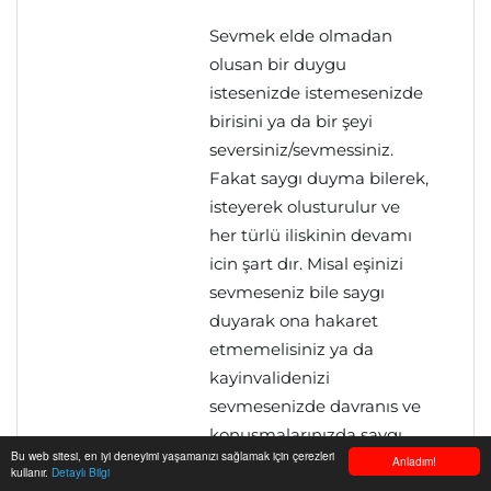
Sevmek elde olmadan
olusan bir duygu
istesenizde istemesenizde
birisini ya da bir şeyi
seversiniz/sevmessiniz.
Fakat saygı duyma bilerek,
isteyerek olusturulur ve
her türlü iliskinin devamı
icin şart dır. Misal eşinizi
sevmeseniz bile saygı
duyarak ona hakaret
etmemelisiniz ya da
kayinvalidenizi
sevmesenizde davranıs ve
konuşmalarınızda saygı
Bu web sitesi, en iyi deneyimi yaşamanızı sağlamak için çerezleri
sınırlarını aşmamalisiniz.
Anladım!
kullanır.
Detaylı Bilgi