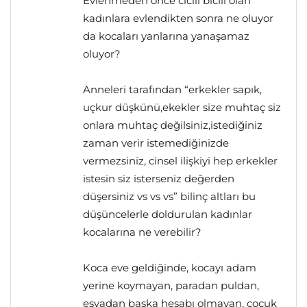
Evlenmeden önce cicili bicili olan
kadınlara evlendikten sonra ne oluyor
da kocaları yanlarına yanaşamaz
oluyor?
Anneleri tarafından “erkekler sapık,
uçkur düşkünü,ekekler size muhtaç siz
onlara muhtaç değilsiniz,istediğiniz
zaman verir istemediğinizde
vermezsiniz, cinsel ilişkiyi hep erkekler
istesin siz isterseniz değerden
düşersiniz vs vs vs” bilinç altları bu
düşüncelerle doldurulan kadınlar
kocalarına ne verebilir?
Koca eve geldiğinde, kocayı adam
yerine koymayan, paradan puldan,
eşyadan başka hesabı olmayan, çocuk