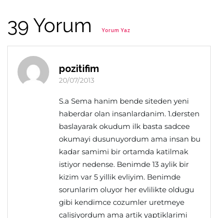
39 Yorum
Yorum Yaz
pozitifim
20/07/2013
S.a Sema hanim bende siteden yeni
haberdar olan insanlardanim. 1.dersten
baslayarak okudum ilk basta sadcee
okumayi dusunuyordum ama insan bu
kadar samimi bir ortamda katilmak
istiyor nedense. Benimde 13 aylik bir
kizim var 5 yillik evliyim. Benimde
sorunlarim oluyor her evlilikte oldugu
gibi kendimce cozumler uretmeye
calisiyordum ama artik yaptiklarimi