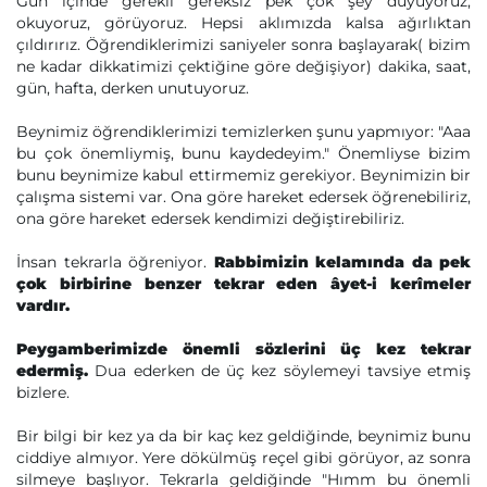
Gün içinde gerekli gereksiz pek çok şey duyuyoruz,
okuyoruz, görüyoruz. Hepsi aklımızda kalsa ağırlıktan
çıldırırız. Öğrendiklerimizi saniyeler sonra başlayarak( bizim
ne kadar dikkatimizi çektiğine göre değişiyor) dakika, saat,
gün, hafta, derken unutuyoruz.
Beynimiz öğrendiklerimizi temizlerken şunu yapmıyor: "Aaa
bu çok önemliymiş, bunu kaydedeyim." Önemliyse bizim
bunu beynimize kabul ettirmemiz gerekiyor. Beynimizin bir
çalışma sistemi var. Ona göre hareket edersek öğrenebiliriz,
ona göre hareket edersek kendimizi değiştirebiliriz.
İnsan tekrarla öğreniyor.
Rabbimizin kelamında da pek
çok birbirine benzer tekrar eden âyet-i kerîmeler
vardır.
Peygamberimizde önemli sözlerini üç kez tekrar
edermiş.
Dua ederken de üç kez söylemeyi tavsiye etmiş
bizlere.
Bir bilgi bir kez ya da bir kaç kez geldiğinde, beynimiz bunu
ciddiye almıyor. Yere dökülmüş reçel gibi görüyor, az sonra
silmeye başlıyor. Tekrarla geldiğinde "Hımm bu önemli