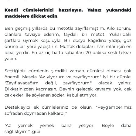
Kendi cümlelerinizi hazırlayın. Yalnız yukarıdaki
maddelere dikkat edin
.
Ben geçmiş yıllarda bu metotla zayıflamıştım. Kilo sorunu
olanlara tavsiye ederim, faydalı bir metot. Yukarıdaki
şartlara uymak koşuluyla. Bir dosya kağıdına yazıp, göz
önüne bir yere yapıştırın. Mutfak dolapları hanımlar için en
ideal yerdir. En az üç hafta sabahları 20 dakika sesli tekrar
yapın.
Seçtiğiniz cümlenin şimdiki zaman cümlesi olması çok
önemli. Mesela "Az yiyorum ve zayıflıyorum" iyi bir cümle.
"Zayıflayacağım değil, zayıflıyorum." olacak yalnız.
Dikkatinizden kaçmasın. Beynin gelecek kavramı yok. cek
cak ekleri ile söylenen sözleri kabul etmiyor.
Destekleyici ek cümleleriniz de olsun. "Peygamberimiz
sofradan doymadan kalkardı."
"Az yemek yemek bana yetiyor. Böyle daha
sağlıklıyım."...gibi.