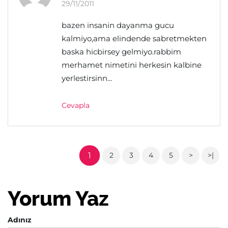
29/11/2011
bazen insanin dayanma gucu
kalmiyo,ama elindende sabretmekten
baska hicbirsey gelmiyo.rabbim
merhamet nimetini herkesin kalbine
yerlestirsinn...
Cevapla
1
2
3
4
5
>
>|
Yorum Yaz
Adınız