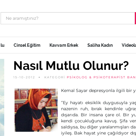
ulu
Cinsel Eğitim
Kavvam Erkek
Saliha Kadın
Videol
Nasıl Mutlu Olunur?
15-10-2012
KATEGORİ
PSIKOLOG & PSIKOTERAPIST BA
Kemal Sayar depresyonla ilgili bir y
‘’Ey hayatı eksiklik duygusuyla 
nazenin ruh, bırak kendinle uğr
dışarıda. Bir insana çare ol. Bir 
kendi çocukluğuna kavuş. Şifa vere
saldıysa, bu diğer yaralanmışları dah
iyileş. Bak hayat yine çağıldıyor d