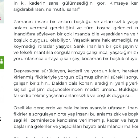
in ki, kaderin sana gülümsediğini gör. Kimseye ken
sığdırabilirsen, ne mutlu sana!’’
Zamanın insanı bir anlam boşluğu ve anlamsızlık yaşıyo
anlam vermesi gerektiğini ve tüm başına gelenleri ne
İnandığını söyleyen bir çok insanda bile yaşadıklarına ve 
boşluk duygusu olabiliyor. Yaşadıklarını hak etmediği, n
koymadığı itirazlar yaşıyor. Sanki inanılan bir çok şeyin ve
ve felsefi mantıkla sorgulanmaya çalışılınca, yaşadığımız
yorumlanınca ortaya çıkan şey, kocaman bir boşluk oluyor
Depresyona sürükleyen, kederli ve yorgun kılan, harekets
kirlenmiş fikirleriyle yorgun düşmüş zihnini sürekli sorgu
çalışan bir zihin... Daldan dala konan, aradığını yanlış yer
kişisel gelişim düşüncelerinden medet uman... Bulduğ
farkedip tekrar yaşanan anlamsızlık ve boşluk duygusu...
Özellikle gençlerde ve hala balans ayarıyla uğraşan, inanc
fikirlerle sorgulayan orta yaş insanı bu anlamsızlık ve b
k
sağlıklı zeminlerde kendisine verilmemiş, kader ve haya
başlarına gelenler ve yaşadıkları hayatı anlamlandırma kon