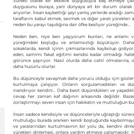
Sürekli olarak bir eksiklik duygusuyla baş etmeye ça
duygusunu buraya, yani dünyaya ait bir durum olarak a
arıyorlar. İnsan kaybettiği şeyi yanlış yerlerde aradığı za
taraflarını kabul etmek, sevmek ve diğer yaralı yürekleri
neden bu yarayı taşıdığına dair öfke besliyor yüreğinde...
Neden ben, niye ben yaşıyorum bunları, ne anlamı v
yüreğindeki boşluğu ve anlamsızlığı büyütüyor. Daha 
sokaklarda, kendi içinin çıkmazlarında kaybolup gidiyor
eden, samimi fakat eğitimi kendisi kadar olmadığı hal
görünce şaşırıyor. Nasıl olurda daha cahil olmaların
daha huzurlu olurlar.
Bu düşünceyle savaşmak daha yorucu olduğu için gözlem
kurtulmaya çalışıyor. Onların sorgulamadıkları ve d
inandırıyor kendini... Daha basit düşündükleri ve yaşadık
cevap her zaman kaf dağının arkasında değildir. Bazen
zorlaştırmayı seven insan için hakikatin ve mutluluğun bu 
İnsan sadece kendisiyle ve düşünceleriyle uğraştığı süre
mutluluğu burada ararken kendi boşluğunda kaybolmaya 
ve yaralarından kurtulmasının bir yolu da, kendini dinle
yürekleri dinlemesi, onlara yardım etmeye çalışmasıdır. İn