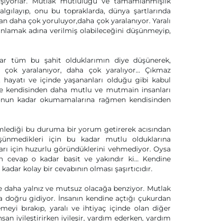
lışıyorlar. Mutlak mutluluğu ve tamamlanmışlık
lgılayıp, onu bu topraklarda, dünya şartlarında
man daha çok yoruluyor,daha çok yaralanıyor. Yaralı
 anlamak adına verilmiş olabileceğini düşünmeyip,
ar tüm bu şahit olduklarımın diye düşünerek,
çok yaralanıyor, daha çok yaralıyor... Çıkmaz
. hayatı ve içinde yaşananları olduğu gibi kabul
de kendisinden daha mutlu ve mutmain insanları
a, onun kadar okumamalarına rağmen kendisinden
lediği bu duruma bir yorum getirerek acısından
üşünmedikleri için bu kadar mutlu olduklarına
ları için huzurlu göründüklerini vehmediyor. Oysa
 cevap o kadar basit ve yakındır ki... Kendine
kadar kolay bir cevabının olması şaşırtıcıdır.
ce daha yalnız ve mutsuz olacağa benziyor. Mutlak
doğru gidiyor. İnsanın kendine açtığı çukurdan
meyi bırakıp, yaralı ve ihtiyaç içinde olan diğer
san iyileştirirken iyileşir, yardım ederken, yardım