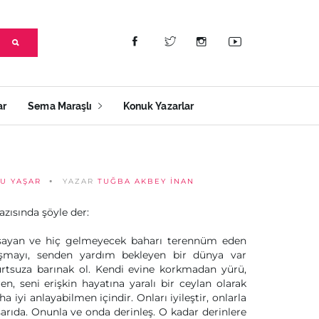
ar
Sema Maraşlı
Konuk Yazarlar
NU YAŞAR
YAZAR
TUĞBA AKBEY İNAN
azısında şöyle der:
yaşayan ve hiç gelmeyecek baharı terennüm eden
aşmayı, senden yardım bekleyen bir dünya var
yurtsuza barınak ol. Kendi evine korkmadan yürü,
n, seni erişkin hayatına yaralı bir ceylan olarak
a iyi anlayabilmen içindir. Onları iyileştir, onlarla
ışarıda. Onunla ve onda derinleş. O kadar derinlere