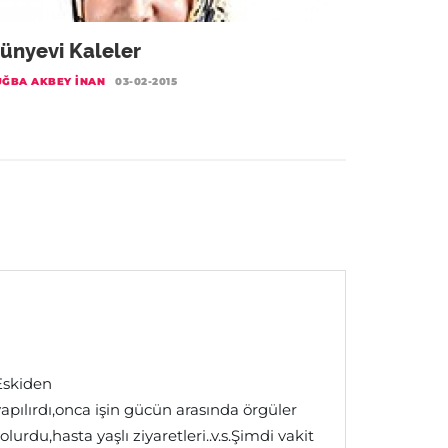
ünyevi Kaleler
UĞBA AKBEY İNAN
03-02-2015
Eskiden
yapılırdı,onca işin gücün arasında örgüler
urdu,hasta yaşlı ziyaretleri..v.s.Şimdi vakit