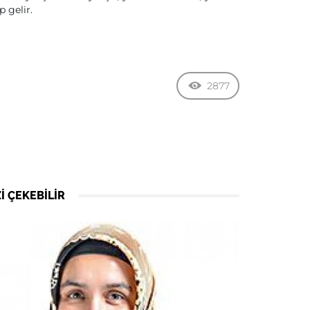
p gelir.
2877
I ÇEKEBILIR