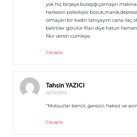
yok hiç birşeye.bulaşığı,çamaşırı makina
herkesin psikolojisi bozuk,manik,depresi
olmayan bir kadın tanıyayım cana ilaç ol
belirtiler görülür filan diye hatun heme
fikir versin cümleye.
Cevapla
Tahsin YAZICI
16/10/2012
“Mutsuzlar bencil, garezci, haksız ve acı
Cevapla