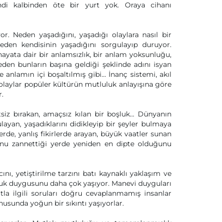
di kalbinden öte bir yurt yok. Oraya cihanı
r. Neden yaşadığını, yaşadığı olaylara nasıl bir
den kendisinin yaşadığını sorgulayıp duruyor.
hayata dair bir anlamsızlık, bir anlam yoksunluğu,
eden bunların başına geldiği şeklinde adını isyan
 anlamın içi boşaltılmış gibi... İnanç sistemi, akıl
 olaylar popüler kültürün mutluluk anlayışına göre
.
iz bırakan, amaçsız kılan bir boşluk... Dünyanın
layan, yaşadıklarını didikleyip bir şeyler bulmaya
lerde, yanlış fikirlerde arayan, büyük vaatler sunan
unu zannettiği yerde yeniden en dipte olduğunu
ını, yetiştirilme tarzını batı kaynaklı yaklaşım ve
oşluk duygusunu daha çok yaşıyor. Manevi duyguları
tla ilgili soruları doğru cevaplanmamış insanlar
usunda yoğun bir sıkıntı yaşıyorlar.