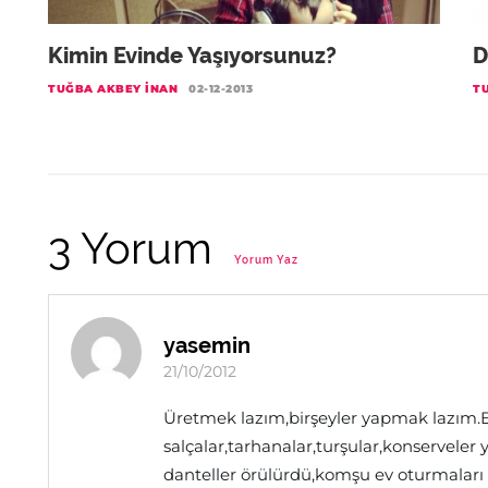
Kimin Evinde Yaşıyorsunuz?
D
TUĞBA AKBEY İNAN
02-12-2013
T
3 Yorum
Yorum Yaz
yasemin
21/10/2012
Üretmek lazım,birşeyler yapmak lazım.
salçalar,tarhanalar,turşular,konserveler 
danteller örülürdü,komşu ev oturmaları ol