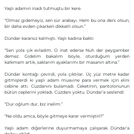
Yaşlı adamın inadı tutmuştu bir kere.
“Olmaz gidemeyiz, sen sür arabayı. Hem bu ona ders olsun,
bir daha evden çıkarken dikkatli olsun.”
Dündar kararsız kalmıştı. Yaşlı kadına baktı:
“Sen yola çık evladım. O inat ederse Nuh der peygamber
demez. Gidelim bakalım böyle, oturduğum yerden
kalkmam artık, saklarım ayaklarımı bir masanın altına.”
Dündar kontağı çevirdi, yola çıktılar. Üç yüz metre kadar
gitmişlerdi ki yaşlı adam muavine para vermek için elini
cebine attı. Cüzdanını bulamadı. Ceketinin, pantolonunun
bütün ceplerini yokladı. Cüzdanı yoktu. Dündar’a seslendi:
“Dur oğlum dur, biz inelim.”
“Ne oldu amca, böyle gitmeye karar vermiştin?”
Yaşlı adam diğerlerine duyurmamaya çalışarak Dündar’a