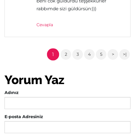
beni cok güldürdü teşşekkürler
rabbımde sizi güldürsün:)))
Cevapla
1
2
3
4
5
>
>|
Yorum Yaz
Adınız
E-posta Adresiniz