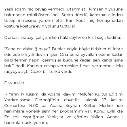
Yaşlı adam hiç cevap vermedi. Utanmıştı; kimsenin yüzüne
bakmadan minibüsten indi. Sonra döndü; karısının elinden
tutup inmesine yardım etti. Karı koca hiç konuşmadan
koştura koştura evin yolunu tuttular.
Dündar arabayı çalıştırırken hâlâ söylenen kızıl saçlı kadına:
“Sana ne ablacığım ya? Bunlar böyle böyle birbirlerini idare
ede ede elli yılı devirmişler. Ona buna eyvallah edene kadar
birbirlerinin nazını çekmişler bugüne kadar, sen kendi işine
bak.” dedi. Kadının cevap vermesine fırsat vermemek için
radyoyu açtı. Güzel bir türkü vardı.
Duyurular:
1- Yarın 17 Kasım' da Adana' dayım. "Nilüfer Kültür Eğitim
Yardımlaşma Derneği"nin davetlisi olarak 17 kasım
Cumartesi 14:00 da Adana Seyhan Kültür Merkezi'nde
hanımlara yönelik seminer programım var. Konu: Evlilikte
En çok Yaptığmıız Yanlışlar ve çözüm Yolları. Adana'lı
hanımları bekliyorum.