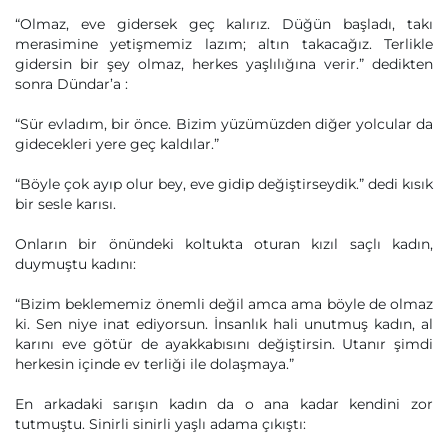
“Olmaz, eve gidersek geç kalırız. Düğün başladı, takı
merasimine yetişmemiz lazım; altın takacağız. Terlikle
gidersin bir şey olmaz, herkes yaşlılığına verir.” dedikten
sonra Dündar’a :
“Sür evladım, bir önce. Bizim yüzümüzden diğer yolcular da
gidecekleri yere geç kaldılar.”
“Böyle çok ayıp olur bey, eve gidip değiştirseydik.” dedi kısık
bir sesle karısı.
Onların bir önündeki koltukta oturan kızıl saçlı kadın,
duymuştu kadını:
“Bizim beklememiz önemli değil amca ama böyle de olmaz
ki. Sen niye inat ediyorsun. İnsanlık hali unutmuş kadın, al
karını eve götür de ayakkabısını değiştirsin. Utanır şimdi
herkesin içinde ev terliği ile dolaşmaya.”
En arkadaki sarışın kadın da o ana kadar kendini zor
tutmuştu. Sinirli sinirli yaşlı adama çıkıştı: