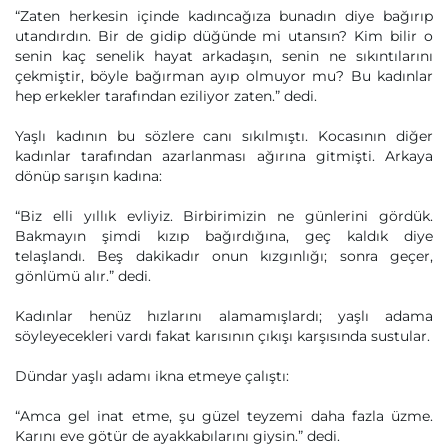
“Zaten herkesin içinde kadıncağıza bunadın diye bağırıp
utandırdın. Bir de gidip düğünde mi utansın? Kim bilir o
senin kaç senelik hayat arkadaşın, senin ne sıkıntılarını
çekmiştir, böyle bağırman ayıp olmuyor mu? Bu kadınlar
hep erkekler tarafından eziliyor zaten.” dedi.
Yaşlı kadının bu sözlere canı sıkılmıştı. Kocasının diğer
kadınlar tarafından azarlanması ağırına gitmişti. Arkaya
dönüp sarışın kadına:
“Biz elli yıllık evliyiz. Birbirimizin ne günlerini gördük.
Bakmayın şimdi kızıp bağırdığına, geç kaldık diye
telaşlandı. Beş dakikadır onun kızgınlığı; sonra geçer,
gönlümü alır.” dedi.
Kadınlar henüz hızlarını alamamışlardı; yaşlı adama
söyleyecekleri vardı fakat karısının çıkışı karşısında sustular.
Dündar yaşlı adamı ikna etmeye çalıştı:
“Amca gel inat etme, şu güzel teyzemi daha fazla üzme.
Karını eve götür de ayakkabılarını giysin.” dedi.