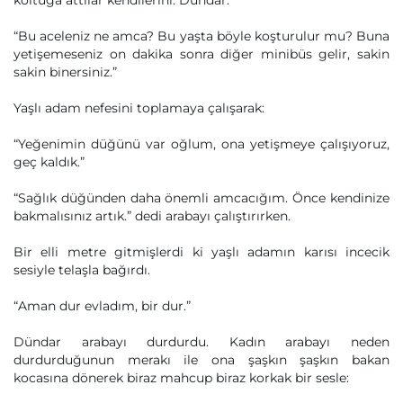
koltuğa attılar kendilerini. Dündar:
“Bu aceleniz ne amca? Bu yaşta böyle koşturulur mu? Buna
yetişemeseniz on dakika sonra diğer minibüs gelir, sakin
sakin binersiniz.”
Yaşlı adam nefesini toplamaya çalışarak:
“Yeğenimin düğünü var oğlum, ona yetişmeye çalışıyoruz,
geç kaldık.”
“Sağlık düğünden daha önemli amcacığım. Önce kendinize
bakmalısınız artık.” dedi arabayı çalıştırırken.
Bir elli metre gitmişlerdi ki yaşlı adamın karısı incecik
sesiyle telaşla bağırdı.
“Aman dur evladım, bir dur.”
Dündar arabayı durdurdu. Kadın arabayı neden
durdurduğunun merakı ile ona şaşkın şaşkın bakan
kocasına dönerek biraz mahcup biraz korkak bir sesle: