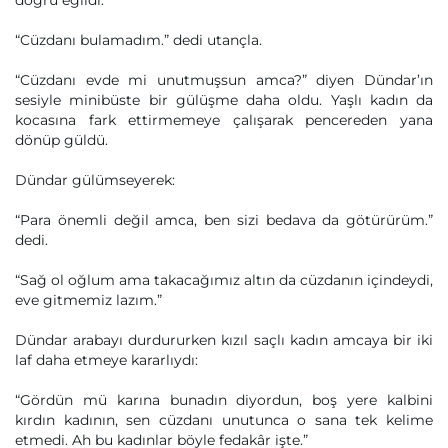
doğru eğildi.
“Cüzdanı bulamadım.” dedi utançla.
“Cüzdanı evde mi unutmuşsun amca?” diyen Dündar’ın
sesiyle minibüste bir gülüşme daha oldu. Yaşlı kadın da
kocasına fark ettirmemeye çalışarak pencereden yana
dönüp güldü.
Dündar gülümseyerek:
“Para önemli değil amca, ben sizi bedava da götürürüm.”
dedi.
“Sağ ol oğlum ama takacağımız altın da cüzdanın içindeydi,
eve gitmemiz lazım.”
Dündar arabayı durdururken kızıl saçlı kadın amcaya bir iki
laf daha etmeye kararlıydı:
“Gördün mü karına bunadın diyordun, boş yere kalbini
kırdın kadının, sen cüzdanı unutunca o sana tek kelime
etmedi. Ah bu kadınlar böyle fedakâr işte.”