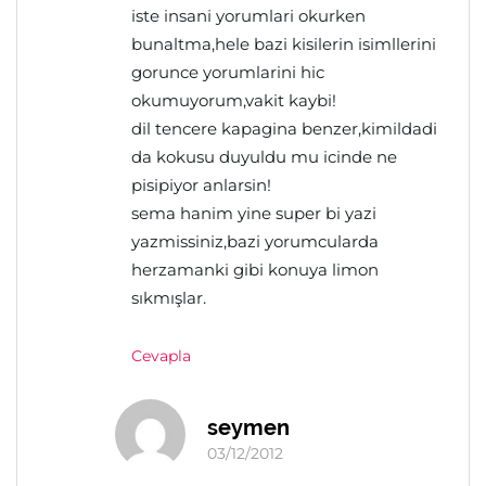
iste insani yorumlari okurken
bunaltma,hele bazi kisilerin isimllerini
gorunce yorumlarini hic
okumuyorum,vakit kaybi!
dil tencere kapagina benzer,kimildadi
da kokusu duyuldu mu icinde ne
pisipiyor anlarsin!
sema hanim yine super bi yazi
yazmissiniz,bazi yorumcularda
herzamanki gibi konuya limon
sıkmışlar.
Cevapla
seymen
03/12/2012