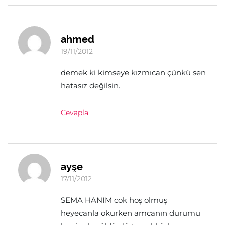
ahmed
19/11/2012
demek ki kimseye kızmıcan çünkü sen
hatasız değilsin.
Cevapla
ayşe
17/11/2012
SEMA HANIM cok hoş olmuş
heyecanla okurken amcanın durumu