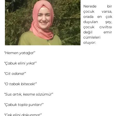
Nerede bir
çocuk varsa,
orada en çok
duyulan şey,
çocuk cıvıltısı
değil emir
cümleleri
oluyor:
“Hemen yatağa!”
“Çabuk elini yıka!”
“Git odana!”
“O tabak bitecek!”
“Sus artık, kesme sözümü!”
“Çabuk topla şunları!”
“Çek elini dokunma!”