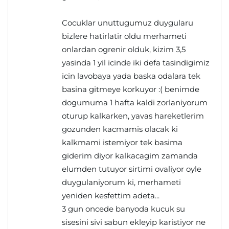
Cocuklar unuttugumuz duygularu
bizlere hatirlatir oldu merhameti
onlardan ogrenir olduk, kizim 3,5
yasinda 1 yil icinde iki defa tasindigimiz
icin lavobaya yada baska odalara tek
basina gitmeye korkuyor :( benimde
dogumuma 1 hafta kaldi zorlaniyorum
oturup kalkarken, yavas hareketlerim
gozunden kacmamis olacak ki
kalkmami istemiyor tek basima
giderim diyor kalkacagim zamanda
elumden tutuyor sirtimi ovaliyor oyle
duygulaniyorum ki, merhameti
yeniden kesfettim adeta...
3 gun oncede banyoda kucuk su
sisesini sivi sabun ekleyip karistiyor ne