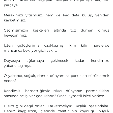
Anlamlı anlamsız kaygılar, telaşlarla dağılmışız kaç bin
parçaya.
Merakımızı yitirmişiz, hem de kaç defa bulup, yeniden
kaybetmişiz…
Geçmişimizin keşke’leri altında toz duman olmuş
heyecanımız.
İçten gülüşlerimiz uzaklaşmış, kim bilir nerelerde
mahsunca bekliyor gizli saklı…
Doyasıya ağlamaya çekinecek kadar kendimize
yabancılaşmışız.
O yabancı, soğuk, donuk dünyamıza çocukları sürüklemek
neden?
Kendimizi hapsettiğimiz sıkıcı dünyanın parmaklıkları
arasında ne işi var çocukların? Onca kıymetli işleri varken…
Bizim gibi değil onlar… Farketmeliyiz… Kişilik inşasındalar.
Henüz kaygısızca, içlerinde Yaratıcı’nın koyduğu büyük