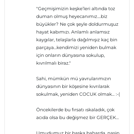
"Geçmişimizin keşke’leri altında toz
duman olmuş heyecanımız....biz
büyükler? Ne çok şeyle doldurmuşuz
hayat kabımızı. Anlamlı anlamsız
kaygılar, telaşlarla dağılmışız kaç bin
parçaya...kendimizi yeniden bulmak
için onların dünyasına sokulup,
kıvrılmalı biraz."
Sahi, mümkün mü yavrularımızın
dünyasının bir köşesine kıvrılarak
sokulmak, yeniden COCUK olmak... :-(
Öncekilerde bu fırsatı ıskaladık, çok
acıda olsa bu değişmez bir GERÇEK...
Umudumuz bir başka baharda, nasip