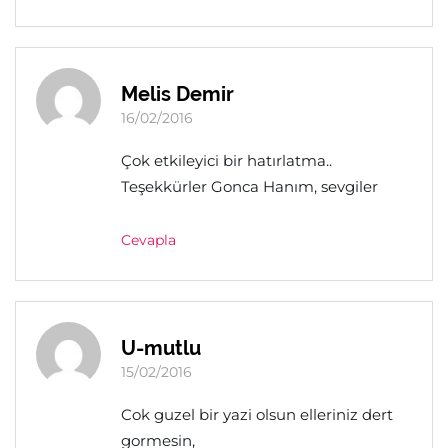
Melis Demir
16/02/2016
Çok etkileyici bir hatırlatma..
Teşekkürler Gonca Hanım, sevgiler
Cevapla
U-mutlu
15/02/2016
Cok guzel bir yazi olsun elleriniz dert
gormesin,