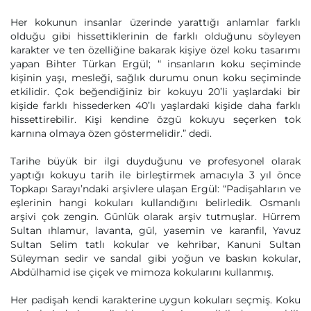
Her kokunun insanlar üzerinde yarattığı anlamlar farklı
olduğu gibi hissettiklerinin de farklı olduğunu söyleyen
karakter ve ten özelliğine bakarak kişiye özel koku tasarımı
yapan Bihter Türkan Ergül; “ insanların koku seçiminde
kişinin yaşı, mesleği, sağlık durumu onun koku seçiminde
etkilidir. Çok beğendiğiniz bir kokuyu 20’li yaşlardaki bir
kişide farklı hissederken 40’lı yaşlardaki kişide daha farklı
hissettirebilir. Kişi kendine özgü kokuyu seçerken tok
karnına olmaya özen göstermelidir.” dedi.
Tarihe büyük bir ilgi duyduğunu ve profesyonel olarak
yaptığı kokuyu tarih ile birleştirmek amacıyla 3 yıl önce
Topkapı Sarayı’ndaki arşivlere ulaşan Ergül: “Padişahların ve
eşlerinin hangi kokuları kullandığını belirledik. Osmanlı
arşivi çok zengin. Günlük olarak arşiv tutmuşlar. Hürrem
Sultan ıhlamur, lavanta, gül, yasemin ve karanfil, Yavuz
Sultan Selim tatlı kokular ve kehribar, Kanuni Sultan
Süleyman sedir ve sandal gibi yoğun ve baskın kokular,
Abdülhamid ise çiçek ve mimoza kokularını kullanmış.
Her padişah kendi karakterine uygun kokuları seçmiş. Koku