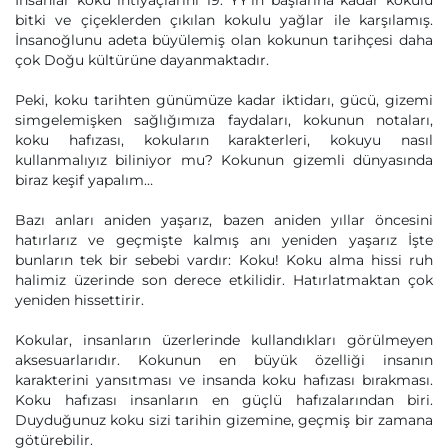
İnsanlar koku ihtiyaçlarını 19. YY’ın başlarına kadar kokulu
bitki ve çiçeklerden çıkılan kokulu yağlar ile karşılamış.
İnsanoğlunu adeta büyülemiş olan kokunun tarihçesi daha
çok Doğu kültürüne dayanmaktadır.
Peki, koku tarihten günümüze kadar iktidarı, gücü, gizemi
simgelemişken sağlığımıza faydaları, kokunun notaları,
koku hafızası, kokuların karakterleri, kokuyu nasıl
kullanmalıyız biliniyor mu? Kokunun gizemli dünyasında
biraz keşif yapalım…
Bazı anları aniden yaşarız, bazen aniden yıllar öncesini
hatırlarız ve geçmişte kalmış anı yeniden yaşarız İşte
bunların tek bir sebebi vardır: Koku! Koku alma hissi ruh
halimiz üzerinde son derece etkilidir. Hatırlatmaktan çok
yeniden hissettirir.
Kokular, insanların üzerlerinde kullandıkları görülmeyen
aksesuarlarıdır. Kokunun en büyük özelliği insanın
karakterini yansıtması ve insanda koku hafızası bırakması.
Koku hafızası insanların en güçlü hafızalarından biri.
Duyduğunuz koku sizi tarihin gizemine, geçmiş bir zamana
götürebilir.