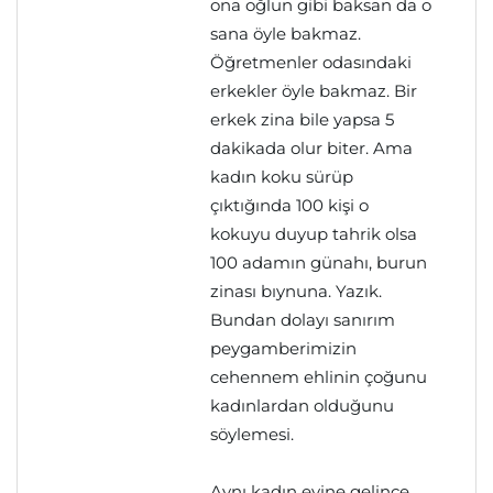
ona oğlun gibi baksan da o
sana öyle bakmaz.
Öğretmenler odasındaki
erkekler öyle bakmaz. Bir
erkek zina bile yapsa 5
dakikada olur biter. Ama
kadın koku sürüp
çıktığında 100 kişi o
kokuyu duyup tahrik olsa
100 adamın günahı, burun
zinası bıynuna. Yazık.
Bundan dolayı sanırım
peygamberimizin
cehennem ehlinin çoğunu
kadınlardan olduğunu
söylemesi.
Aynı kadın evine gelince