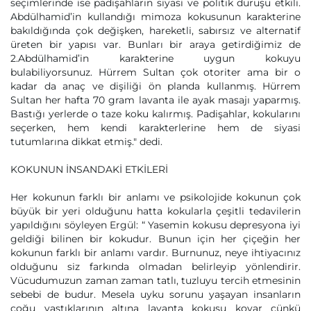
seçimlerinde ise padişahların siyasi ve politik duruşu etkili.
Abdülhamid’in kullandığı mimoza kokusunun karakterine
bakıldığında çok değişken, hareketli, sabırsız ve alternatif
üreten bir yapısı var. Bunları bir araya getirdiğimiz de
2.Abdülhamid’in karakterine uygun kokuyu
bulabiliyorsunuz. Hürrem Sultan çok otoriter ama bir o
kadar da anaç ve dişiliği ön planda kullanmış. Hürrem
Sultan her hafta 70 gram lavanta ile ayak masajı yaparmış.
Bastığı yerlerde o taze koku kalırmış. Padişahlar, kokularını
seçerken, hem kendi karakterlerine hem de siyasi
tutumlarına dikkat etmiş." dedi.
KOKUNUN İNSANDAKİ ETKİLERİ
Her kokunun farklı bir anlamı ve psikolojide kokunun çok
büyük bir yeri olduğunu hatta kokularla çeşitli tedavilerin
yapıldığını söyleyen Ergül: “ Yasemin kokusu depresyona iyi
geldiği bilinen bir kokudur. Bunun için her çiçeğin her
kokunun farklı bir anlamı vardır. Burnunuz, neye ihtiyacınız
olduğunu siz farkında olmadan belirleyip yönlendirir.
Vücudumuzun zaman zaman tatlı, tuzluyu tercih etmesinin
sebebi de budur. Mesela uyku sorunu yaşayan insanların
çoğu yastıklarının altına lavanta kokusu koyar çünkü