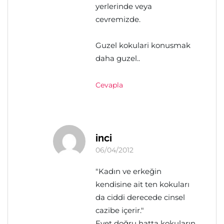
yerlerinde veya
cevremizde.
Guzel kokulari konusmak
daha guzel..
Cevapla
inci
06/04/2012
"Kadın ve erkeğin
kendisine ait ten kokuları
da ciddi derecede cinsel
cazibe içerir."
Evet doğru hatta kokuların